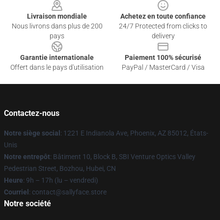
Livraison mondiale
Achetez en toute confiance
Nous livrons dans plus de 200
24/7 Protected from clicks to
pays
delivery
Garantie internationale
Paiement 100% sécurisé
Offert dans le pays d'utilisation
PayPal / MasterCard / Visa
Contactez-nous
Notre siège social
: 1221 E Indianola Ave, Phoenix, AZ 85012, États-
Unis
Notre entrepôt
: Bâtiment 10, Block B, SBI Venture Optics Valley
Pedestrian Street, Bozhou, Hubei, CN
Heure
: 9h – 17h (lu – vendredi)
Courriel
: contact@sallyface.store
Notre société