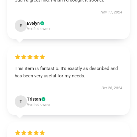
Such a great find, I wish I’d bought it sooner.
Nov 17, 2024
Evelyn
E
Verified owner
This item is fantastic. It’s exactly as described and
has been very useful for my needs.
Oct 26, 2024
Tristan
T
Verified owner