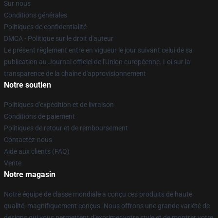
Sur nous
Conditions générales
Politiques de confidentialité
DMCA - Politique sur le droit d'auteur
Le présent règlement entre en vigueur le jour suivant celui de sa
publication au Journal officiel de l'Union européenne. Loi sur la
transparence de la chaîne d'approvisionnement
Notre soutien
Politiques d'expédition et de livraison
Conditions de paiement
Politiques de retour et de remboursement
Contactez-nous
Aide aux clients (FAQ)
Vente
Notre magasin
Notre équipe de classe mondiale a conçu ces produits de haute
qualité, magnifiquement conçus. Nous offrons une grande variété de
designs qui vous permettent d'exprimer votre style et de montrer votre