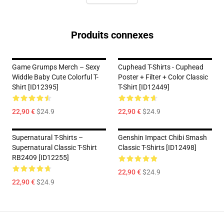
Produits connexes
Game Grumps Merch – Sexy
Cuphead T-Shirts - Cuphead
Widdle Baby Cute Colorful T-
Poster + Filter + Color Classic
Shirt [ID12395]
T-Shirt [ID12449]
22,90 €
$24.9
22,90 €
$24.9
Supernatural T-Shirts –
Genshin Impact Chibi Smash
Supernatural Classic T-Shirt
Classic T-Shirts [ID12498]
RB2409 [ID12255]
22,90 €
$24.9
22,90 €
$24.9
Footer