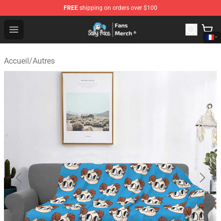
FREE
shipping on orders over $100
Sally Face Store - Official Sally Face Merchandise Shop
Open menu
Accueil
/
Autres