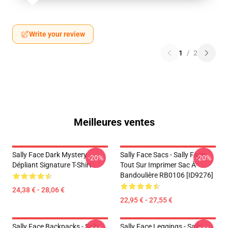
Write your review
1
/
2
Meilleures ventes
Sally Face Dark Mystery
Sally Face Sacs - Sally Face
-20%
-20%
Dépliant Signature T-Shirt
Tout Sur Imprimer Sac À
Bandoulière RB0106 [ID9276]
24,38 € - 28,06 €
22,95 € - 27,55 €
Sally Face Backpacks - Sally
Sally Face Leggings - Sally