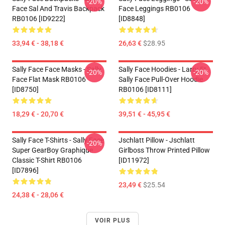
-20%
-20%
Face Sal And Travis Backpack
Face Leggings RB0106
RB0106 [ID9222]
[ID8848]
33,94 € - 38,18 €
26,63 €
$28.95
Sally Face Face Masks - Sally
Sally Face Hoodies - Larry Et
-20%
-20%
Face Flat Mask RB0106
Sally Face Pull-Over Hoodie
[ID8750]
RB0106 [ID8111]
18,29 € - 20,70 €
39,51 € - 45,95 €
Sally Face T-Shirts - Sally Face
Jschlatt Pillow - Jschlatt
-20%
Super GearBoy Graphique
Girlboss Throw Printed Pillow
Classic T-Shirt RB0106
[ID11972]
[ID7896]
23,49 €
$25.54
24,38 € - 28,06 €
VOIR PLUS