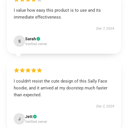
I value how easy this product is to use and its
immediate effectiveness.
Dec 7, 2024
Sarah
S
Verified owner
I couldn’t resist the cute design of this Sally Face
hoodie, and it arrived at my doorstep much faster
than expected.
Dec 2, 2024
Jett
J
Verified owner