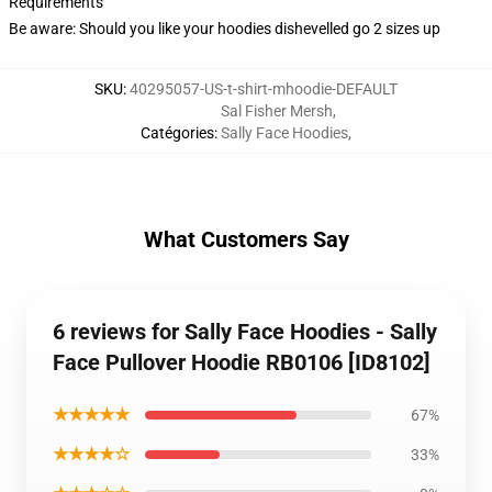
Requirements
Be aware: Should you like your hoodies dishevelled go 2 sizes up
SKU
:
40295057-US-t-shirt-mhoodie-DEFAULT
Sal Fisher Mersh
,
Catégories
:
Sally Face Hoodies
,
What Customers Say
6 reviews for Sally Face Hoodies - Sally
Face Pullover Hoodie RB0106 [ID8102]
★★★★★
67%
★★★★☆
33%