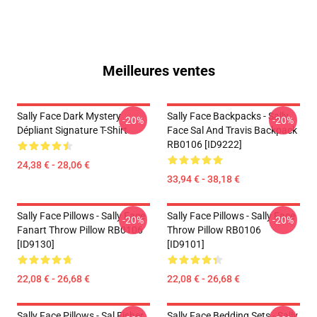
Meilleures ventes
Sally Face Dark Mystery
Sally Face Backpacks - Sally
-20%
-20%
Dépliant Signature T-Shirt
Face Sal And Travis Backpack
RB0106 [ID9222]
24,38 € - 28,06 €
33,94 € - 38,18 €
Sally Face Pillows - Sally Face
Sally Face Pillows - Sally Face
-20%
-20%
Fanart Throw Pillow RB0106
Throw Pillow RB0106
[ID9130]
[ID9101]
22,08 € - 26,68 €
22,08 € - 26,68 €
Sally Face Pillows - Sal Fisher
Sally Face Bedding Sets - Sally