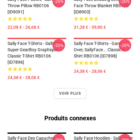
-20%
-20%
Throw Pillow RB0106
Face Throw Blanket RB0106
[ID9091]
[ID8903]
22,08 € - 26,68 €
31,28 € - 59,80 €
Sally Face T-Shirts - Sally Face
Sally Face T-Shirts - Game
-20%
-20%
Super GearBoy Graphique
Over, SallyFace... Classic T-
Classic T-Shirt RB0106
Shirt RB0106 [ID7898]
[ID7896]
24,38 € - 28,06 €
24,38 € - 28,06 €
VOIR PLUS
Produits connexes
Sally Face Des Capuches...
Sally Face Hoodies - Sally Face