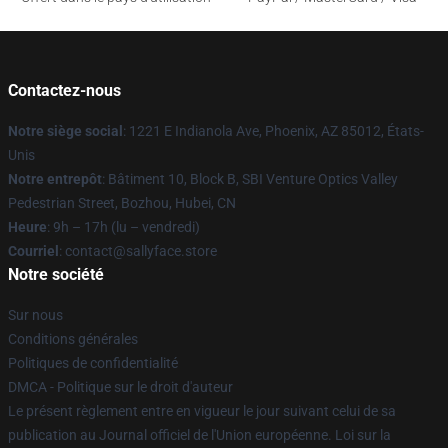
Contactez-nous
Notre siège social
: 1221 E Indianola Ave, Phoenix, AZ 85012, États-
Unis
Notre entrepôt
: Bâtiment 10, Block B, SBI Venture Optics Valley
Pedestrian Street, Bozhou, Hubei, CN
Heure
: 9h – 17h (lu – vendredi)
Courriel
: contact@sallyface.store
Notre société
Sur nous
Conditions générales
Politiques de confidentialité
DMCA - Politique sur le droit d'auteur
Le présent règlement entre en vigueur le jour suivant celui de sa
publication au Journal officiel de l'Union européenne. Loi sur la