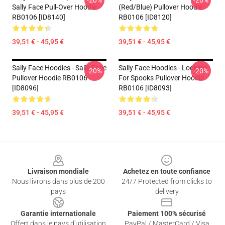
-20%
-20%
Sally Face Pull-Over Hoodie
(red/blue) Pullover Hoodie
RB0106 [ID8140]
RB0106 [ID8120]
39,51 € - 45,95 €
39,51 € - 45,95 €
Sally Face Hoodies - Sally Face
Sally Face Hoodies - Looking
-20%
-20%
Pullover Hoodie RB0106
For Spooks Pullover Hoodie
[ID8096]
RB0106 [ID8093]
39,51 € - 45,95 €
39,51 € - 45,95 €
Footer
Livraison mondiale
Achetez en toute confiance
Nous livrons dans plus de 200
24/7 Protected from clicks to
pays
delivery
Garantie internationale
Paiement 100% sécurisé
Offert dans le pays d'utilisation
PayPal / MasterCard / Visa