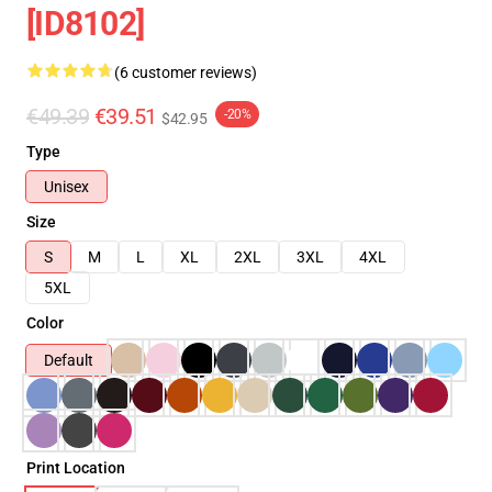
[ID8102]
(6 customer reviews)
€49.39
€39.51
-20%
$42.95
Type
Unisex
Size
S
M
L
XL
2XL
3XL
4XL
5XL
Color
Default
Print Location