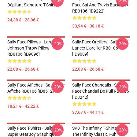
-20%
-20%
Dépliant Signature T-Shirt
Face Sal And Travis Backpack
RB0106 [ID9222]
24,38 € - 28,06 €
33,94 € - 38,18 €
Sally Face Pillows - Larry
Sally Face Oreillers - Sally Face
-20%
-20%
Johnson Throw Pillow
Lancer L'oreiller RB0106
RB0106 [ID9096]
[ID9089]
22,08 € - 26,68 €
22,08 € - 26,68 €
Sally Face Affiches - Sally Face
Sally Face Chandails - Sally
-20%
-20%
Affiche RB0106 [ID8512]
Face Chandail De Pull RB0106
[ID8242]
18,21 € - 42,22 €
37,67 € - 44,11 €
Sally Face T-Shirts - Sally Face
SK8 The Infinity T-Shirts - SK8
-20%
-20%
Super GearBoy Graphique
The Infinity Classic T-Shirts