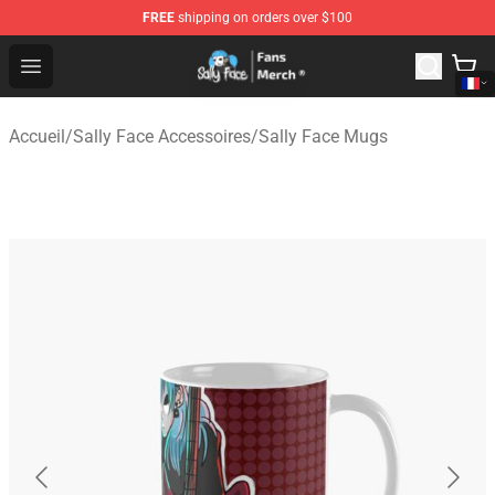
FREE
shipping on orders over $100
Sally Face Store - Official Sally Face Merchandise Shop
Open menu
Accueil
/
Sally Face Accessoires
/
Sally Face Mugs