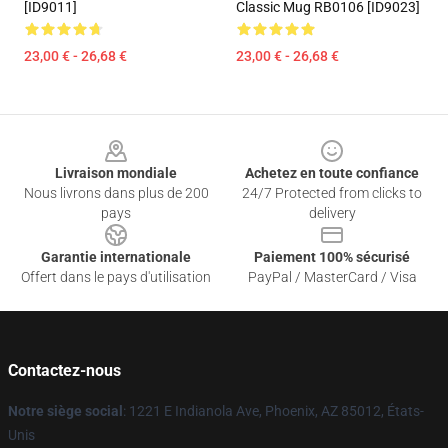
[ID9011]
Classic Mug RB0106 [ID9023]
23,00 € - 26,68 €
23,00 € - 26,68 €
Footer
Livraison mondiale
Achetez en toute confiance
Nous livrons dans plus de 200
24/7 Protected from clicks to
pays
delivery
Garantie internationale
Paiement 100% sécurisé
Offert dans le pays d'utilisation
PayPal / MasterCard / Visa
Contactez-nous
Notre siège social
: 1221 E Indianola Ave, Phoenix, AZ 85012, États-
Unis