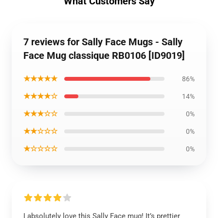
What Customers Say
7 reviews for Sally Face Mugs - Sally
Face Mug classique RB0106 [ID9019]
★★★★★
86%
★★★★☆
14%
★★★☆☆
0%
★★☆☆☆
0%
★☆☆☆☆
0%
I absolutely love this Sally Face mug! It’s prettier