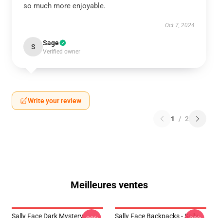
so much more enjoyable.
Oct 7, 2024
Sage
S
Verified owner
Write your review
1
/
2
Meilleures ventes
Sally Face Dark Mystery
Sally Face Backpacks - Sally