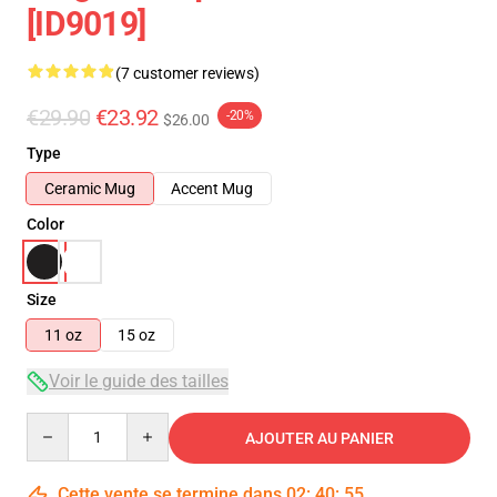
[ID9019]
(7 customer reviews)
€29.90
€23.92
-20%
$26.00
Type
Ceramic Mug
Accent Mug
Color
Size
11 oz
15 oz
Voir le guide des tailles
Quantity
AJOUTER AU PANIER
Cette vente se termine dans
02
:
40
:
54