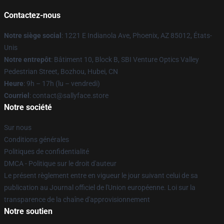
Contactez-nous
Notre siège social
: 1221 E Indianola Ave, Phoenix, AZ 85012, États-
Unis
Notre entrepôt
: Bâtiment 10, Block B, SBI Venture Optics Valley
Pedestrian Street, Bozhou, Hubei, CN
Heure
: 9h – 17h (lu – vendredi)
Courriel
: contact@sallyface.store
Notre société
Sur nous
Conditions générales
Politiques de confidentialité
DMCA - Politique sur le droit d'auteur
Le présent règlement entre en vigueur le jour suivant celui de sa
publication au Journal officiel de l'Union européenne. Loi sur la
transparence de la chaîne d'approvisionnement
Notre soutien