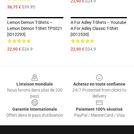
22,90 €
$24.9
36,75 €
$39.95
Lemon Demon T-Shirts –
A For Adley T-Shirts – Youtube
Lemon Demon T-Shirt TP3021
A For Adley Classic T-Shirt
[ID12293]
[ID12530]
22,90 €
$24.9
22,90 €
$24.9
Footer
Livraison mondiale
Achetez en toute confiance
Nous livrons dans plus de 200
24/7 Protected from clicks to
pays
delivery
Garantie internationale
Paiement 100% sécurisé
Offert dans le pays d'utilisation
PayPal / MasterCard / Visa