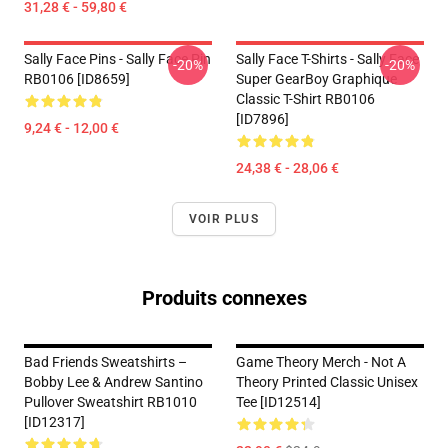
31,28 € - 59,80 €
Sally Face Pins - Sally Face Pin
Sally Face T-Shirts - Sally Face
-20%
-20%
RB0106 [ID8659]
Super GearBoy Graphique
Classic T-Shirt RB0106
[ID7896]
9,24 € - 12,00 €
24,38 € - 28,06 €
VOIR PLUS
Produits connexes
Bad Friends Sweatshirts –
Game Theory Merch - Not A
Bobby Lee & Andrew Santino
Theory Printed Classic Unisex
Pullover Sweatshirt RB1010
Tee [ID12514]
[ID12317]