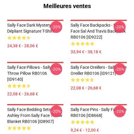
Meilleures ventes
Sally Face Dark Mystery
Sally Face Backpacks - Sally
-20%
-20%
Dépliant Signature T-Shirt
Face Sal And Travis Backpack
RB0106 [ID9222]
24,38 € - 28,06 €
33,94 € - 38,18 €
Sally Face Pillows - Sally Face.
Sally Face Oreillers - Sally Face
-20%
-20%
Throw Pillow RB0106
Oreiller RB0106 [ID9121]
[ID9140]
22,08 € - 26,68 €
22,08 € - 26,68 €
Sally Face Bedding Sets -
Sally Face Pins - Sally Face Pin
-20%
-20%
Ashley From Sally Face Throw
RB0106 [ID8668]
Blanket RB0106 [ID8907]
9,24 € - 12,00 €