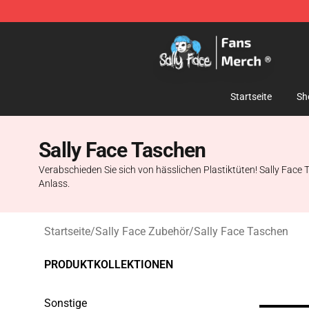
Sally Face Store - Official Sally Face Merchandise Sho
Startseite
Sh
Sally Face Taschen
Verabschieden Sie sich von hässlichen Plastiktüten! Sally Face Ta
Anlass.
Startseite
/
Sally Face Zubehör
/
Sally Face Taschen
PRODUKTKOLLEKTIONEN
Sonstige