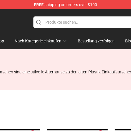
FREE
shipping on orders over $100
p
op
Nach Kategorie einkaufen
Bestellung verfolgen
Bl
schen sind eine stilvolle Alternative zu den alten Plastik-Einkaufstaschen.