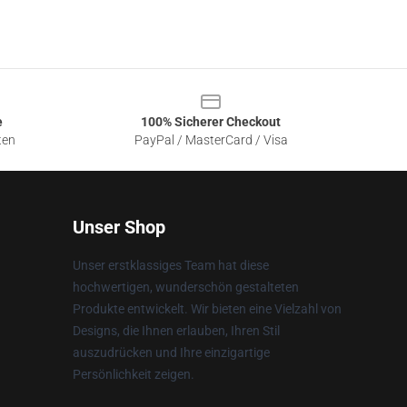
e
100% Sicherer Checkout
ten
PayPal / MasterCard / Visa
Unser Shop
Unser erstklassiges Team hat diese
hochwertigen, wunderschön gestalteten
Produkte entwickelt. Wir bieten eine Vielzahl von
Designs, die Ihnen erlauben, Ihren Stil
auszudrücken und Ihre einzigartige
Persönlichkeit zeigen.