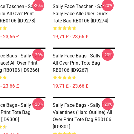
-20%
-20%
ace Taschen - Sally
Sally Face Taschen - Sal
bi All Over Print
Sally Face Alle Über Druck
RB0106 [ID9273]
Tote Bag RB0106 [ID9274]
- 23,66 £
19,71 £ - 23,66 £
-20%
-20%
ce Bags - Sally Face!
Sally Face Bags - Sally Face
Face! All Over Print
All Over Print Tote Bag
g RB0106 [ID9266]
RB0106 [ID9267]
- 23,66 £
19,71 £ - 23,66 £
-20%
-20%
ace Bags - Sally Face
Sally Face Bags - Sally Face
 Print Tote Bag
Valentines (Hard Outline) All
[ID9300]
Over Print Tote Bag RB0106
[ID9301]