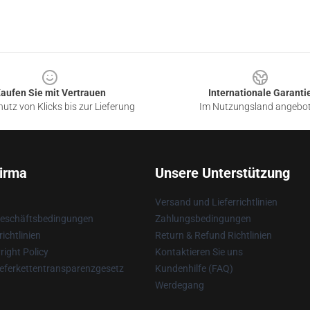
aufen Sie mit Vertrauen
Internationale Garanti
utz von Klicks bis zur Lieferung
Im Nutzungsland angebo
irma
Unsere Unterstützung
Versand und Lieferrichtlinien
Geschäftsbedingungen
Zahlungsbedingungen
ichtlinien
Return & Refund Richtlinien
ight Policy
Kontaktieren Sie uns
eferkettentransparenzgesetz
Kundenhilfe (FAQ)
Werdegang