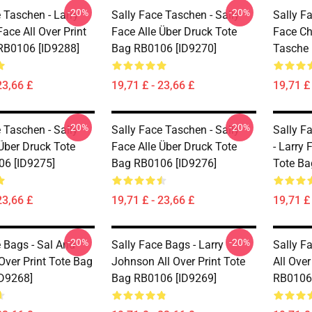
-20%
-20%
 Taschen - Larry
Sally Face Taschen - Sally
Sally F
ace All Over Print
Face Alle Über Druck Tote
Face Chi
RB0106 [ID9288]
Bag RB0106 [ID9270]
Tasche 
23,66 £
19,71 £ - 23,66 £
19,71 £ 
-20%
-20%
 Taschen - Sally
Sally Face Taschen - Sally
Sally Fa
Über Druck Tote
Face Alle Über Druck Tote
- Larry 
6 [ID9275]
Bag RB0106 [ID9276]
Tote Ba
23,66 £
19,71 £ - 23,66 £
19,71 £ 
-20%
-20%
 Bags - Sal And
Sally Face Bags - Larry
Sally F
 Over Print Tote Bag
Johnson All Over Print Tote
All Over
D9268]
Bag RB0106 [ID9269]
RB0106 