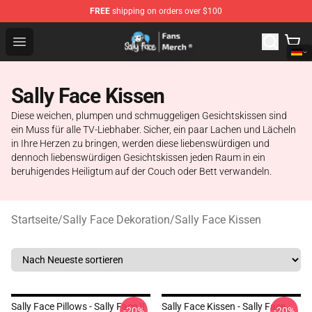
FREE
shipping on orders over $100
Sally Face Store - Official Sally Face Merchandise Shop
Open menu
Sally Face Kissen
Diese weichen, plumpen und schmuggeligen Gesichtskissen sind
ein Muss für alle TV-Liebhaber. Sicher, ein paar Lachen und Lächeln
in Ihre Herzen zu bringen, werden diese liebenswürdigen und
dennoch liebenswürdigen Gesichtskissen jeden Raum in ein
beruhigendes Heiligtum auf der Couch oder Bett verwandeln.
Startseite
/
Sally Face Dekoration
/
Sally Face Kissen
Sally Face Pillows - Sally Face !!
Sally Face Kissen - Sally Face
-20%
-20%