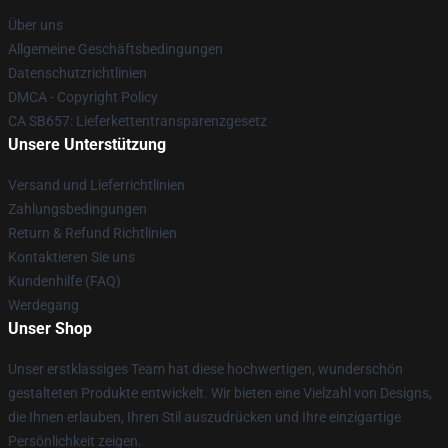
Über uns
Allgemeine Geschäftsbedingungen
Datenschutzrichtlinien
DMCA - Copyright Policy
CA SB657: Lieferkettentransparenzgesetz
Unsere Unterstützung
Versand und Lieferrichtlinien
Zahlungsbedingungen
Return & Refund Richtlinien
Kontaktieren Sie uns
Kundenhilfe (FAQ)
Werdegang
Unser Shop
Unser erstklassiges Team hat diese hochwertigen, wunderschön
gestalteten Produkte entwickelt. Wir bieten eine Vielzahl von Designs,
die Ihnen erlauben, Ihren Stil auszudrücken und Ihre einzigartige
Persönlichkeit zeigen.