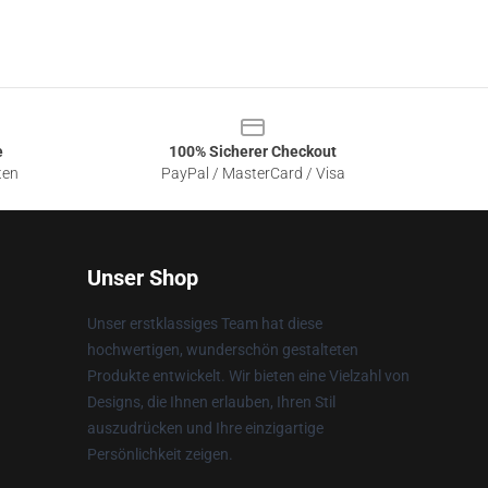
e
100% Sicherer Checkout
ten
PayPal / MasterCard / Visa
Unser Shop
Unser erstklassiges Team hat diese
hochwertigen, wunderschön gestalteten
Produkte entwickelt. Wir bieten eine Vielzahl von
Designs, die Ihnen erlauben, Ihren Stil
auszudrücken und Ihre einzigartige
Persönlichkeit zeigen.