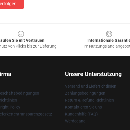
erfolgen
aufen Sie mit Vertrauen
Internationale Garanti
utz von Klicks bis zur Lieferung
Im Nutzungsland angebo
irma
Unsere Unterstützung
Versand und Lieferrichtlinien
Geschäftsbedingungen
Zahlungsbedingungen
ichtlinien
Return & Refund Richtlinien
ight Policy
Kontaktieren Sie uns
eferkettentransparenzgesetz
Kundenhilfe (FAQ)
Werdegang