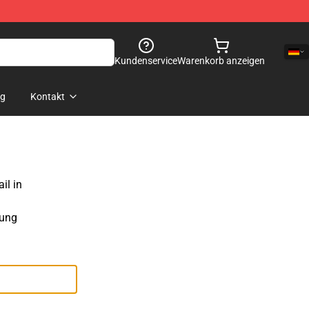
Kundenservice
Warenkorb anzeigen
og
Kontakt
il in
sung