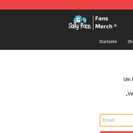
Sally Face Store - Official Sally Face Merchandise Sho
Startseite
Sh
Um I
„Ve