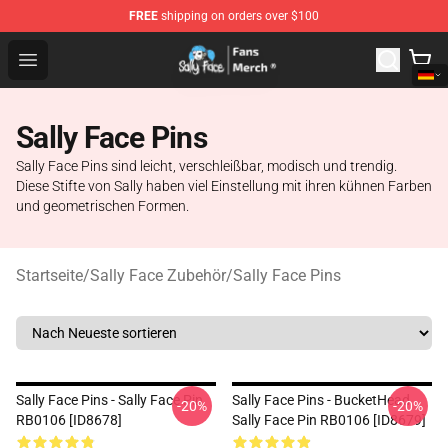
FREE
shipping on orders over $100
Sally Face Store - Official Sally Face Merchandise Shop
Open menu
Sally Face Pins
Sally Face Pins sind leicht, verschleißbar, modisch und trendig.
Diese Stifte von Sally haben viel Einstellung mit ihren kühnen Farben
und geometrischen Formen.
Startseite
/
Sally Face Zubehör
/
Sally Face Pins
Sally Face Pins - Sally Face Pin
Sally Face Pins - BucketHead
-20%
-20%
RB0106 [ID8678]
Sally Face Pin RB0106 [ID8679]