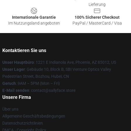
Lieferung
Internationale Garantie
100% Sicherer Checkout
Im Nutzungsland angeboten
PayPal / MasterCard / Visa
Kontaktieren Sie uns
Unser Hauptbüro
: 1221 E Indianola Ave, Phoenix, AZ 85012, US
Unser Lager
: Gebäude 10, Block B, SBI Venture Optics Valley
Pedestrian Street, Bozhou, Hubei, CN
Geruch
: 9AM – 5PM (Mon – Fri)
E-Mail senden
: contact@sallyface.store
Unsere Firma
Über uns
Allgemeine Geschäftsbedingungen
Datenschutzrichtlinien
DMCA - Copyright Policy