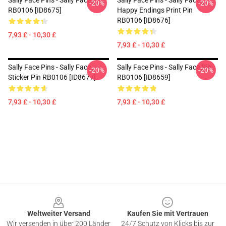
Sally Face Pins - Sally Face Pin
Sally Face Pins - Sally Face
-20%
-20%
RB0106 [ID8675]
Happy Endings Print Pin
RB0106 [ID8676]
7,93 £ - 10,30 £
7,93 £ - 10,30 £
Sally Face Pins - Sally Face
Sally Face Pins - Sally Face Pin
-20%
-20%
Sticker Pin RB0106 [ID8677]
RB0106 [ID8659]
7,93 £ - 10,30 £
7,93 £ - 10,30 £
Footer
Weltweiter Versand
Kaufen Sie mit Vertrauen
Wir versenden in über 200 Länder
24/7 Schutz von Klicks bis zur