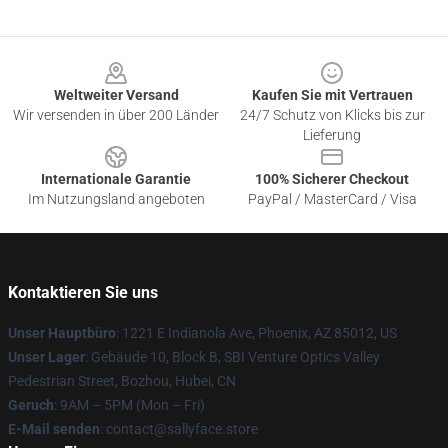
Footer
Weltweiter Versand
Kaufen Sie mit Vertrauen
Wir versenden in über 200 Länder
24/7 Schutz von Klicks bis zur
Lieferung
Internationale Garantie
100% Sicherer Checkout
Im Nutzungsland angeboten
PayPal / MasterCard / Visa
Kontaktieren Sie uns
Unser Hauptbüro
: 1221 E Indianola Ave, Phoenix, AZ 85012, US
Unser Lager
: Gebäude 10, Block B, SBI Venture Optics Valley
Pedestrian Street, Bozhou, Hubei, CN
Geruch
: 9AM – 5PM (Mon – Fri)
E-Mail senden
: contact@sallyface.store