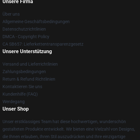
Unsere Firma
Über uns
Allgemeine Geschäftsbedingungen
Datenschutzrichtlinien
DMCA - Copyright Policy
CA SB657: Lieferkettentransparenzgesetz
Unsere Unterstützung
Versand und Lieferrichtlinien
Zahlungsbedingungen
Return & Refund Richtlinien
Kontaktieren Sie uns
Kundenhilfe (FAQ)
Werdegang
Unser Shop
Unser erstklassiges Team hat diese hochwertigen, wunderschön
gestalteten Produkte entwickelt. Wir bieten eine Vielzahl von Designs,
die Ihnen erlauben, Ihren Stil auszudrücken und Ihre einzigartige