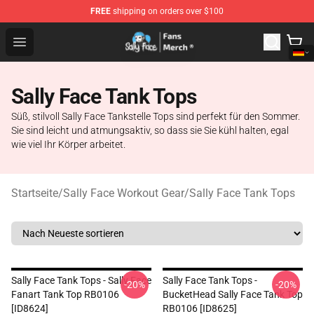
FREE
shipping on orders over $100
Sally Face Store - Official Sally Face Merchandise Shop
Open menu
Sally Face Tank Tops
Süß, stilvoll Sally Face Tankstelle Tops sind perfekt für den Sommer.
Sie sind leicht und atmungsaktiv, so dass sie Sie kühl halten, egal
wie viel Ihr Körper arbeitet.
Startseite
/
Sally Face Workout Gear
/
Sally Face Tank Tops
Sally Face Tank Tops - Sally Face
Sally Face Tank Tops -
-20%
-20%
Fanart Tank Top RB0106
BucketHead Sally Face Tank Top
[ID8624]
RB0106 [ID8625]