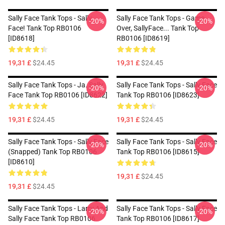
Sally Face Tank Tops - Sally
Sally Face Tank Tops - Game
-20%
-20%
Face! Tank Top RB0106
Over, SallyFace... Tank Top
[ID8618]
RB0106 [ID8619]
19,31 £
$24.45
19,31 £
$24.45
Sally Face Tank Tops - Ja. Sally
Sally Face Tank Tops - Sally Face
-20%
-20%
Face Tank Top RB0106 [ID8622]
Tank Top RB0106 [ID8623]
19,31 £
$24.45
19,31 £
$24.45
Sally Face Tank Tops - Sally Face
Sally Face Tank Tops - Sally Face
-20%
-20%
(Snapped) Tank Top RB0106
Tank Top RB0106 [ID8615]
[ID8610]
19,31 £
$24.45
19,31 £
$24.45
Sally Face Tank Tops - Larry And
Sally Face Tank Tops - Sally Face
-20%
-20%
Sally Face Tank Top RB0106
Tank Top RB0106 [ID8617]