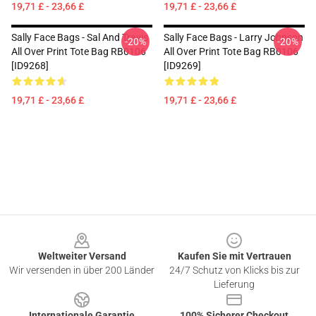
19,71 £ - 23,66 £
19,71 £ - 23,66 £
Sally Face Bags - Sal And Travis
Sally Face Bags - Larry Johnson
-20%
-20%
All Over Print Tote Bag RB0106
All Over Print Tote Bag RB0106
[ID9268]
[ID9269]
19,71 £ - 23,66 £
19,71 £ - 23,66 £
Footer
Weltweiter Versand
Kaufen Sie mit Vertrauen
Wir versenden in über 200 Länder
24/7 Schutz von Klicks bis zur
Lieferung
Internationale Garantie
100% Sicherer Checkout