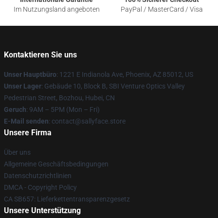
Im Nutzungsland angeboten
PayPal / MasterCard / Visa
Kontaktieren Sie uns
Unser Hauptbüro
: 1221 E Indianola Ave, Phoenix, AZ 85012, US
Unser Lager
: Gebäude 10, Block B, SBI Venture Optics Valley
Pedestrian Street, Bozhou, Hubei, CN
Geruch
: 9AM – 5PM (Mon – Fri)
E-Mail senden
: contact@sallyface.store
Unsere Firma
Über uns
Allgemeine Geschäftsbedingungen
Datenschutzrichtlinien
DMCA - Copyright Policy
CA SB657: Lieferkettentransparenzgesetz
Unsere Unterstützung