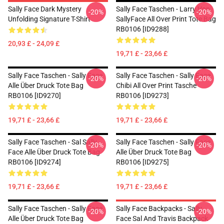
Sally Face Dark Mystery
Sally Face Taschen - Larry Von
-20%
-20%
Unfolding Signature T-Shirt
SallyFace All Over Print Tote Bag
RB0106 [ID9288]
20,93 £ - 24,09 £
19,71 £ - 23,66 £
Sally Face Taschen - Sally Face
Sally Face Taschen - Sally Face
-20%
-20%
Alle Über Druck Tote Bag
Chibi All Over Print Tasche
RB0106 [ID9270]
RB0106 [ID9273]
19,71 £ - 23,66 £
19,71 £ - 23,66 £
Sally Face Taschen - Sal Sally
Sally Face Taschen - Sally Face
-20%
-20%
Face Alle Über Druck Tote Bag
Alle Über Druck Tote Bag
RB0106 [ID9274]
RB0106 [ID9275]
19,71 £ - 23,66 £
19,71 £ - 23,66 £
Sally Face Taschen - Sally Face
Sally Face Backpacks - Sally
-20%
-20%
Alle Über Druck Tote Bag
Face Sal And Travis Backpack