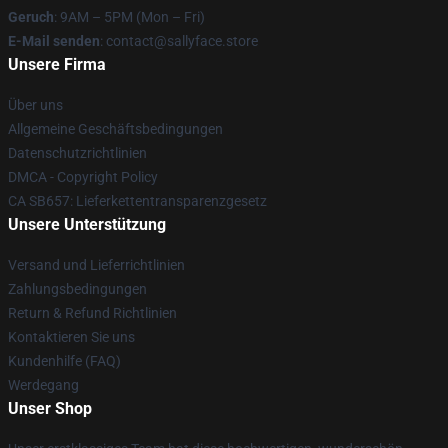
Geruch
: 9AM – 5PM (Mon – Fri)
E-Mail senden
: contact@sallyface.store
Unsere Firma
Über uns
Allgemeine Geschäftsbedingungen
Datenschutzrichtlinien
DMCA - Copyright Policy
CA SB657: Lieferkettentransparenzgesetz
Unsere Unterstützung
Versand und Lieferrichtlinien
Zahlungsbedingungen
Return & Refund Richtlinien
Kontaktieren Sie uns
Kundenhilfe (FAQ)
Werdegang
Unser Shop