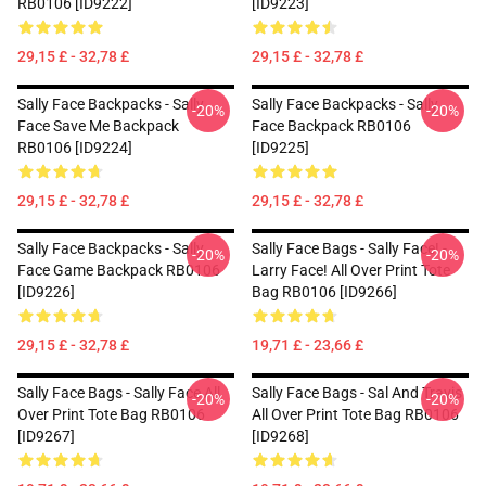
RB0106 [ID9222]
[ID9223]
29,15 £ - 32,78 £
29,15 £ - 32,78 £
Sally Face Backpacks - Sally
Sally Face Backpacks - Sally
-20%
-20%
Face Save Me Backpack
Face Backpack RB0106
RB0106 [ID9224]
[ID9225]
29,15 £ - 32,78 £
29,15 £ - 32,78 £
Sally Face Backpacks - Sally
Sally Face Bags - Sally Face! -
-20%
-20%
Face Game Backpack RB0106
Larry Face! All Over Print Tote
[ID9226]
Bag RB0106 [ID9266]
29,15 £ - 32,78 £
19,71 £ - 23,66 £
Sally Face Bags - Sally Face All
Sally Face Bags - Sal And Travis
-20%
-20%
Over Print Tote Bag RB0106
All Over Print Tote Bag RB0106
[ID9267]
[ID9268]