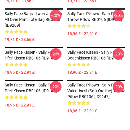
19,71 £ - 23,66 £
19,71 £ - 23,66 £
Sally Face Bags - Larry Johnson
Sally Face Pillows - Sally Face !!
-20%
-20%
All Over Print Tote Bag RB0106
Throw Pillow RB0106 [ID9142]
[ID9269]
18,96 £ - 22,91 £
19,71 £ - 23,66 £
Sally Face Kissen - Sally Face
Sally Face Kissen - Sally Face
-20%
-20%
Pfeil Kissen RB0106 [ID9143]
Bodenkissen RB0106 [ID9144]
18,96 £ - 22,91 £
18,96 £ - 22,91 £
Sally Face Kissen - Sally Face
Sally Face Pillows - Sally Face
-20%
-20%
Pfeil Kissen RB0106 [ID9146]
Valentines! (Soft Outline) Throw
Pillow RB0106 [ID9147]
18,96 £ - 22,91 £
18,96 £ - 22,91 £