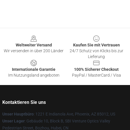
Footer
Weltweiter Versand
Kaufen Sie mit Vertrauen
Wir versenden in über 200 Länder
24/7 Schutz von Klicks bis zur
Lieferung
Internationale Garantie
100% Sicherer Checkout
Im Nutzungsland angeboten
PayPal / MasterCard / Visa
Kontaktieren Sie uns
Unser Hauptbüro
: 1221 E Indianola Ave, Phoenix, AZ 85012, US
Unser Lager
: Gebäude 10, Block B, SBI Venture Optics Valley
Pedestrian Street, Bozhou, Hubei, CN