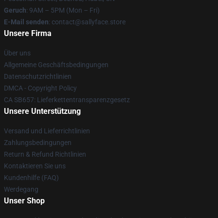
Geruch
: 9AM – 5PM (Mon – Fri)
E-Mail senden
: contact@sallyface.store
Unsere Firma
Über uns
Allgemeine Geschäftsbedingungen
Datenschutzrichtlinien
DMCA - Copyright Policy
CA SB657: Lieferkettentransparenzgesetz
Unsere Unterstützung
Versand und Lieferrichtlinien
Zahlungsbedingungen
Return & Refund Richtlinien
Kontaktieren Sie uns
Kundenhilfe (FAQ)
Werdegang
Unser Shop