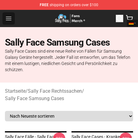
FREE
shipping on orders over $100
Sally Face Store - Official Sally Face Merchandise Shop
Open menu
Sally Face Samsung Cases
Sally Face Cases sind eine neue Reihe von Fällen für Samsung
Galaxy Geräte hergestellt. Jeder Fall ist entworfen, um das Telefon
mit einem lustigen, niedlichen Gesicht und Persönlichkeit zu
schützen.
Startseite
/
Sally Face Rechtssachen
/
Sally Face Samsung Cases
Sally Face Fälle - Sally Face
Sally Face Cases - Krankenhaus