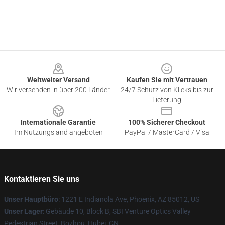
Footer
Weltweiter Versand
Kaufen Sie mit Vertrauen
Wir versenden in über 200 Länder
24/7 Schutz von Klicks bis zur
Lieferung
Internationale Garantie
100% Sicherer Checkout
Im Nutzungsland angeboten
PayPal / MasterCard / Visa
Kontaktieren Sie uns
Unser Hauptbüro
: 1221 E Indianola Ave, Phoenix, AZ 85012, US
Unser Lager
: Gebäude 10, Block B, SBI Venture Optics Valley
Pedestrian Street, Bozhou, Hubei, CN