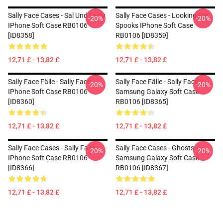
Sally Face Cases - Sal Und Larry
Sally Face Cases - Looking For
-20%
-20%
IPhone Soft Case RB0106
Spooks IPhone Soft Case
[ID8358]
RB0106 [ID8359]
12,71 £ - 13,82 £
12,71 £ - 13,82 £
Sally Face Fälle - Sally Face
Sally Face Fälle - Sally Face
-20%
-20%
IPhone Soft Case RB0106
Samsung Galaxy Soft Case
[ID8360]
RB0106 [ID8365]
12,71 £ - 13,82 £
12,71 £ - 13,82 £
Sally Face Cases - Sally Face
Sally Face Cases - Ghosts
-20%
-20%
IPhone Soft Case RB0106
Samsung Galaxy Soft Case
[ID8366]
RB0106 [ID8367]
12,71 £ - 13,82 £
12,71 £ - 13,82 £