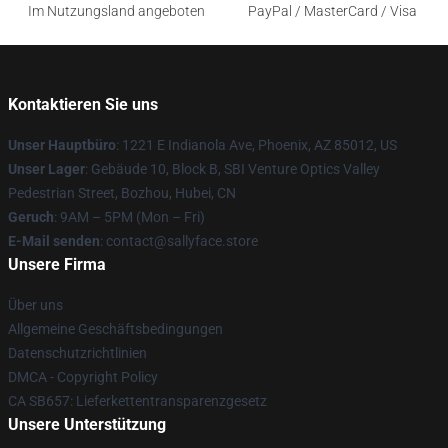
Im Nutzungsland angeboten
PayPal / MasterCard / Visa
Kontaktieren Sie uns
Unser Hauptbüro
: 1221 E Indianola Ave, Phoenix, AZ 85012, US
Unser Lager
: Gebäude 10, Block B, SBI Venture Optics Valley
Pedestrian Street, Bozhou, Hubei, CN
Geruch
: 9AM – 5PM (Mon – Fri)
E-Mail senden
: contact@sallyface.store
Unsere Firma
Über uns
Allgemeine Geschäftsbedingungen
Datenschutzrichtlinien
DMCA - Copyright Policy
CA SB657: Lieferkettentransparenzgesetz
Unsere Unterstützung