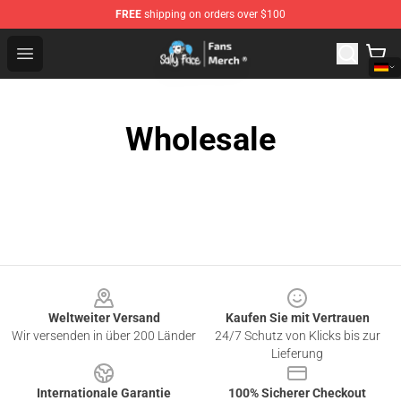
FREE
shipping on orders over $100
Sally Face Store - Official Sally Face Merchandise Shop
Open menu
Wholesale
Footer
Weltweiter Versand
Kaufen Sie mit Vertrauen
Wir versenden in über 200 Länder
24/7 Schutz von Klicks bis zur
Lieferung
Internationale Garantie
100% Sicherer Checkout