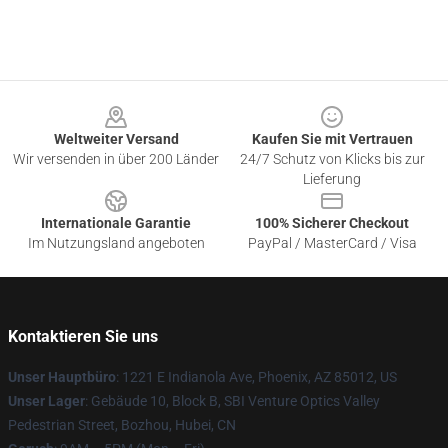
Footer
Weltweiter Versand
Kaufen Sie mit Vertrauen
Wir versenden in über 200 Länder
24/7 Schutz von Klicks bis zur
Lieferung
Internationale Garantie
100% Sicherer Checkout
Im Nutzungsland angeboten
PayPal / MasterCard / Visa
Kontaktieren Sie uns
Unser Hauptbüro
: 1221 E Indianola Ave, Phoenix, AZ 85012, US
Unser Lager
: Gebäude 10, Block B, SBI Venture Optics Valley
Pedestrian Street, Bozhou, Hubei, CN