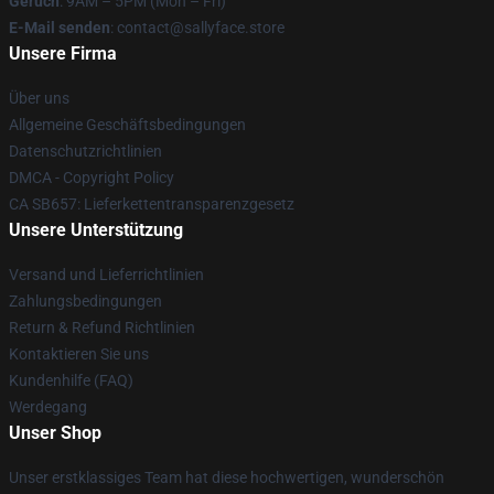
Geruch
: 9AM – 5PM (Mon – Fri)
E-Mail senden
: contact@sallyface.store
Unsere Firma
Über uns
Allgemeine Geschäftsbedingungen
Datenschutzrichtlinien
DMCA - Copyright Policy
CA SB657: Lieferkettentransparenzgesetz
Unsere Unterstützung
Versand und Lieferrichtlinien
Zahlungsbedingungen
Return & Refund Richtlinien
Kontaktieren Sie uns
Kundenhilfe (FAQ)
Werdegang
Unser Shop
Unser erstklassiges Team hat diese hochwertigen, wunderschön