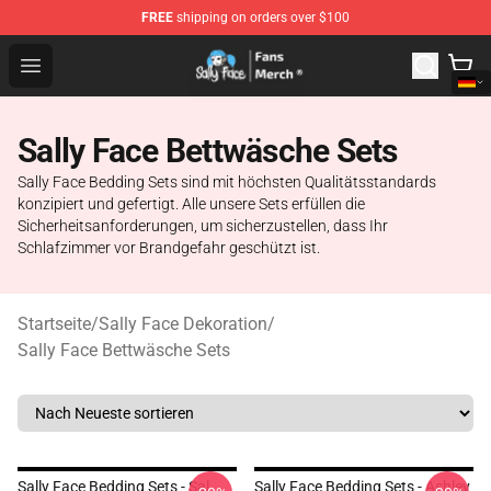
FREE
shipping on orders over $100
Sally Face Store - Official Sally Face Merchandise Shop
Open menu
Sally Face Bettwäsche Sets
Sally Face Bedding Sets sind mit höchsten Qualitätsstandards
konzipiert und gefertigt. Alle unsere Sets erfüllen die
Sicherheitsanforderungen, um sicherzustellen, dass Ihr
Schlafzimmer vor Brandgefahr geschützt ist.
Startseite
/
Sally Face Dekoration
/
Sally Face Bettwäsche Sets
Sally Face Bedding Sets - Sal
Sally Face Bedding Sets - Ashley