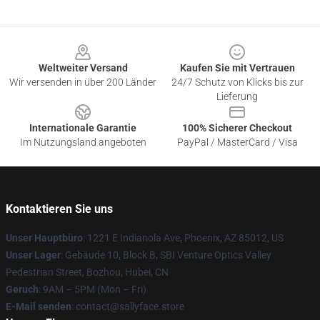
Footer
Weltweiter Versand
Kaufen Sie mit Vertrauen
Wir versenden in über 200 Länder
24/7 Schutz von Klicks bis zur
Lieferung
Internationale Garantie
100% Sicherer Checkout
Im Nutzungsland angeboten
PayPal / MasterCard / Visa
Kontaktieren Sie uns
Unser Hauptbüro
: 1221 E Indianola Ave, Phoenix, AZ 85012, US
Unser Lager
: Gebäude 10, Block B, SBI Venture Optics Valley
Pedestrian Street, Bozhou, Hubei, CN
Geruch
: 9AM – 5PM (Mon – Fri)
E-Mail senden
: contact@sallyface.store