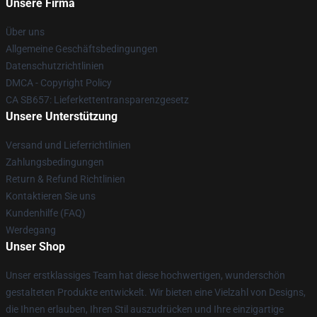
Unsere Firma
Über uns
Allgemeine Geschäftsbedingungen
Datenschutzrichtlinien
DMCA - Copyright Policy
CA SB657: Lieferkettentransparenzgesetz
Unsere Unterstützung
Versand und Lieferrichtlinien
Zahlungsbedingungen
Return & Refund Richtlinien
Kontaktieren Sie uns
Kundenhilfe (FAQ)
Werdegang
Unser Shop
Unser erstklassiges Team hat diese hochwertigen, wunderschön
gestalteten Produkte entwickelt. Wir bieten eine Vielzahl von Designs,
die Ihnen erlauben, Ihren Stil auszudrücken und Ihre einzigartige