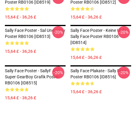
Poster RB0106 [ID8519]
Poster RB0106 [ID8512]
15,64 £ - 36,26 £
15,64 £ - 36,26 £
Sally Face Poster - Sal Und Larry
Sally Face Poster - Keine Wahl -
-20%
-20%
Poster RB0106 [ID8513]
Sally Face Poster RB0106
[ID8514]
15,64 £ - 36,26 £
15,64 £ - 36,26 £
Sally Face Poster - SallyF Ace
Sally Face Plakate - Sally Face
-20%
-20%
Super GearBoy Grafik Poster
Poster RB0106 [ID8516]
RB0106 [ID8515]
15,64 £ - 36,26 £
15,64 £ - 36,26 £