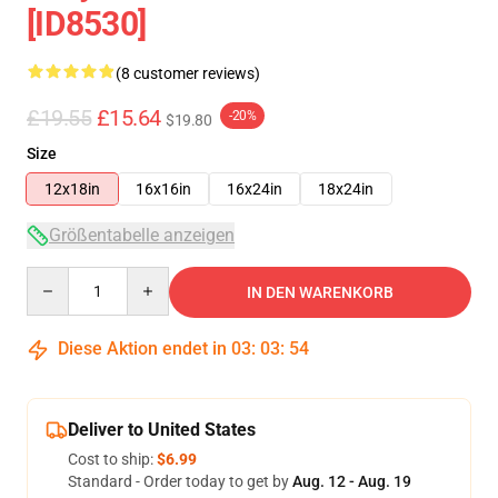
[ID8530]
(8 customer reviews)
£19.55
£15.64
-20%
$19.80
Size
12x18in
16x16in
16x24in
18x24in
Größentabelle anzeigen
Quantity
IN DEN WARENKORB
Diese Aktion endet in
03
:
03
:
54
Deliver to United States
Cost to ship:
$6.99
Standard - Order today to get by
Aug. 12 - Aug. 19