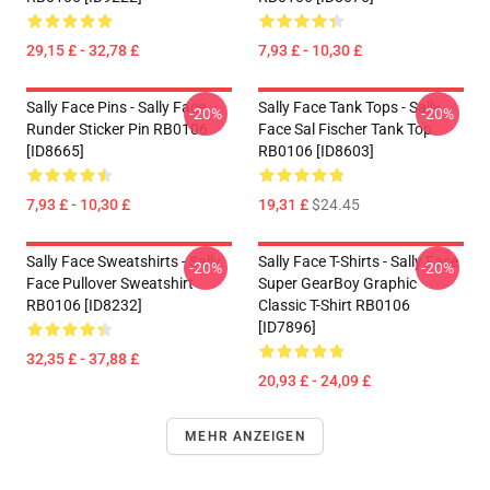
29,15 £ - 32,78 £
7,93 £ - 10,30 £
Sally Face Pins - Sally Face
Sally Face Tank Tops - Sally
-20%
-20%
Runder Sticker Pin RB0106
Face Sal Fischer Tank Top
[ID8665]
RB0106 [ID8603]
7,93 £ - 10,30 £
19,31 £
$24.45
Sally Face Sweatshirts - Sally
Sally Face T-Shirts - Sally Face
-20%
-20%
Face Pullover Sweatshirt
Super GearBoy Graphic
RB0106 [ID8232]
Classic T-Shirt RB0106
[ID7896]
32,35 £ - 37,88 £
20,93 £ - 24,09 £
MEHR ANZEIGEN