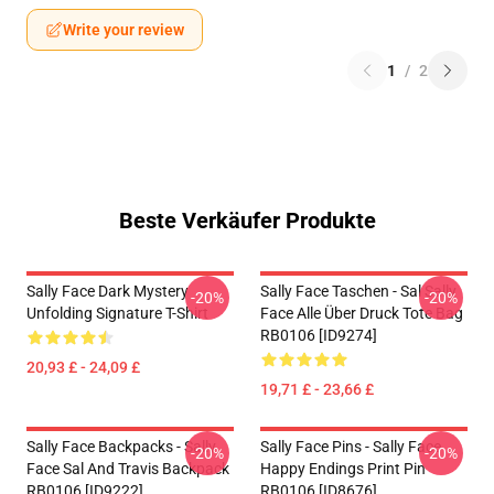
Write your review
1
/
2
Beste Verkäufer Produkte
Sally Face Dark Mystery
Sally Face Taschen - Sal Sally
-20%
-20%
Unfolding Signature T-Shirt
Face Alle Über Druck Tote Bag
RB0106 [ID9274]
20,93 £ - 24,09 £
19,71 £ - 23,66 £
Sally Face Backpacks - Sally
Sally Face Pins - Sally Face
-20%
-20%
Face Sal And Travis Backpack
Happy Endings Print Pin
RB0106 [ID9222]
RB0106 [ID8676]