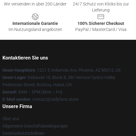
Wir versenden in über 200 Länder
24/7 Schutz von Klicks bis zur
Lieferung
Internationale Garantie
100% Sicherer Checkout
Im Nutzungsland angeboten
PayPal / MasterCard / Visa
Kontaktieren Sie uns
Unser Hauptbüro
: 1221 E Indianola Ave, Phoenix, AZ 85012, US
Unser Lager
: Gebäude 10, Block B, SBI Venture Optics Valley
Pedestrian Street, Bozhou, Hubei, CN
Geruch
: 9AM – 5PM (Mon – Fri)
E-Mail senden
: contact@sallyface.store
Unsere Firma
Über uns
Allgemeine Geschäftsbedingungen
Datenschutzrichtlinien