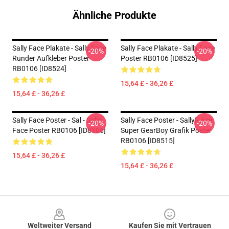
Ähnliche Produkte
Sally Face Plakate - Sally Face
Sally Face Plakate - Sally Face
-20%
-20%
Runder Aufkleber Poster
Poster RB0106 [ID8525]
RB0106 [ID8524]
15,64 £ - 36,26 £
15,64 £ - 36,26 £
Sally Face Poster - Sal - Sally
Sally Face Poster - SallyF Ace
-20%
-20%
Face Poster RB0106 [ID8506]
Super GearBoy Grafik Poster
RB0106 [ID8515]
15,64 £ - 36,26 £
15,64 £ - 36,26 £
Footer
Weltweiter Versand
Kaufen Sie mit Vertrauen