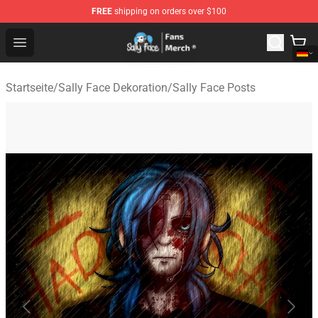
FREE
shipping on orders over $100
Sally Face Store - Official Sally Face Merchandise Shop
Open menu
Startseite
/
Sally Face Dekoration
/
Sally Face Posts