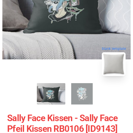
blank template
Sally Face Kissen - Sally Face
Pfeil Kissen RB0106 [ID9143]