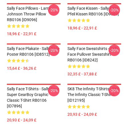
Sally Face Pillows - Larry
Sally Face Kissen - Sally Face
-20%
-20%
Johnson Throw Pillow
Pfeil Kissen RB0106 [ID9089]
RB0106 [ID9096]
18,96 £ - 22,91 £
18,96 £ - 22,91 £
Sally Face Plakate - Sally Face
Sally Face Sweatshirts - Sally
-20%
-20%
Poster RB0106 [ID8512]
Face Pullover Sweatshirt
RB0106 [ID8242]
15,64 £ - 36,26 £
32,35 £ - 37,88 £
Sally Face T-Shirts - Sally Face
SK8 The Infinity T-Shirts - SK8
-20%
-20%
Super GearBoy Graphic
The Infinity Classic T-Shirts
Classic T-Shirt RB0106
[ID12195]
[ID7896]
20,93 £ - 24,09 £
20,93 £ - 24,09 £