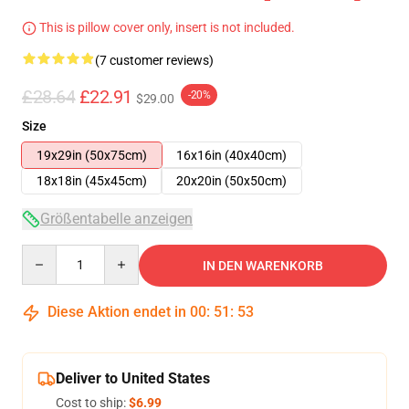
This is pillow cover only, insert is not included.
(7 customer reviews)
£28.64
£22.91
-20%
$29.00
Size
19x29in (50x75cm)
16x16in (40x40cm)
18x18in (45x45cm)
20x20in (50x50cm)
Größentabelle anzeigen
Quantity
IN DEN WARENKORB
Diese Aktion endet in
00
:
51
:
53
Deliver to United States
Cost to ship:
$6.99