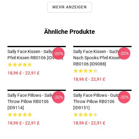
MEHR ANZEIGEN
Ähnliche Produkte
Sally Face Kissen - Sally Face
Sally Face Kissen - Suche
-20%
-20%
Pfeil Kissen RB0106 [ID9105]
Nach Spooks Pfeil Kissen
RB0106 [ID9088]
18,96 £ - 22,91 £
18,96 £ - 22,91 £
Sally Face Pillows - Sally Face
Sally Face Pillows - Guitar
-20%
-20%
Throw Pillow RB0106
Throw Pillow RB0106
[ID9114]
[ID9151]
18,96 £ - 22,91 £
18,96 £ - 22,91 £