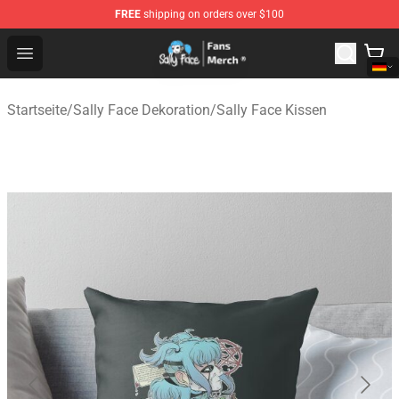
FREE
shipping on orders over $100
Sally Face Store - Official Sally Face Merchandise Shop
Open menu
Startseite
/
Sally Face Dekoration
/
Sally Face Kissen