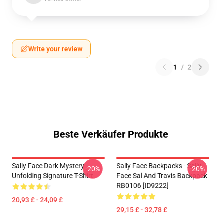
Write your review
1
/
2
Beste Verkäufer Produkte
Sally Face Dark Mystery
Sally Face Backpacks - Sally
-20%
-20%
Unfolding Signature T-Shirt
Face Sal And Travis Backpack
RB0106 [ID9222]
20,93 £ - 24,09 £
29,15 £ - 32,78 £