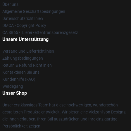
Über uns
Allgemeine Geschäftsbedingungen
Datenschutzrichtlinien
DMCA - Copyright Policy
CA SB657: Lieferkettentransparenzgesetz
Unsere Unterstützung
Versand und Lieferrichtlinien
Zahlungsbedingungen
Return & Refund Richtlinien
Kontaktieren Sie uns
Kundenhilfe (FAQ)
Werdegang
Unser Shop
Unser erstklassiges Team hat diese hochwertigen, wunderschön
gestalteten Produkte entwickelt. Wir bieten eine Vielzahl von Designs,
die Ihnen erlauben, Ihren Stil auszudrücken und Ihre einzigartige
Persönlichkeit zeigen.