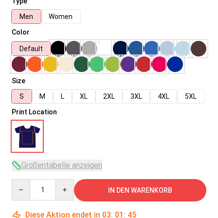
Type
Men
Women
Color
Default
Size
S
M
L
XL
2XL
3XL
4XL
5XL
Print Location
Größentabelle anzeigen
Quantity
IN DEN WARENKORB
Diese Aktion endet in
03
:
01
:
45