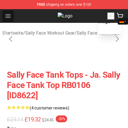
FREE
shipping on orders over $100
blank template
Open menu
Sally Face Store - Official Sally 
Startseite
/
Sally Face Workout Gear
/
Sally Face Tank Tops
Sally Face Tank Tops - Ja. Sally
Face Tank Top RB0106
[ID8622]
(4 customer reviews)
£24.14
£19.32
-20%
$24.45