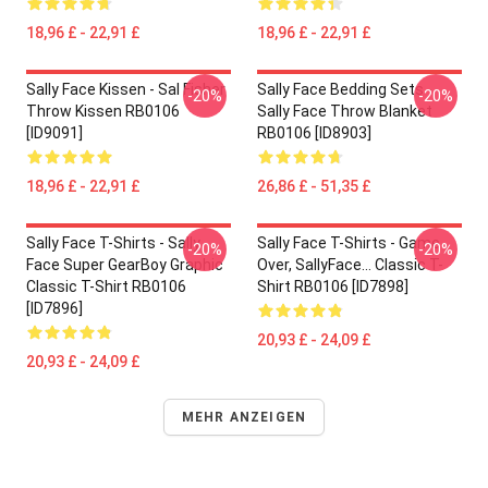
18,96 £ - 22,91 £
18,96 £ - 22,91 £
Sally Face Kissen - Sal Fisher
Sally Face Bedding Sets -
-20%
-20%
Throw Kissen RB0106
Sally Face Throw Blanket
[ID9091]
RB0106 [ID8903]
18,96 £ - 22,91 £
26,86 £ - 51,35 £
Sally Face T-Shirts - Sally
Sally Face T-Shirts - Game
-20%
-20%
Face Super GearBoy Graphic
Over, SallyFace... Classic T-
Classic T-Shirt RB0106
Shirt RB0106 [ID7898]
[ID7896]
20,93 £ - 24,09 £
20,93 £ - 24,09 £
MEHR ANZEIGEN