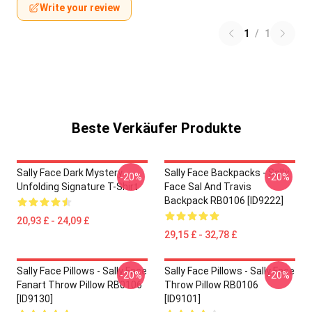
Write your review
1
/
1
Beste Verkäufer Produkte
Sally Face Dark Mystery
Sally Face Backpacks - Sally
-20%
-20%
Unfolding Signature T-Shirt
Face Sal And Travis
Backpack RB0106 [ID9222]
20,93 £ - 24,09 £
29,15 £ - 32,78 £
Sally Face Pillows - Sally Face
Sally Face Pillows - Sally Face
-20%
-20%
Fanart Throw Pillow RB0106
Throw Pillow RB0106
[ID9130]
[ID9101]