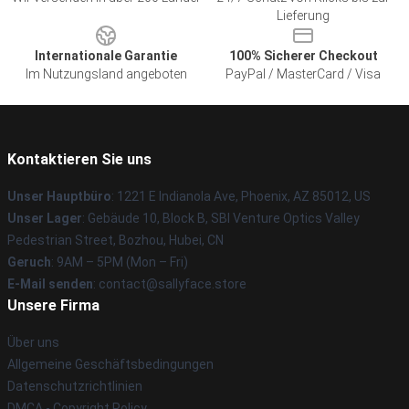
Lieferung
Internationale Garantie
100% Sicherer Checkout
Im Nutzungsland angeboten
PayPal / MasterCard / Visa
Kontaktieren Sie uns
Unser Hauptbüro
: 1221 E Indianola Ave, Phoenix, AZ 85012, US
Unser Lager
: Gebäude 10, Block B, SBI Venture Optics Valley
Pedestrian Street, Bozhou, Hubei, CN
Geruch
: 9AM – 5PM (Mon – Fri)
E-Mail senden
: contact@sallyface.store
Unsere Firma
Über uns
Allgemeine Geschäftsbedingungen
Datenschutzrichtlinien
DMCA - Copyright Policy