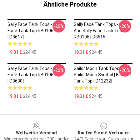
Ähnliche Produkte
Sally Face Tank Tops - Sally
Sally Face Tank Tops - Larry
-20%
-20%
Face Tank Top RB0106
And Sally Face Tank Top
[ID8617]
RB0106 [ID8616]
19,31 £
$24.45
19,31 £
$24.45
Sally Face Tank Tops - Sally
Sailor Moon Tank Tops –
-20%
-20%
Face Tank Top RB0106
Sailor Moon Symbol | Blue BG
[ID8630]
Tank Top [ID12232]
19,31 £
$24.45
19,31 £
$24.45
Footer
Weltweiter Versand
Kaufen Sie mit Vertrauen
Wir versenden in über 200 Länder
24/7 Schutz von Klicks bis zur