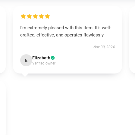
I'm extremely pleased with this item. It’s well-
crafted, effective, and operates flawlessly.
Nov 30, 2024
Elizabeth
E
Verified owner