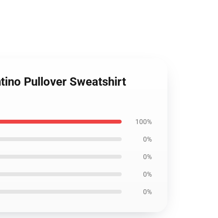
ino Pullover Sweatshirt
100%
0%
0%
0%
0%