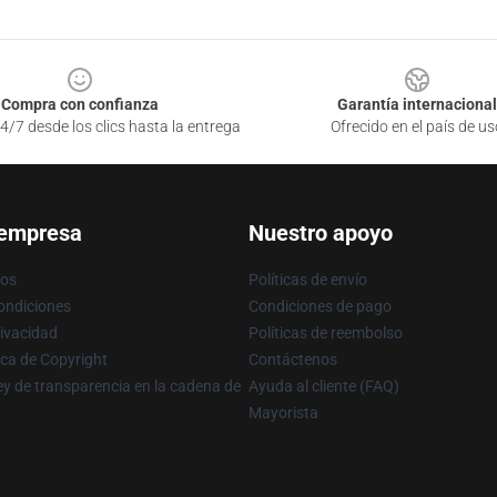
Compra con confianza
Garantía internacional
4/7 desde los clics hasta la entrega
Ofrecido en el país de us
 empresa
Nuestro apoyo
ros
Políticas de envío
ondiciones
Condiciones de pago
rivacidad
Políticas de reembolso
ica de Copyright
Contáctenos
y de transparencia en la cadena de
Ayuda al cliente (FAQ)
Mayorista