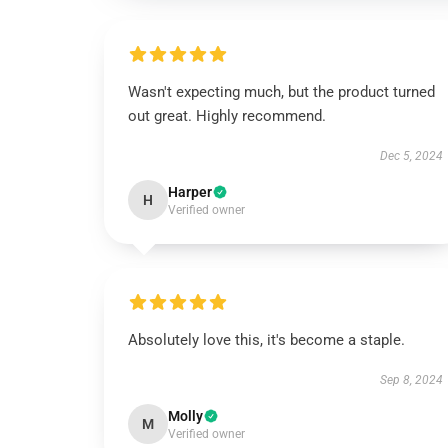
Wasn't expecting much, but the product turned
out great. Highly recommend.
Dec 5, 2024
Harper
H
Verified owner
Absolutely love this, it's become a staple.
Sep 8, 2024
Molly
M
Verified owner