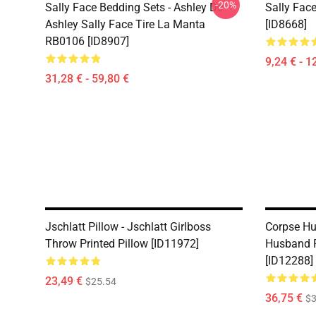
-20%
Sally Face Bedding Sets - Ashley De
Sally Face
Ashley Sally Face Tire La Manta
[ID8668]
RB0106 [ID8907]
9,24 € - 1
31,28 € - 59,80 €
Jschlatt Pillow - Jschlatt Girlboss
Corpse Hu
Throw Printed Pillow [ID11972]
Husband P
[ID12288]
23,49 €
$25.54
36,75 €
$3