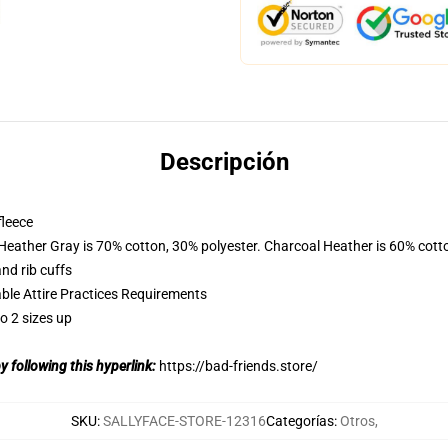
Descripción
fleece
 Heather Gray is 70% cotton, 30% polyester. Charcoal Heather is 60% cott
nd rib cuffs
able Attire Practices Requirements
o 2 sizes up
 following this hyperlink:
https://bad-friends.store/
SKU
:
SALLYFACE-STORE-12316
Categorías
:
Otros
,