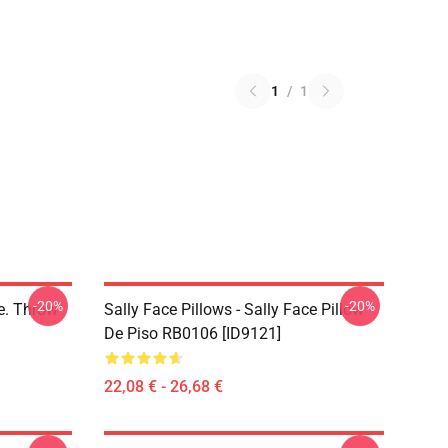
1
/
1
-20%
-20%
ce. Throw
Sally Face Pillows - Sally Face Pillow
De Piso RB0106 [ID9121]
22,08 € - 26,68 €