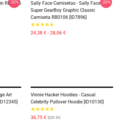
-20%
-20%
 Pin RB0106
Sally Face Camisetas - Sally Face
Super GearBoy Graphic Classic
Camiseta RB0106 [ID7896]
24,38 € - 28,06 €
ge Art
Vinnie Hacker Hoodies - Casual
[ID12345]
Celebrity Pullover Hoodie [ID10130]
36,75 €
$39.95