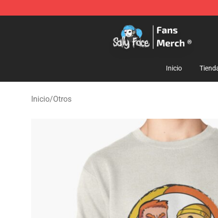
Sally Face Store - Official Sally Face Merchandise Sho
Inicio
Tiend
Inicio
/
Otros