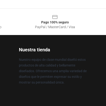
Pago 100% seguro
o
PayPal / MasterCard / Visa
Nuestra tienda
Nuestro equipo de clase mundial diseñó estos
productos de alta calidad y bellamente
diseñados. Ofrecemos una amplia variedad de
diseños que le permiten expresar su estilo y
mostrar su personalidad única.