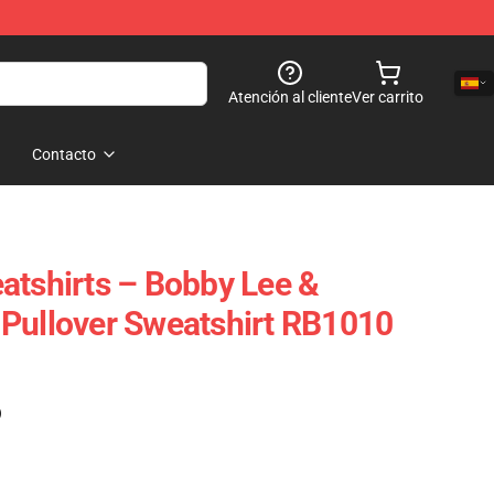
Atención al cliente
Ver carrito
Contacto
atshirts – Bobby Lee &
Pullover Sweatshirt RB1010
)