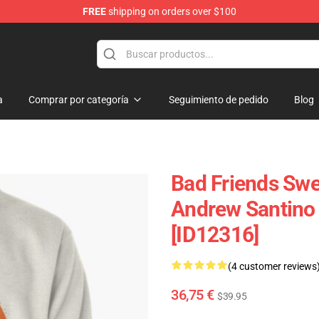
FREE
shipping on orders over $100
p
a
Comprar por categoría
Seguimiento de pedido
Blog
Bad Friends Swe
Andrew Santino 
[ID12316]
(4 customer reviews
36,75 €
$39.95