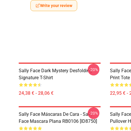
Write your review
-20%
Sally Face Dark Mystery Desfolding
Sally Face
Signature T-Shirt
Print Tot
24,38 € - 28,06 €
22,95 € - 
-20%
Sally Face Máscaras De Cara - Sally
Sally Face
Face Mascara Plana RB0106 [ID8750]
Pullover 