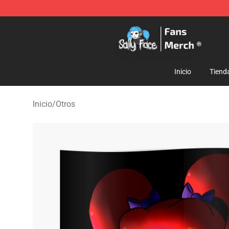
Sally Face Store - Official Sally Face Merchandise Sho
Inicio
Tiend
Inicio
/
Otros