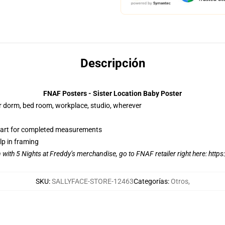
Descripción
FNAF Posters - Sister Location Baby Poster
our dorm, bed room, workplace, studio, wherever
hart for completed measurements
lp in framing
n with 5 Nights at Freddy’s merchandise, go to FNAF retailer right here:
https
SKU
:
SALLYFACE-STORE-12463
Categorías
:
Otros
,