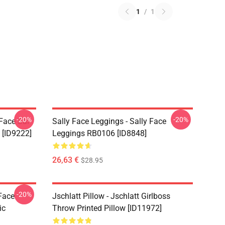
1
/
1
-20%
-20%
 Face Sal
Sally Face Leggings - Sally Face
 [ID9222]
Leggings RB0106 [ID8848]
26,63 €
$28.95
-20%
 Face
Jschlatt Pillow - Jschlatt Girlboss
ic
Throw Printed Pillow [ID11972]