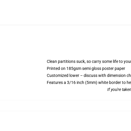
Clean partitions suck, so carry some life to y
Printed on 185gsm semi gloss poster paper
Customized lower – discuss with dimension c
Features a 3/16 inch (5mm) white border to he
If you're take