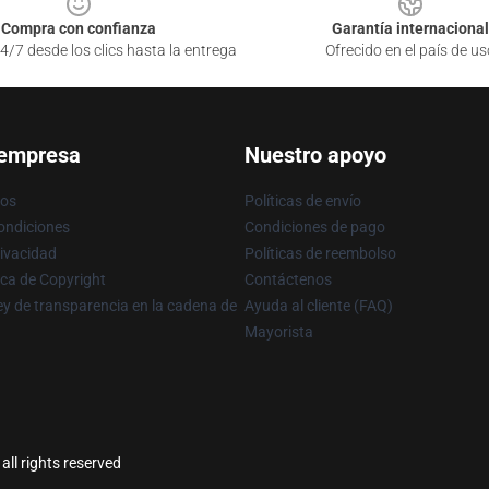
Compra con confianza
Garantía internacional
4/7 desde los clics hasta la entrega
Ofrecido en el país de us
 empresa
Nuestro apoyo
ros
Políticas de envío
ondiciones
Condiciones de pago
rivacidad
Políticas de reembolso
ica de Copyright
Contáctenos
y de transparencia en la cadena de
Ayuda al cliente (FAQ)
Mayorista
all rights reserved