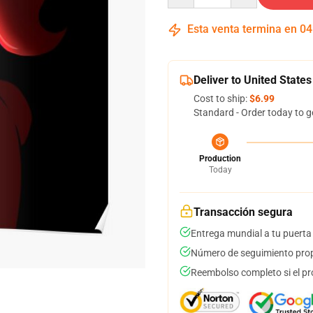
Esta venta termina en
04
Deliver to United States
Cost to ship:
$6.99
Standard - Order today to g
Production
Today
Transacción segura
Entrega mundial a tu puerta
Número de seguimiento prop
Reembolso completo si el pr