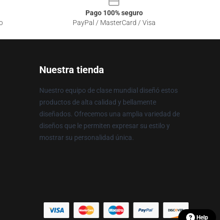
Pago 100% seguro
o
PayPal / MasterCard / Visa
Nuestra tienda
Nuestro equipo de clase mundial diseñó estos
productos de alta calidad y bellamente
diseñados. Ofrecemos una amplia variedad de
diseños que le permiten expresar su estilo y
mostrar su personalidad única.
Help