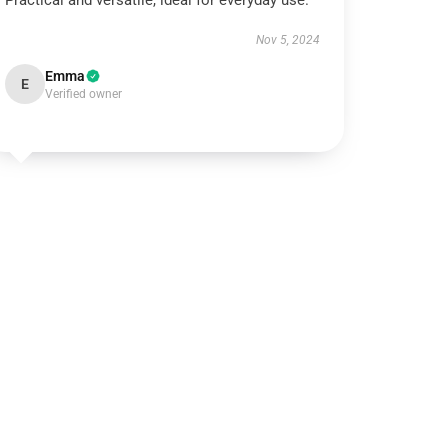
Practical and versatile, ideal for everyday use.
Nov 5, 2024
Emma
E
Verified owner