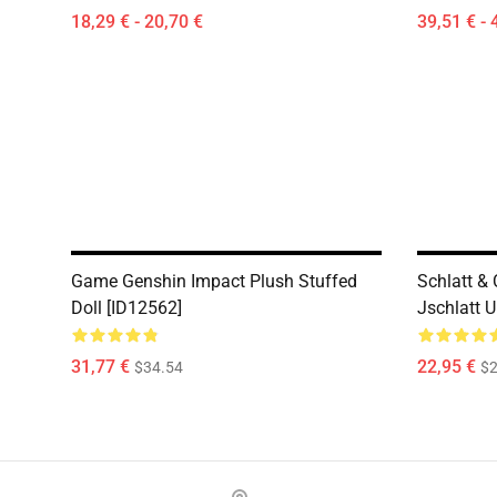
18,29 € - 20,70 €
39,51 € - 
Game Genshin Impact Plush Stuffed
Schlatt &
Doll [ID12562]
Jschlatt U
31,77 €
22,95 €
$34.54
$2
Footer