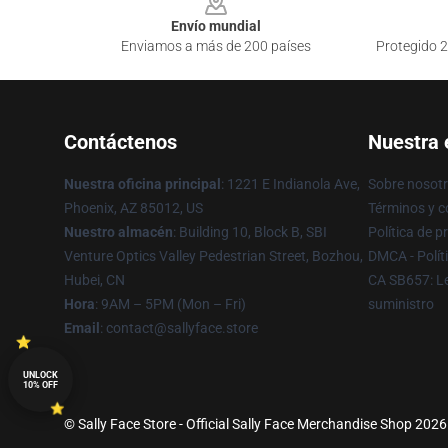
Envío mundial
Enviamos a más de 200 países
Protegido 2
Contáctenos
Nuestra
Nuestra oficina principal
: 1221 E Indianola Ave,
Sobre nosot
Phoenix, AZ 85012, US
Términos y c
Nuestro almacén
: Building 10, Block B, SBI
Política de p
Venture Optics Valley Pedestrian Street, Bozhou,
DMCA - Polít
Hubei, CN
CA SB657: Le
Hora
: 9AM – 5PM (Mon – Fri)
suministro
Email
: contact@sallyface.store
UNLOCK
10% OFF
© Sally Face Store - Official Sally Face Merchandise Shop 2026 