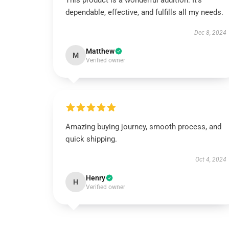
This product is a wonderful addition. It’s
dependable, effective, and fulfills all my needs.
Dec 8, 2024
Matthew
M
Verified owner
Amazing buying journey, smooth process, and
quick shipping.
Oct 4, 2024
Henry
H
Verified owner