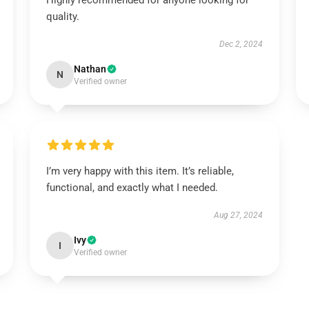
Highly recommended for anyone looking for
quality.
Dec 2, 2024
Nathan
N
Verified owner
I’m very happy with this item. It’s reliable,
functional, and exactly what I needed.
Aug 27, 2024
Ivy
I
Verified owner