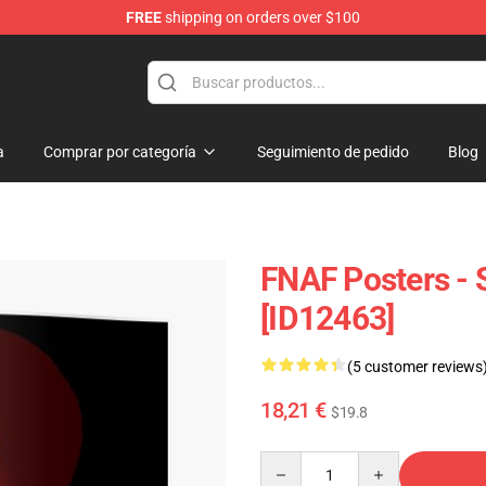
FREE
shipping on orders over $100
p
a
Comprar por categoría
Seguimiento de pedido
Blog
FNAF Posters - 
[ID12463]
(5 customer reviews
18,21 €
$19.8
Quantity