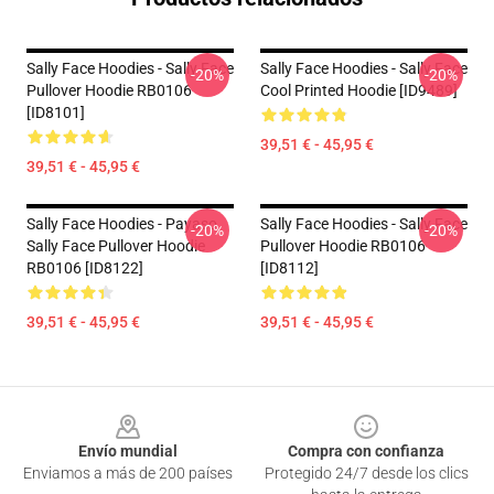
Sally Face Hoodies - Sally Face
Sally Face Hoodies - Sally Face
-20%
-20%
Pullover Hoodie RB0106
Cool Printed Hoodie [ID9489]
[ID8101]
39,51 € - 45,95 €
39,51 € - 45,95 €
Sally Face Hoodies - Payaso
Sally Face Hoodies - Sally Face
-20%
-20%
Sally Face Pullover Hoodie
Pullover Hoodie RB0106
RB0106 [ID8122]
[ID8112]
39,51 € - 45,95 €
39,51 € - 45,95 €
Footer
Envío mundial
Compra con confianza
Enviamos a más de 200 países
Protegido 24/7 desde los clics