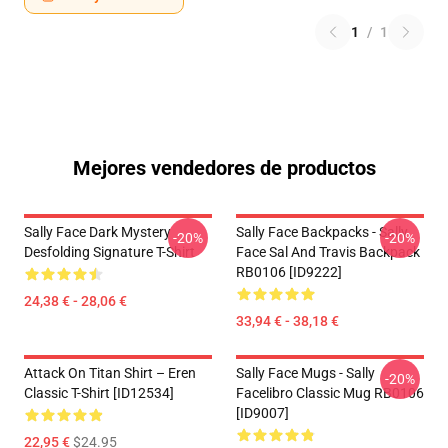
1
/
1
Mejores vendedores de productos
Sally Face Dark Mystery
Sally Face Backpacks - Sally
-20%
-20%
Desfolding Signature T-Shirt
Face Sal And Travis Backpack
RB0106 [ID9222]
24,38 € - 28,06 €
33,94 € - 38,18 €
Attack On Titan Shirt – Eren
Sally Face Mugs - Sally
-20%
Classic T-Shirt [ID12534]
Facelibro Classic Mug RB0106
[ID9007]
22,95 €
$24.95