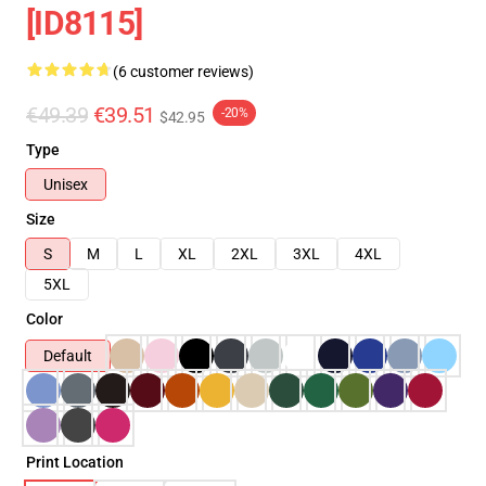
[ID8115]
(6 customer reviews)
€49.39
€39.51
-20%
$42.95
Type
Unisex
Size
S
M
L
XL
2XL
3XL
4XL
5XL
Color
Default
Print Location