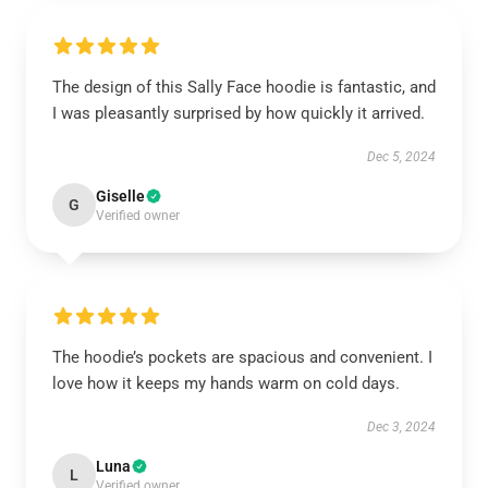
The design of this Sally Face hoodie is fantastic, and
I was pleasantly surprised by how quickly it arrived.
Dec 5, 2024
Giselle
G
Verified owner
The hoodie’s pockets are spacious and convenient. I
love how it keeps my hands warm on cold days.
Dec 3, 2024
Luna
L
Verified owner