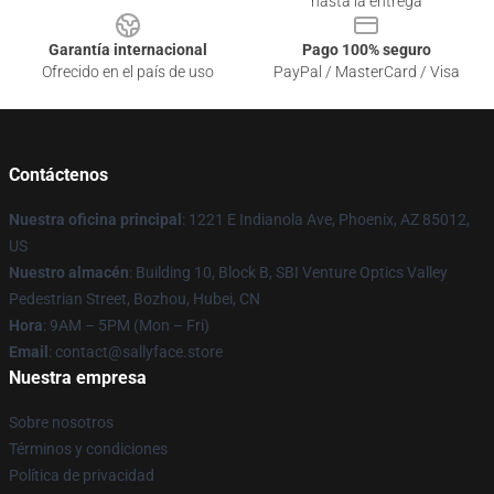
hasta la entrega
Garantía internacional
Pago 100% seguro
Ofrecido en el país de uso
PayPal / MasterCard / Visa
Contáctenos
Nuestra oficina principal
: 1221 E Indianola Ave, Phoenix, AZ 85012,
US
Nuestro almacén
: Building 10, Block B, SBI Venture Optics Valley
Pedestrian Street, Bozhou, Hubei, CN
Hora
: 9AM – 5PM (Mon – Fri)
Email
: contact@sallyface.store
Nuestra empresa
Sobre nosotros
Términos y condiciones
Política de privacidad