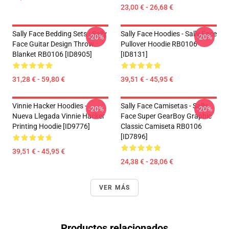
23,00 € - 26,68 €
Sally Face Bedding Sets - Sally
Sally Face Hoodies - Sally Face
-20%
-20%
Face Guitar Design Throw
Pullover Hoodie RB0106
Blanket RB0106 [ID8905]
[ID8131]
31,28 € - 59,80 €
39,51 € - 45,95 €
Vinnie Hacker Hoodies -
Sally Face Camisetas - Sally
-20%
-20%
Nueva Llegada Vinnie Hacker
Face Super GearBoy Graphic
Printing Hoodie [ID9776]
Classic Camiseta RB0106
[ID7896]
39,51 € - 45,95 €
24,38 € - 28,06 €
VER MÁS
Productos relacionados