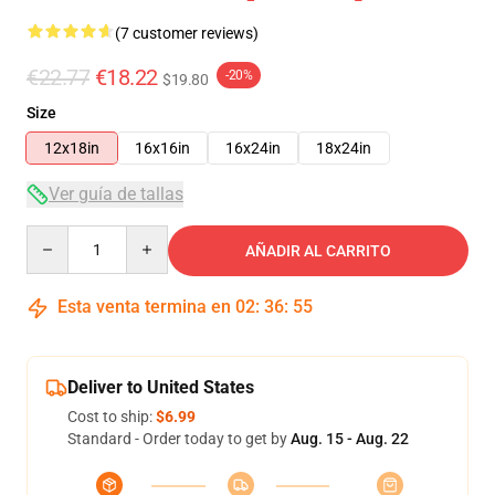
(7 customer reviews)
€22.77
€18.22
-20%
$19.80
Size
12x18in
16x16in
16x24in
18x24in
Ver guía de tallas
Quantity
AÑADIR AL CARRITO
Esta venta termina en
02
:
36
:
54
Deliver to United States
Cost to ship:
$6.99
Standard - Order today to get by
Aug. 15 - Aug. 22