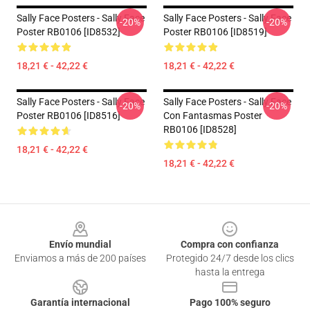
Sally Face Posters - Sally Face
Sally Face Posters - Sally Face
-20%
-20%
Poster RB0106 [ID8532]
Poster RB0106 [ID8519]
18,21 € - 42,22 €
18,21 € - 42,22 €
Sally Face Posters - Sally Face
Sally Face Posters - Sally Face
-20%
-20%
Poster RB0106 [ID8516]
Con Fantasmas Poster
RB0106 [ID8528]
18,21 € - 42,22 €
18,21 € - 42,22 €
Footer
Envío mundial
Compra con confianza
Enviamos a más de 200 países
Protegido 24/7 desde los clics
hasta la entrega
Garantía internacional
Pago 100% seguro