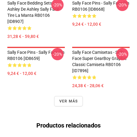
Sally Face Bedding Sets -
Sally Face Pins - Sally Face Pin
-20%
-20%
Ashley De Ashley Sally Face
RB0106 [ID8668]
Tire La Manta RB0106
[ID8907]
9,24 € - 12,00 €
31,28 € - 59,80 €
Sally Face Pins - Sally Face Pin
Sally Face Camisetas - Sally
-20%
-20%
RB0106 [ID8659]
Face Super GearBoy Graphic
Classic Camiseta RB0106
[ID7896]
9,24 € - 12,00 €
24,38 € - 28,06 €
VER MÁS
Productos relacionados