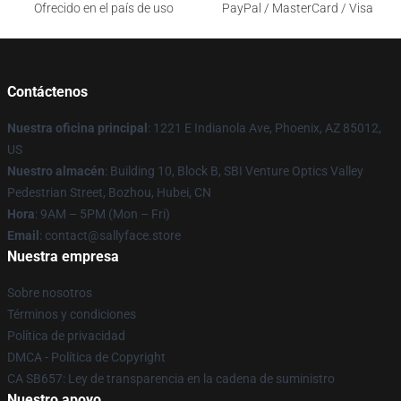
Ofrecido en el país de uso
PayPal / MasterCard / Visa
Contáctenos
Nuestra oficina principal
: 1221 E Indianola Ave, Phoenix, AZ 85012,
US
Nuestro almacén
: Building 10, Block B, SBI Venture Optics Valley
Pedestrian Street, Bozhou, Hubei, CN
Hora
: 9AM – 5PM (Mon – Fri)
Email
: contact@sallyface.store
Nuestra empresa
Sobre nosotros
Términos y condiciones
Política de privacidad
DMCA - Política de Copyright
CA SB657: Ley de transparencia en la cadena de suministro
Nuestro apoyo