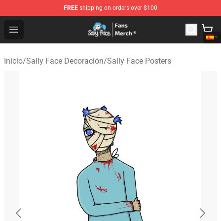
FREE
shipping on orders over $100
Sally Face Store - Official Sally Face Merchandise Shop
Open menu
Inicio
/
Sally Face Decoración
/
Sally Face Posters