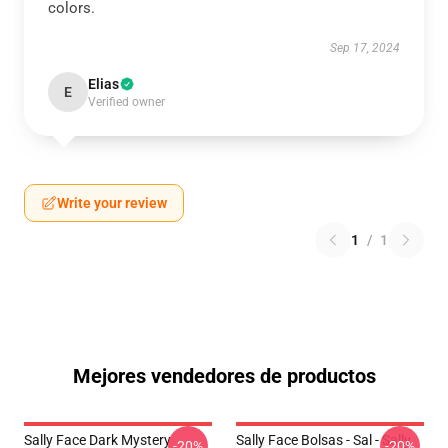
colors.
Sep 17, 2024
Elias
E
Verified owner
Write your review
1
/
1
Mejores vendedores de productos
Sally Face Dark Mystery
Sally Face Bolsas - Sal - Sally
-20%
-20%