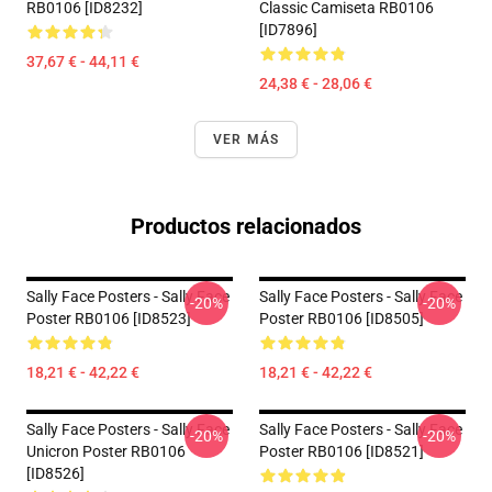
RB0106 [ID8232]
Classic Camiseta RB0106
[ID7896]
37,67 € - 44,11 €
24,38 € - 28,06 €
VER MÁS
Productos relacionados
Sally Face Posters - Sally Face
Sally Face Posters - Sally Face
-20%
-20%
Poster RB0106 [ID8523]
Poster RB0106 [ID8505]
18,21 € - 42,22 €
18,21 € - 42,22 €
Sally Face Posters - Sally Face
Sally Face Posters - Sally Face
-20%
-20%
Unicron Poster RB0106
Poster RB0106 [ID8521]
[ID8526]