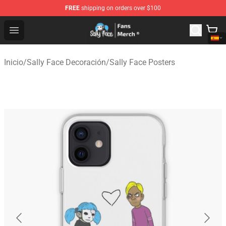
FREE
shipping on orders over $100
Sally Face Store - Official Sally Face Merchandise Shop
Open menu
Inicio
/
Sally Face Decoración
/
Sally Face Posters