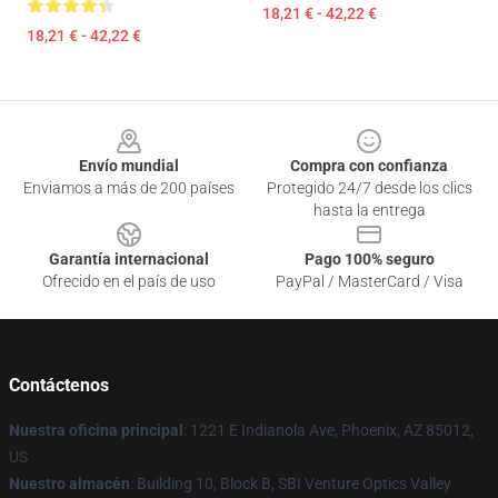
18,21 € - 42,22 €
18,21 € - 42,22 €
Footer
Envío mundial
Compra con confianza
Enviamos a más de 200 países
Protegido 24/7 desde los clics
hasta la entrega
Garantía internacional
Pago 100% seguro
Ofrecido en el país de uso
PayPal / MasterCard / Visa
Contáctenos
Nuestra oficina principal
: 1221 E Indianola Ave, Phoenix, AZ 85012,
US
Nuestro almacén
: Building 10, Block B, SBI Venture Optics Valley