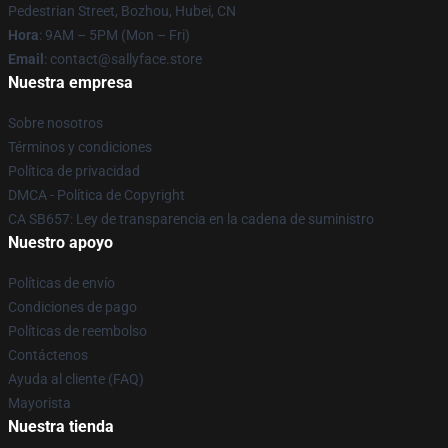
Pedestrian Street, Bozhou, Hubei, CN
Hora
: 9AM – 5PM (Mon – Fri)
Email
: contact@sallyface.store
Nuestra empresa
Sobre nosotros
Términos y condiciones
Política de privacidad
DMCA - Política de Copyright
CA SB657: Ley de transparencia en la cadena de suministro
Nuestro apoyo
Políticas de envío
Condiciones de pago
Políticas de reembolso
Contáctenos
Ayuda al cliente (FAQ)
Mayorista
Nuestra tienda