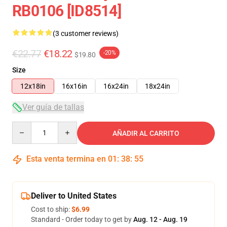
RB0106 [ID8514]
(3 customer reviews)
€22.77
€18.22
-20%
$19.80
Size
12x18in
16x16in
16x24in
18x24in
Ver guía de tallas
Quantity
AÑADIR AL CARRITO
Esta venta termina en
01
:
38
:
54
Deliver to United States
Cost to ship:
$6.99
Standard - Order today to get by
Aug. 12 - Aug. 19