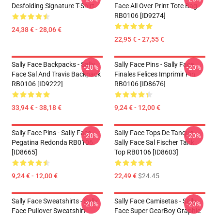
Desfolding Signature T-Shirt
Face All Over Print Tote Bag
RB0106 [ID9274]
24,38 € - 28,06 €
22,95 € - 27,55 €
Sally Face Backpacks - Sally
Sally Face Pins - Sally Face
-20%
-20%
Face Sal And Travis Backpack
Finales Felices Imprimir Pin
RB0106 [ID9222]
RB0106 [ID8676]
33,94 € - 38,18 €
9,24 € - 12,00 €
Sally Face Pins - Sally Face
Sally Face Tops De Tanque -
-20%
-20%
Pegatina Redonda RB0106
Sally Face Sal Fischer Tank
[ID8665]
Top RB0106 [ID8603]
9,24 € - 12,00 €
22,49 €
$24.45
Sally Face Sweatshirts - Sally
Sally Face Camisetas - Sally
-20%
-20%
Face Pullover Sweatshirt
Face Super GearBoy Graphic