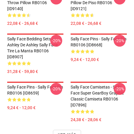
Throw Pillow RB0106
Pillow De Piso RB0106
[ID9140]
[ID9121]
22,08 € - 26,68 €
22,08 € - 26,68 €
Sally Face Bedding Sets -
Sally Face Pins - Sally Face Pin
-20%
-20%
Ashley De Ashley Sally Face
RB0106 [ID8668]
Tire La Manta RB0106
[ID8907]
9,24 € - 12,00 €
31,28 € - 59,80 €
Sally Face Pins - Sally Face Pin
Sally Face Camisetas - Sally
-20%
-20%
RB0106 [ID8659]
Face Super GearBoy Graphic
Classic Camiseta RB0106
[ID7896]
9,24 € - 12,00 €
24,38 € - 28,06 €