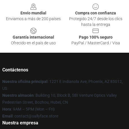
Envío mundial
Compra con confianza
Enviamos a más de 200 países
Protegido 24/7 desde los clics
hasta la entrega
Garantía internacional
Pago 100% seguro
Ofrecido en el país de uso
PayPal / MasterCard / Visa
Contáctenos
Nuestra oficina principal
: 1221 E Indianola Ave, Phoenix, AZ 85012,
US
Nuestro almacén
: Building 10, Block B, SBI Venture Optics Valley
Pedestrian Street, Bozhou, Hubei, CN
Hora
: 9AM – 5PM (Mon – Fri)
Email
: contact@sallyface.store
Nuestra empresa