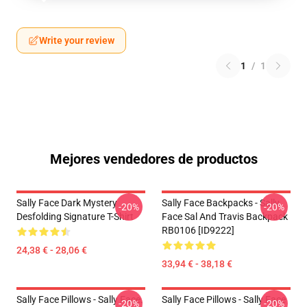
Write your review
1
/
1
Mejores vendedores de productos
Sally Face Dark Mystery
Sally Face Backpacks - Sally
-20%
-20%
Desfolding Signature T-Shirt
Face Sal And Travis Backpack
RB0106 [ID9222]
24,38 € - 28,06 €
33,94 € - 38,18 €
Sally Face Pillows - Sally Face.
Sally Face Pillows - Sally Face
-20%
-20%