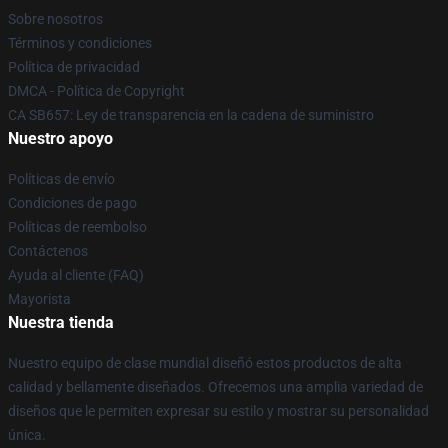
Sobre nosotros
Términos y condiciones
Política de privacidad
DMCA - Política de Copyright
CA SB657: Ley de transparencia en la cadena de suministro
Nuestro apoyo
Políticas de envío
Condiciones de pago
Políticas de reembolso
Contáctenos
Ayuda al cliente (FAQ)
Mayorista
Nuestra tienda
Nuestro equipo de clase mundial diseñó estos productos de alta
calidad y bellamente diseñados. Ofrecemos una amplia variedad de
diseños que le permiten expresar su estilo y mostrar su personalidad
única.