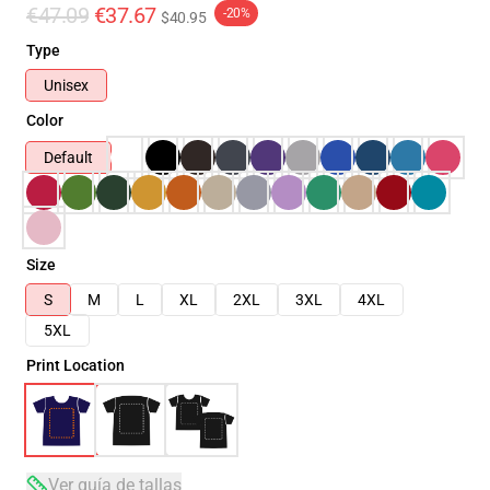
€47.09
€37.67
-20%
$40.95
Type
Unisex
Color
Default
Size
S
M
L
XL
2XL
3XL
4XL
5XL
Print Location
Ver guía de tallas