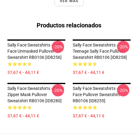
VER MÁS
Productos relacionados
Sally Face Sweatshirts - Sally
Sally Face Sweatshirts -
-20%
-20%
Face Unmasked Pullover
Teenage Sally Face Pullover
Sweatshirt RB0106 [ID8256]
Sweatshirt RB0106 [ID8258]
37,67 € - 44,11 €
37,67 € - 44,11 €
Sally Face Sweatshirts - Black
Sally Face Sweatshirts - Sally
-20%
-20%
Zipper Mask Pullover
Face Pullover Sweatshirt
Sweatshirt RB0106 [ID8280]
RB0106 [ID8255]
37,67 € - 44,11 €
37,67 € - 44,11 €
Footer