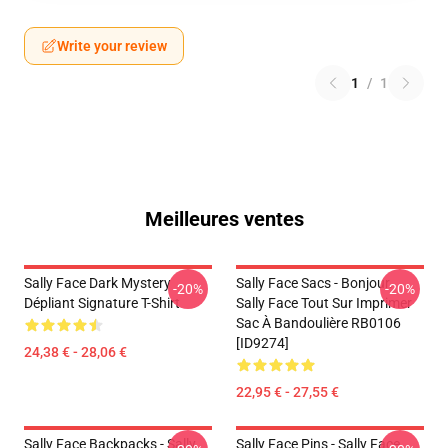
Write your review
1
/
1
Meilleures ventes
Sally Face Dark Mystery
Sally Face Sacs - Bonjour.
-20%
-20%
Dépliant Signature T-Shirt
Sally Face Tout Sur Imprimer
Sac À Bandoulière RB0106
[ID9274]
24,38 € - 28,06 €
22,95 € - 27,55 €
Sally Face Backpacks - Sally
Sally Face Pins - Sally Face