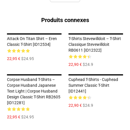
Produits connexes
Attack On Titan Shirt – Eren
T-Shirts Stevewilldoit – T-Shirt
Classic T-Shirt [ID12534]
Classique Stevewilldoit
RB0611 [ID12322]
22,95 €
$24.95
22,90 €
$24.9
Corpse Husband T-Shirts –
Cuphead T-Shirts - Cuphead
Corpse Husband Japanese
Summer Classic T-Shirt
Text Light | Corpse Husband
[ID12441]
Design Classic T-Shirt RB2605
[ID12281]
22,90 €
$24.9
22,95 €
$24.95