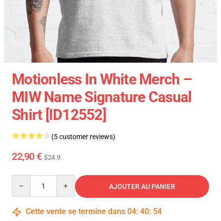
Motionless In White Merch –
MIW Name Signature Casual
Shirt [ID12552]
(5 customer reviews)
22,90 €
$24.9
Quantity
AJOUTER AU PANIER
Cette vente se termine dans
04
:
40
:
53