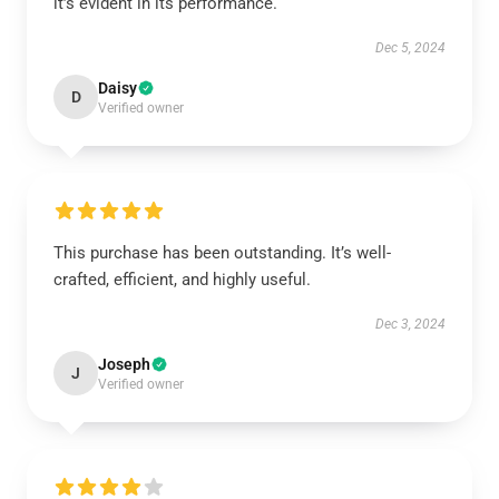
it’s evident in its performance.
Dec 5, 2024
Daisy
D
Verified owner
This purchase has been outstanding. It’s well-
crafted, efficient, and highly useful.
Dec 3, 2024
Joseph
J
Verified owner