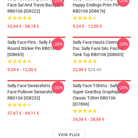
-20%
-20%
Face Sal And Travis Backpack
Happy Endings Print Pin
RB0106 [ID9222]
RB0106 [ID8676]
33,94 € - 38,18 €
9,24 € - 12,00 €
Sally Face Pins - Sally Face
Sally Face Hauts-Citernes -
-20%
-20%
Round Sticker Pin RB0106
Oui. Sally Face SAL Fischer
[ID8665]
Tank Top RB0106 [ID8603]
9,24 € - 12,00 €
22,49 €
$24.45
Sally Face Sweatshirts - Sally
Sally Face T-Shirts - Sally Face
-20%
-20%
Face Pullover Sweatshirt
Super GearBoy Graphique
RB0106 [ID8232]
Classic T-Shirt RB0106
[ID7896]
37,67 € - 44,11 €
24,38 € - 28,06 €
VOIR PLUS