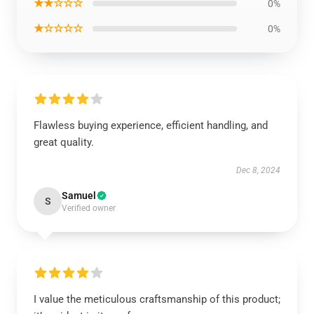
★★☆☆☆
0%
★☆☆☆☆
0%
Flawless buying experience, efficient handling, and
great quality.
Dec 8, 2024
Samuel
S
Verified owner
I value the meticulous craftsmanship of this product;