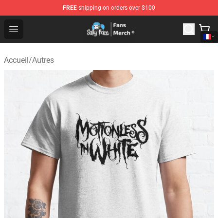
FREE
shipping on orders over $100
Sally Face Store - Official Sally Face Merchandise Shop
Open menu
Accueil
/
Autres