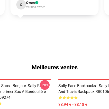
Owen
O
Verified owner
Meilleures ventes
-20%
 Sacs - Bonjour. Sally Face
Sally Face Backpacks - Sally
Imprimer Sac À Bandoulière
And Travis Backpack RB0106
D9274]
33,94 € - 38,18 €