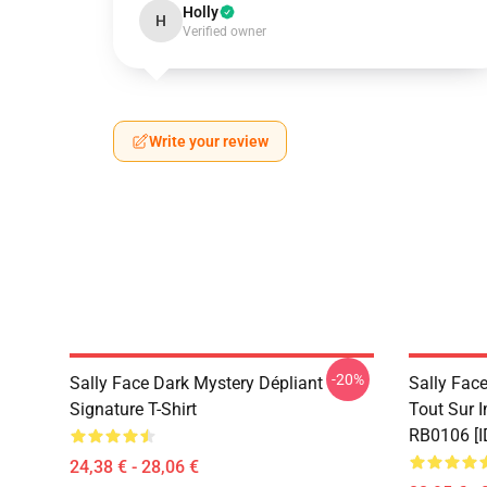
Holly
H
Verified owner
Write your review
-20%
Sally Face Dark Mystery Dépliant
Sally Face
Signature T-Shirt
Tout Sur 
RB0106 [I
24,38 € - 28,06 €