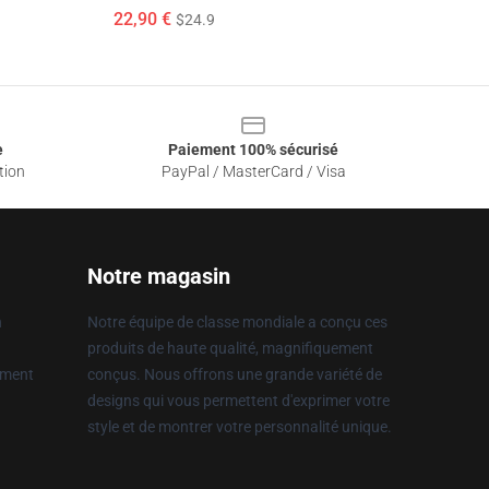
22,90 €
$24.9
e
Paiement 100% sécurisé
tion
PayPal / MasterCard / Visa
Notre magasin
n
Notre équipe de classe mondiale a conçu ces
produits de haute qualité, magnifiquement
ement
conçus. Nous offrons une grande variété de
designs qui vous permettent d'exprimer votre
style et de montrer votre personnalité unique.