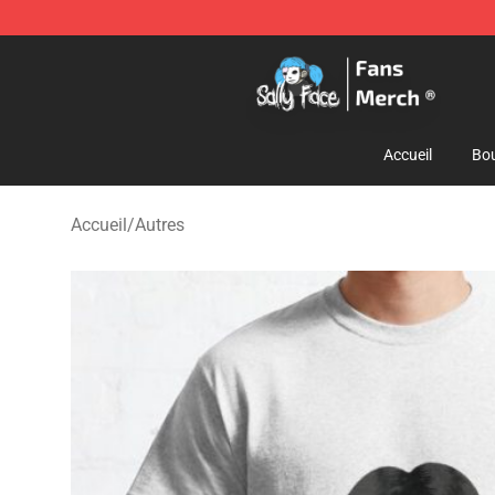
Sally Face Store - Official Sally Face Merchandise Sho
Accueil
Bou
Accueil
/
Autres