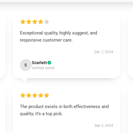
Exceptional quality, highly suggest, and
responsive customer care.
Dec 7, 2024
Scarlett
S
Verified owner
The product excels in both effectiveness and
quality; it’s a top pick.
Sep 5, 2024