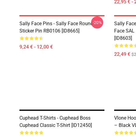
22,95 € - 
-20%
Sally Face Pins - Sally Face Round
Sally Face
Sticker Pin RB0106 [ID8665]
Face SAL 
[ID8603]
9,24 € - 12,00 €
22,49 €
$2
Cuphead T-Shirts - Cuphead Boss
Vlone Hoo
Cuphead Classic T-Shirt [ID12450]
– Black V