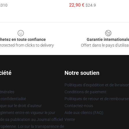
22,90 €
$310
$24.9
hetez en toute confiance
Garantie international
otected from clicks to delivery
Offert dans le pays d'utilisa
ciété
Notre soutien
Politiques d'expédition et de livraiso
énérales
Conditions de paiement
 confidentialité
Politiques de retour et de rembours
que sur le droit d'auteur
Contactez-nous
glement entre en vigueur le jour
Aide aux clients (FAQ)
 de sa publication au Journal officiel
Vente
uropéenne. Loi sur la transparence de