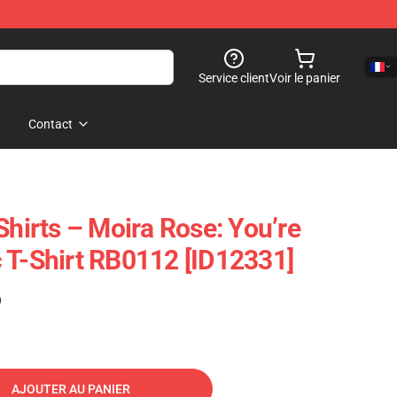
Service client
Voir le panier
Contact
Shirts – Moira Rose: You’re
 T-Shirt RB0112 [ID12331]
)
AJOUTER AU PANIER