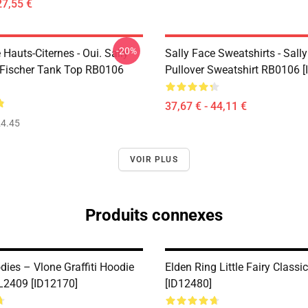
27,55 €
-20%
 Hauts-Citernes - Oui. Sally
Sally Face Sweatshirts - Sall
Fischer Tank Top RB0106
Pullover Sweatshirt RB0106 [
37,67 € - 44,11 €
4.45
VOIR PLUS
Produits connexes
dies – Vlone Graffiti Hoodie
Elden Ring Little Fairy Classic
L2409 [ID12170]
[ID12480]