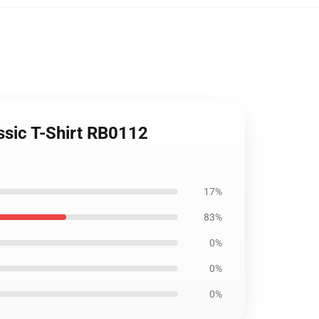
ssic T-Shirt RB0112
17%
83%
0%
0%
0%