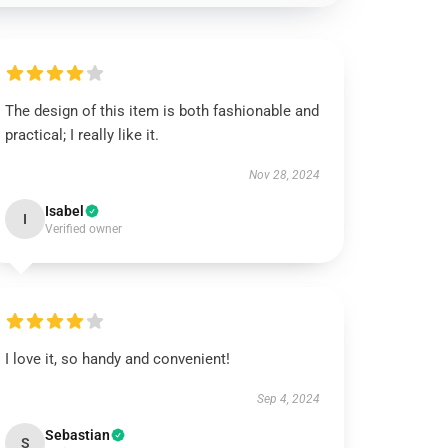
The design of this item is both fashionable and
practical; I really like it.
Nov 28, 2024
Isabel
I
Verified owner
I love it, so handy and convenient!
Sep 4, 2024
Sebastian
S