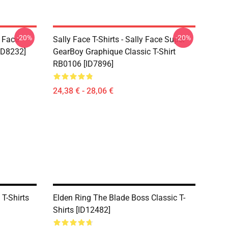
-20%
-20%
y Face
Sally Face T-Shirts - Sally Face Super
ID8232]
GearBoy Graphique Classic T-Shirt
RB0106 [ID7896]
24,38 € - 28,06 €
 T-Shirts
Elden Ring The Blade Boss Classic T-
Shirts [ID12482]