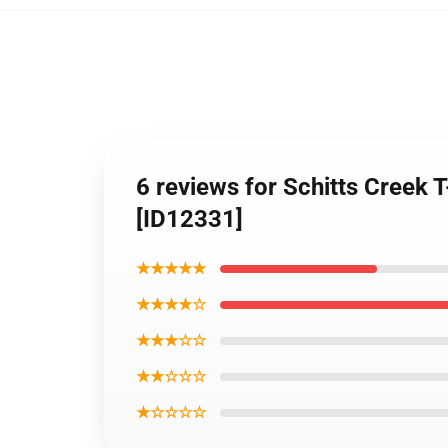
6 reviews for Schitts Creek 
[ID12331]
★★★★★
★★★★☆
★★★☆☆
★★☆☆☆
★☆☆☆☆