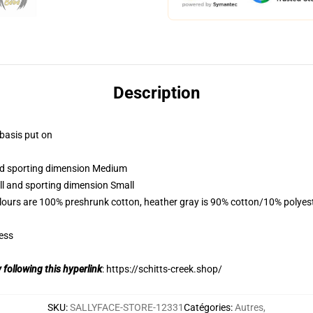
Description
 basis put on
and sporting dimension Medium
ll and sporting dimension Small
lours are 100% preshrunk cotton, heather gray is 90% cotton/10% polyes
ess
 following this hyperlink
:
https://schitts-creek.shop/
SKU
:
SALLYFACE-STORE-12331
Catégories
:
Autres
,