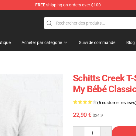
FREE
shipping on orders over $100
p
tique
Acheter par catégorie
Suivi de commande
Blog
Schitts Creek T-
My Bébé Classic
(6 customer reviews
22,90 €
$24.9
Quantity