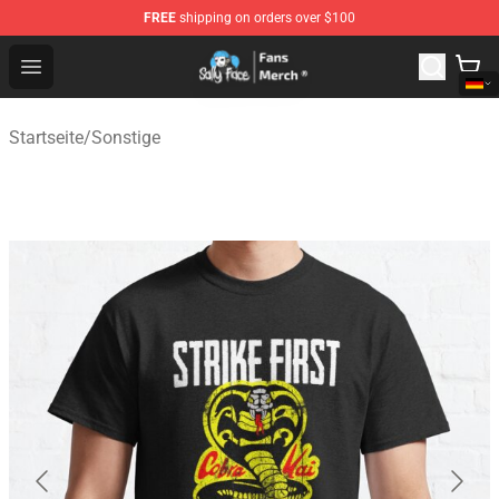
FREE
shipping on orders over $100
Sally Face Store - Official Sally Face Merchandise Shop
Open menu
Startseite
/
Sonstige