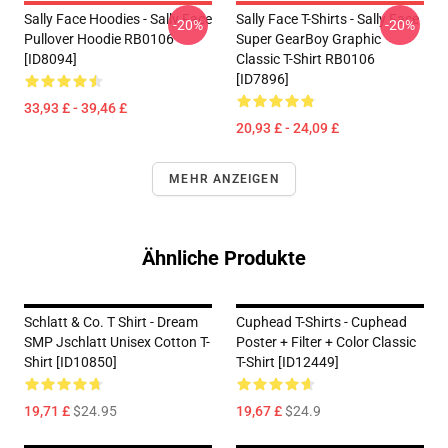
Sally Face Hoodies - Sally Face
Sally Face T-Shirts - Sally Face
-20%
-20%
Pullover Hoodie RB0106
Super GearBoy Graphic
[ID8094]
Classic T-Shirt RB0106
[ID7896]
33,93 £ - 39,46 £
20,93 £ - 24,09 £
MEHR ANZEIGEN
Ähnliche Produkte
Schlatt & Co. T Shirt - Dream
Cuphead T-Shirts - Cuphead
SMP Jschlatt Unisex Cotton T-
Poster + Filter + Color Classic
Shirt [ID10850]
T-Shirt [ID12449]
19,71 £
$24.95
19,67 £
$24.9