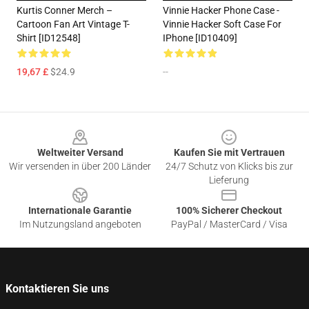
Kurtis Conner Merch –
Vinnie Hacker Phone Case -
Cartoon Fan Art Vintage T-
Vinnie Hacker Soft Case For
Shirt [ID12548]
IPhone [ID10409]
19,67 £
$24.9
--
Footer
Weltweiter Versand
Kaufen Sie mit Vertrauen
Wir versenden in über 200 Länder
24/7 Schutz von Klicks bis zur
Lieferung
Internationale Garantie
100% Sicherer Checkout
Im Nutzungsland angeboten
PayPal / MasterCard / Visa
Kontaktieren Sie uns