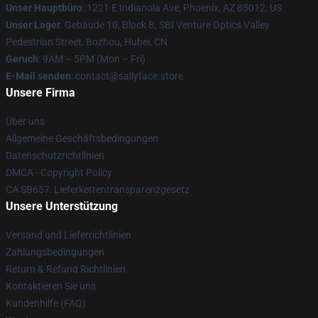
Unser Hauptbüro
: 1221 E Indianola Ave, Phoenix, AZ 85012, US
Unser Lager
: Gebäude 10, Block B, SBI Venture Optics Valley
Pedestrian Street, Bozhou, Hubei, CN
Geruch
: 9AM – 5PM (Mon – Fri)
E-Mail senden
: contact@sallyface.store
Unsere Firma
Über uns
Allgemeine Geschäftsbedingungen
Datenschutzrichtlinien
DMCA - Copyright Policy
CA SB657: Lieferkettentransparenzgesetz
Unsere Unterstützung
Versand und Lieferrichtlinien
Zahlungsbedingungen
Return & Refund Richtlinien
Kontaktieren Sie uns
Kundenhilfe (FAQ)