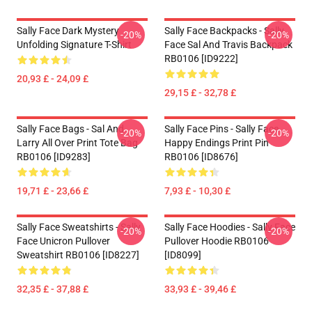
Sally Face Dark Mystery
Sally Face Backpacks - Sally
-20%
-20%
Unfolding Signature T-Shirt
Face Sal And Travis Backpack
RB0106 [ID9222]
20,93 £ - 24,09 £
29,15 £ - 32,78 £
Sally Face Bags - Sal And
Sally Face Pins - Sally Face
-20%
-20%
Larry All Over Print Tote Bag
Happy Endings Print Pin
RB0106 [ID9283]
RB0106 [ID8676]
19,71 £ - 23,66 £
7,93 £ - 10,30 £
Sally Face Sweatshirts - Sally
Sally Face Hoodies - Sally Face
-20%
-20%
Face Unicron Pullover
Pullover Hoodie RB0106
Sweatshirt RB0106 [ID8227]
[ID8099]
32,35 £ - 37,88 £
33,93 £ - 39,46 £