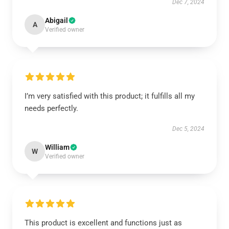
Dec 7, 2024
Abigail
A
Verified owner
I’m very satisfied with this product; it fulfills all my
needs perfectly.
Dec 5, 2024
William
W
Verified owner
This product is excellent and functions just as