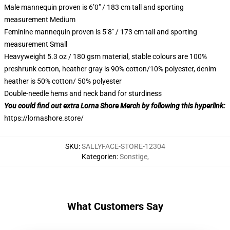
Male mannequin proven is 6’0″ / 183 cm tall and sporting
measurement Medium
Feminine mannequin proven is 5’8″ / 173 cm tall and sporting
measurement Small
Heavyweight 5.3 oz / 180 gsm material, stable colours are 100%
preshrunk cotton, heather gray is 90% cotton/10% polyester, denim
heather is 50% cotton/ 50% polyester
Double-needle hems and neck band for sturdiness
You could find out extra Lorna Shore Merch by following this hyperlink:
https://lornashore.store/
SKU
:
SALLYFACE-STORE-12304
Kategorien
:
Sonstige
,
What Customers Say