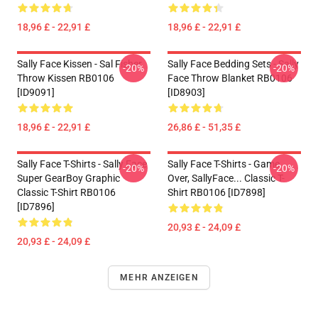
18,96 £ - 22,91 £
18,96 £ - 22,91 £
Sally Face Kissen - Sal Fisher
Sally Face Bedding Sets - Sally
-20%
-20%
Throw Kissen RB0106
Face Throw Blanket RB0106
[ID9091]
[ID8903]
18,96 £ - 22,91 £
26,86 £ - 51,35 £
Sally Face T-Shirts - Sally Face
Sally Face T-Shirts - Game
-20%
-20%
Super GearBoy Graphic
Over, SallyFace... Classic T-
Classic T-Shirt RB0106
Shirt RB0106 [ID7898]
[ID7896]
20,93 £ - 24,09 £
20,93 £ - 24,09 £
MEHR ANZEIGEN