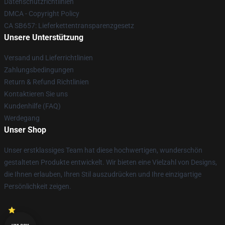
Datenschutzrichtlinien
DMCA - Copyright Policy
CA SB657: Lieferkettentransparenzgesetz
Unsere Unterstützung
Versand und Lieferrichtlinien
Zahlungsbedingungen
Return & Refund Richtlinien
Kontaktieren Sie uns
Kundenhilfe (FAQ)
Werdegang
Unser Shop
Unser erstklassiges Team hat diese hochwertigen, wunderschön
gestalteten Produkte entwickelt. Wir bieten eine Vielzahl von Designs,
die Ihnen erlauben, Ihren Stil auszudrücken und Ihre einzigartige
Persönlichkeit zeigen.