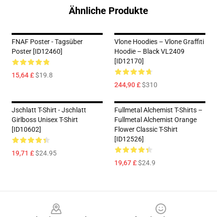
Ähnliche Produkte
FNAF Poster - Tagsüber
Vlone Hoodies – Vlone Graffiti
Poster [ID12460]
Hoodie – Black VL2409
[ID12170]
15,64 £
$19.8
244,90 £
$310
Jschlatt T-Shirt - Jschlatt
Fullmetal Alchemist T-Shirts –
Girlboss Unisex T-Shirt
Fullmetal Alchemist Orange
[ID10602]
Flower Classic T-Shirt
[ID12526]
19,71 £
$24.95
19,67 £
$24.9
Footer