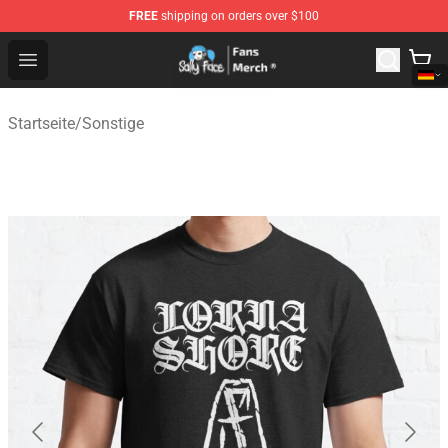
FREE
shipping on orders over $100
Sally Face Store - Official Sally Face Merchandise Shop
Open menu
Startseite
/
Sonstige