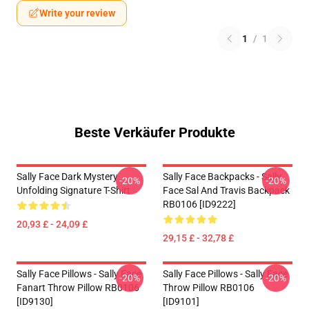
Write your review
1
/
1
Beste Verkäufer Produkte
Sally Face Dark Mystery
Sally Face Backpacks - Sally
-20%
-20%
Unfolding Signature T-Shirt
Face Sal And Travis Backpack
RB0106 [ID9222]
20,93 £ - 24,09 £
29,15 £ - 32,78 £
Sally Face Pillows - Sally Face
Sally Face Pillows - Sally Face
-20%
-20%
Fanart Throw Pillow RB0106
Throw Pillow RB0106
[ID9130]
[ID9101]