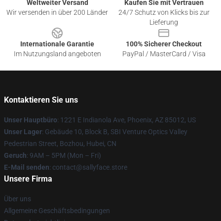
Weltweiter Versand
Kaufen Sie mit Vertrauen
Wir versenden in über 200 Länder
24/7 Schutz von Klicks bis zur
Lieferung
Internationale Garantie
100% Sicherer Checkout
Im Nutzungsland angeboten
PayPal / MasterCard / Visa
Kontaktieren Sie uns
Unser Hauptbüro
: 1221 E Indianola Ave, Phoenix, AZ 85012, US
Unser Lager
: Gebäude 10, Block B, SBI Venture Optics Valley
Pedestrian Street, Bozhou, Hubei, CN
Geruch
: 9AM – 5PM (Mon – Fri)
E-Mail senden
: contact@sallyface.store
Unsere Firma
Über uns
Allgemeine Geschäftsbedingungen