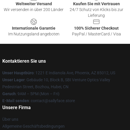
Weltweiter Versand
Kaufen Sie mit Vertrauen
Wir versenden in über 200 Länder
24/7 Schutz von Klicks bis zur
Lieferung
Internationale Garantie
100% Sicherer Checkout
Im Nutzungsland angeboten
PayPal / MasterCard / Visa
Kontaktieren Sie uns
Unser Hauptbüro
: 1221 E Indianola Ave, Phoenix, AZ 85012, US
Unser Lager
: Gebäude 10, Block B, SBI Venture Optics Valley
Pedestrian Street, Bozhou, Hubei, CN
Geruch
: 9AM – 5PM (Mon – Fri)
E-Mail senden
: contact@sallyface.store
Unsere Firma
Über uns
Allgemeine Geschäftsbedingungen