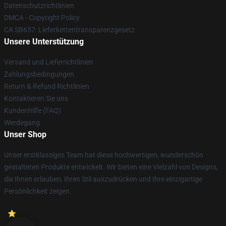
Datenschutzrichtlinien
DMCA - Copyright Policy
CA SB657: Lieferkettentransparenzgesetz
Unsere Unterstützung
Versand und Lieferrichtlinien
Zahlungsbedingungen
Return & Refund Richtlinien
Kontaktieren Sie uns
Kundenhilfe (FAQ)
Werdegang
Unser Shop
Unser erstklassiges Team hat diese hochwertigen, wunderschön
gestalteten Produkte entwickelt. Wir bieten eine Vielzahl von Designs,
die Ihnen erlauben, Ihren Stil auszudrücken und Ihre einzigartige
Persönlichkeit zeigen.