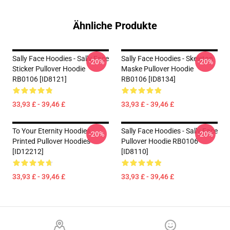
Ähnliche Produkte
Sally Face Hoodies - Sally Face
Sally Face Hoodies - Skeleton
-20%
-20%
Sticker Pullover Hoodie
Maske Pullover Hoodie
RB0106 [ID8121]
RB0106 [ID8134]
33,93 £ - 39,46 £
33,93 £ - 39,46 £
To Your Eternity Hoodies -
Sally Face Hoodies - Sally Face
-20%
-20%
Printed Pullover Hoodies
Pullover Hoodie RB0106
[ID12212]
[ID8110]
33,93 £ - 39,46 £
33,93 £ - 39,46 £
Footer