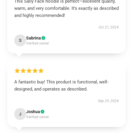
This Sally Face hoodie is perfect—excellent quality,
warm, and very comfortable. It’s exactly as described
and highly recommended!
Oct 21, 2024
Sabrina
S
Verified owner
A fantastic buy! This product is functional, well-
designed, and operates as described.
Sep 29, 2024
Joshua
J
Verified owner