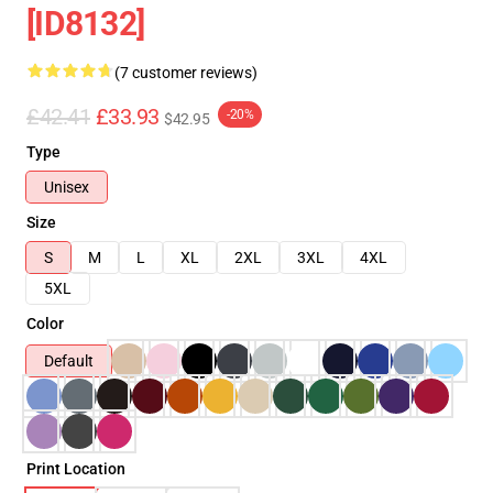
[ID8132]
(7 customer reviews)
£42.41
£33.93
-20%
$42.95
Type
Unisex
Size
S
M
L
XL
2XL
3XL
4XL
5XL
Color
Default
Print Location