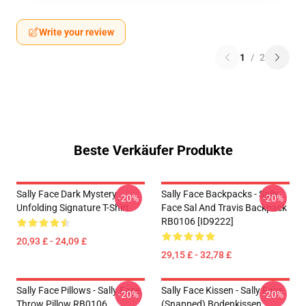
Write your review
1
/
2
Beste Verkäufer Produkte
Sally Face Dark Mystery
Sally Face Backpacks - Sally
-20%
-20%
Unfolding Signature T-Shirt
Face Sal And Travis Backpack
RB0106 [ID9222]
20,93 £ - 24,09 £
29,15 £ - 32,78 £
Sally Face Pillows - Sally Face.
Sally Face Kissen - Sally Face
-20%
-20%
Throw Pillow RB0106
(Snapped) Bodenkissen