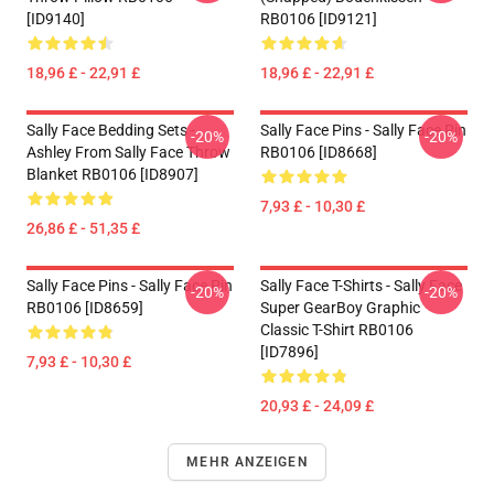
[ID9140]
RB0106 [ID9121]
18,96 £ - 22,91 £
18,96 £ - 22,91 £
Sally Face Bedding Sets -
Sally Face Pins - Sally Face Pin
-20%
-20%
Ashley From Sally Face Throw
RB0106 [ID8668]
Blanket RB0106 [ID8907]
7,93 £ - 10,30 £
26,86 £ - 51,35 £
Sally Face Pins - Sally Face Pin
Sally Face T-Shirts - Sally Face
-20%
-20%
RB0106 [ID8659]
Super GearBoy Graphic
Classic T-Shirt RB0106
[ID7896]
7,93 £ - 10,30 £
20,93 £ - 24,09 £
MEHR ANZEIGEN