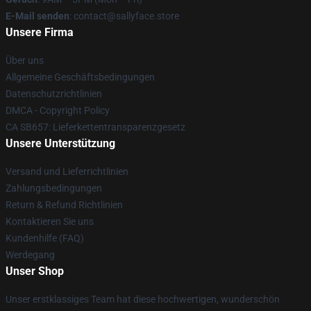
E-Mail senden
: contact@sallyface.store
Unsere Firma
Über uns
Allgemeine Geschäftsbedingungen
Datenschutzrichtlinien
DMCA - Copyright Policy
CA SB657: Lieferkettentransparenzgesetz
Unsere Unterstützung
Versand und Lieferrichtlinien
Zahlungsbedingungen
Return & Refund Richtlinien
Kontaktieren Sie uns
Kundenhilfe (FAQ)
Werdegang
Unser Shop
Unser erstklassiges Team hat diese hochwertigen, wunderschön