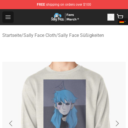
FREE
shipping on orders over $100
Sally Face Store - Official Sally Face Merchandise Shop
Open menu
Startseite
/
Sally Face Cloth
/
Sally Face Süßigkeiten