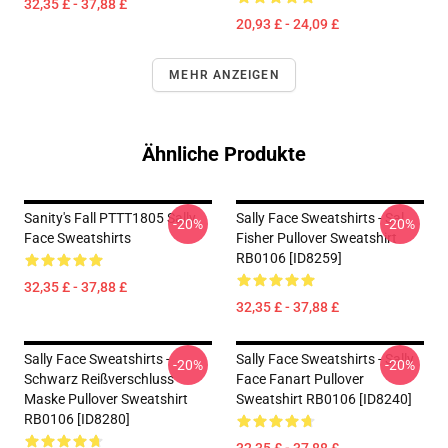
32,35 £ - 37,88 £
20,93 £ - 24,09 £
MEHR ANZEIGEN
Ähnliche Produkte
Sanity's Fall PTTT1805 Sally
Sally Face Sweatshirts - Sal
-20%
-20%
Face Sweatshirts
Fisher Pullover Sweatshirt
RB0106 [ID8259]
32,35 £ - 37,88 £
32,35 £ - 37,88 £
Sally Face Sweatshirts -
Sally Face Sweatshirts - Sally
-20%
-20%
Schwarz Reißverschluss
Face Fanart Pullover
Maske Pullover Sweatshirt
Sweatshirt RB0106 [ID8240]
RB0106 [ID8280]