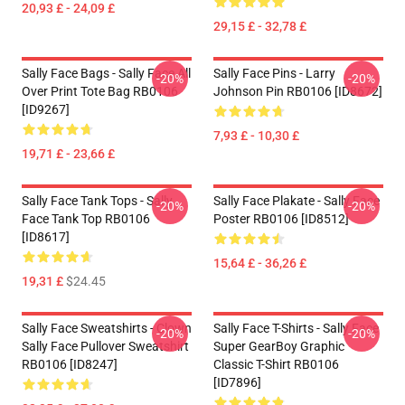
20,93 £ - 24,09 £
29,15 £ - 32,78 £
Sally Face Bags - Sally Face All
Sally Face Pins - Larry
-20%
-20%
Over Print Tote Bag RB0106
Johnson Pin RB0106 [ID8672]
[ID9267]
7,93 £ - 10,30 £
19,71 £ - 23,66 £
Sally Face Tank Tops - Sally
Sally Face Plakate - Sally Face
-20%
-20%
Face Tank Top RB0106
Poster RB0106 [ID8512]
[ID8617]
15,64 £ - 36,26 £
19,31 £
$24.45
Sally Face Sweatshirts - Clown
Sally Face T-Shirts - Sally Face
-20%
-20%
Sally Face Pullover Sweatshirt
Super GearBoy Graphic
RB0106 [ID8247]
Classic T-Shirt RB0106
[ID7896]