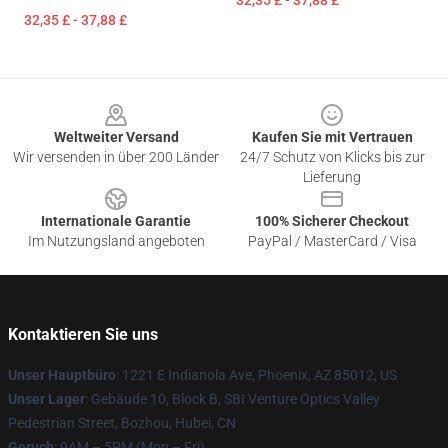
32,35 £ - 37,88 £
32,35 £ - 37,88 £
Footer
Weltweiter Versand
Kaufen Sie mit Vertrauen
Wir versenden in über 200 Länder
24/7 Schutz von Klicks bis zur
Lieferung
Internationale Garantie
100% Sicherer Checkout
Im Nutzungsland angeboten
PayPal / MasterCard / Visa
Kontaktieren Sie uns
Unser Hauptbüro
: 1221 E Indianola Ave, Phoenix, AZ 85012, US
Unser Lager
: Gebäude 10, Block B, SBI Venture Optics Valley
Pedestrian Street, Bozhou, Hubei, CN
Geruch
: 9AM – 5PM (Mon – Fri)