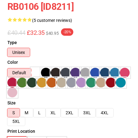
RB0106 [ID8211]
(5 customer reviews)
£40.44
£32.35
-20%
$40.95
Type
Unisex
Color
Default
Size
S
M
L
XL
2XL
3XL
4XL
5XL
Print Location