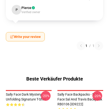
Pierce
P
Verified owner
Write your review
1
/
1
Beste Verkäufer Produkte
Sally Face Dark Mystery
Sally Face Backpacks - Sally
-20%
-20%
Unfolding Signature T-Shirt
Face Sal And Travis Backpack
RB0106 [ID9222]