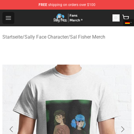
FREE
shipping on orders over $100
Sally Face Store - Official Sally Face Merchandise Shop
Open menu
Startseite
/
Sally Face Character
/
Sal Fisher Merch