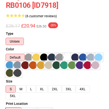
RB0106 [ID7918]
(6 customer reviews)
£26.17
£20.94
-20%
$26.50
Type
Unisex
Color
Default
Size
S
M
L
XL
2XL
3XL
4XL
5XL
Print Location