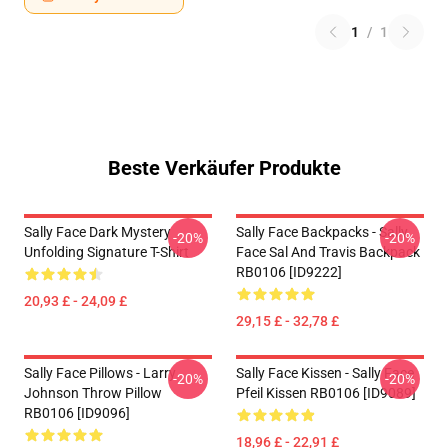
1
/
1
Beste Verkäufer Produkte
Sally Face Dark Mystery
Sally Face Backpacks - Sally
-20%
-20%
Unfolding Signature T-Shirt
Face Sal And Travis Backpack
RB0106 [ID9222]
20,93 £ - 24,09 £
29,15 £ - 32,78 £
Sally Face Pillows - Larry
Sally Face Kissen - Sally Face
-20%
-20%
Johnson Throw Pillow
Pfeil Kissen RB0106 [ID9089]
RB0106 [ID9096]
18,96 £ - 22,91 £