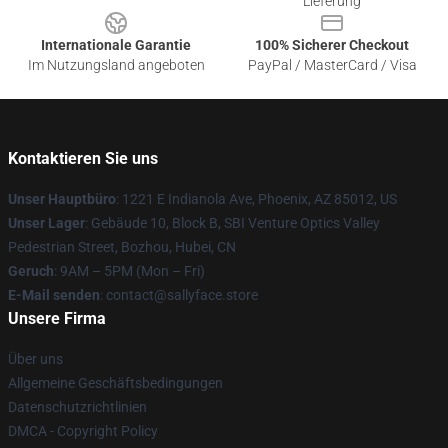
Lieferung
Internationale Garantie
100% Sicherer Checkout
Im Nutzungsland angeboten
PayPal / MasterCard / Visa
Kontaktieren Sie uns
Unser Hauptbüro
: 1221 E Indianola Ave, Phoenix, AZ 85012, US
Unser Lager
: Gebäude 10, Block B, SBI Venture Optics Valley
Pedestrian Street, Bozhou, Hubei, CN
Geruch
: 9AM – 5PM (Mon – Fri)
E-Mail senden
: contact@sallyface.store
Unsere Firma
Über uns
Allgemeine Geschäftsbedingungen
Datenschutzrichtlinien
DMCA - Copyright Policy