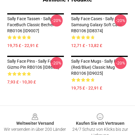
Sally Face Tassen - Sally
Sally Face Cases - Sally Face
-20%
-20%
FaceBuch Classic Becher
Samsung Galaxy Soft Case
RB0106 [ID9007]
RB0106 [ID8374]
19,75 £ - 22,91 £
12,71 £ - 13,82 £
Sally Face Pins - Sally Face,
Sally Face Mugs - Sally Face
-20%
-20%
Gizmo Pin RB0106 [ID8683]
(red/blue) Classic Mug
RB0106 [ID9025]
7,93 £ - 10,30 £
19,75 £ - 22,91 £
Footer
Weltweiter Versand
Kaufen Sie mit Vertrauen
Wir versenden in über 200 Länder
24/7 Schutz von Klicks bis zur