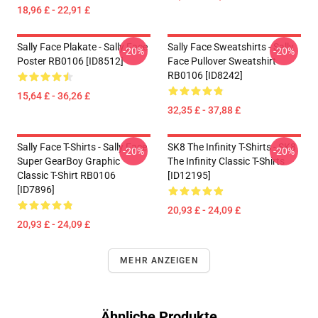
18,96 £ - 22,91 £
Sally Face Plakate - Sally Face
Sally Face Sweatshirts - Sally
-20%
-20%
Poster RB0106 [ID8512]
Face Pullover Sweatshirt
RB0106 [ID8242]
15,64 £ - 36,26 £
32,35 £ - 37,88 £
Sally Face T-Shirts - Sally Face
SK8 The Infinity T-Shirts - SK8
-20%
-20%
Super GearBoy Graphic
The Infinity Classic T-Shirts
Classic T-Shirt RB0106
[ID12195]
[ID7896]
20,93 £ - 24,09 £
20,93 £ - 24,09 £
MEHR ANZEIGEN
Ähnliche Produkte