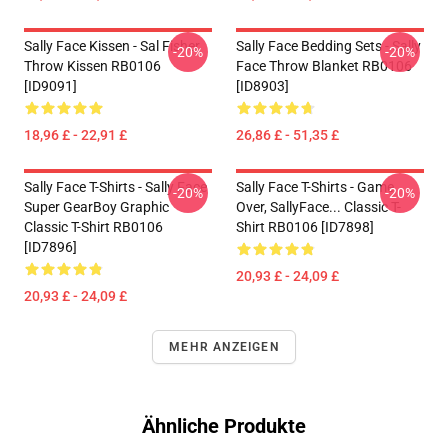
Sally Face Kissen - Sal Fisher
Sally Face Bedding Sets - Sally
-20%
-20%
Throw Kissen RB0106
Face Throw Blanket RB0106
[ID9091]
[ID8903]
18,96 £ - 22,91 £
26,86 £ - 51,35 £
Sally Face T-Shirts - Sally Face
Sally Face T-Shirts - Game
-20%
-20%
Super GearBoy Graphic
Over, SallyFace... Classic T-
Classic T-Shirt RB0106
Shirt RB0106 [ID7898]
[ID7896]
20,93 £ - 24,09 £
20,93 £ - 24,09 £
MEHR ANZEIGEN
Ähnliche Produkte