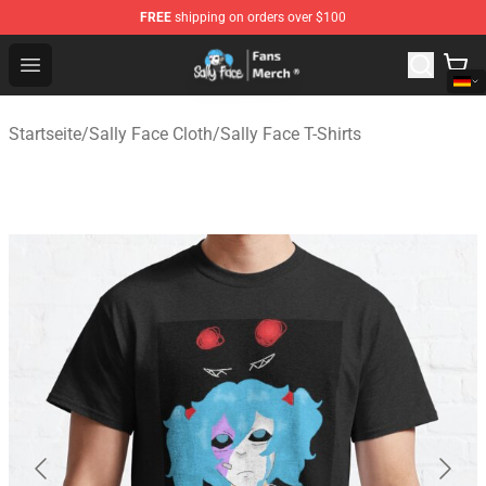
FREE
shipping on orders over $100
Sally Face Store - Official Sally Face Merchandise Shop
Open menu
Startseite
/
Sally Face Cloth
/
Sally Face T-Shirts