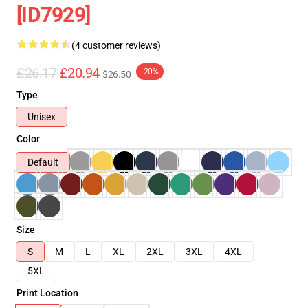
[ID7929]
(4 customer reviews)
£26.17
£20.94
-20%
$26.50
Type
Unisex
Color
Default
Size
S
M
L
XL
2XL
3XL
4XL
5XL
Print Location