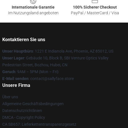
Internationale Garantie
100% Sicherer Checkout
Im Nutzungsland angeboten
PayPal / MasterCard / Visa
Kontaktieren Sie uns
Unser Hauptbüro
: 1221 E Indianola Ave, Phoenix, AZ 85012, US
Unser Lager
: Gebäude 10, Block B, SBI Venture Optics Valley
Pedestrian Street, Bozhou, Hubei, CN
Geruch
: 9AM – 5PM (Mon – Fri)
E-Mail senden
: contact@sallyface.store
Unsere Firma
Über uns
Allgemeine Geschäftsbedingungen
Datenschutzrichtlinien
DMCA - Copyright Policy
CA SB657: Lieferkettentransparenzgesetz