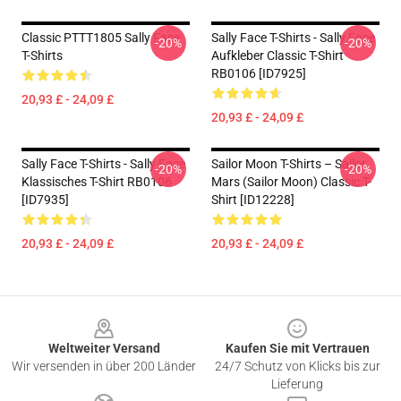
Classic PTTT1805 Sally Face
Sally Face T-Shirts - Sally Face
-20%
-20%
T-Shirts
Aufkleber Classic T-Shirt
RB0106 [ID7925]
20,93 £ - 24,09 £
20,93 £ - 24,09 £
Sally Face T-Shirts - Sally Face
Sailor Moon T-Shirts – Sailor
-20%
-20%
Klassisches T-Shirt RB0106
Mars (Sailor Moon) Classic T-
[ID7935]
Shirt [ID12228]
20,93 £ - 24,09 £
20,93 £ - 24,09 £
Footer
Weltweiter Versand
Kaufen Sie mit Vertrauen
Wir versenden in über 200 Länder
24/7 Schutz von Klicks bis zur
Lieferung