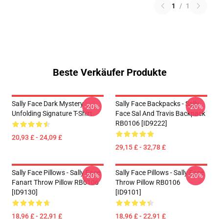
1
/
1
Beste Verkäufer Produkte
Sally Face Dark Mystery
Sally Face Backpacks - Sally
-20%
-20%
Unfolding Signature T-Shirt
Face Sal And Travis Backpack
RB0106 [ID9222]
20,93 £ - 24,09 £
29,15 £ - 32,78 £
Sally Face Pillows - Sally Face
Sally Face Pillows - Sally Face
-20%
-20%
Fanart Throw Pillow RB0106
Throw Pillow RB0106
[ID9130]
[ID9101]
18,96 £ - 22,91 £
18,96 £ - 22,91 £