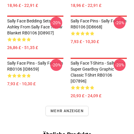
18,96 £ - 22,91 £
18,96 £ - 22,91 £
Sally Face Bedding Sets -
Sally Face Pins - Sally Face Pin
-20%
-20%
Ashley From Sally Face Throw
RB0106 [ID8668]
Blanket RB0106 [ID8907]
7,93 £ - 10,30 £
26,86 £ - 51,35 £
Sally Face Pins - Sally Face Pin
Sally Face T-Shirts - Sally Face
-20%
-20%
RB0106 [ID8659]
Super GearBoy Graphic
Classic T-Shirt RB0106
[ID7896]
7,93 £ - 10,30 £
20,93 £ - 24,09 £
MEHR ANZEIGEN