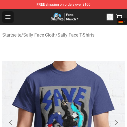
FREE
shipping on orders over $100
Sally Face Store - Official Sally Face Merchandise Shop
Open menu
Startseite
/
Sally Face Cloth
/
Sally Face T-Shirts