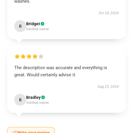
washes.
Oct 24, 2024
Bridget
B
Verified owner
The description was accurate and everything is
great. Would certainly advise it.
Aug 25, 2024
Bradley
B
Verified owner
Write your review