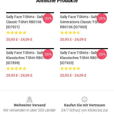
Ähnliche Produkte
Sally Face T-Shirts - Sally Face
Sally Face T-Shirts - Sally Face
-20%
-20%
Classic T-Shirt RB0106
Generations Classic T-Shirt
[ID7921]
RB0106 [ID7900]
20,93 £ - 24,09 £
20,93 £ - 24,09 £
Sally Face T-Shirts - Sally Face
Sally Face T-Shirts - Sally Face
-20%
-20%
Klassisches T-Shirt RB0106
Klassisches T-Shirt RB0106
[ID7899]
[ID7933]
20,93 £ - 24,09 £
20,93 £ - 24,09 £
Footer
Weltweiter Versand
Kaufen Sie mit Vertrauen
Wir versenden in über 200 Länder
24/7 Schutz von Klicks bis zur