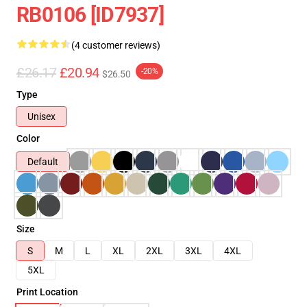
RB0106 [ID7937]
(4 customer reviews)
£26.17
£20.94
-20%
$26.50
Type
Unisex
Color
Default
Size
S
M
L
XL
2XL
3XL
4XL
5XL
Print Location