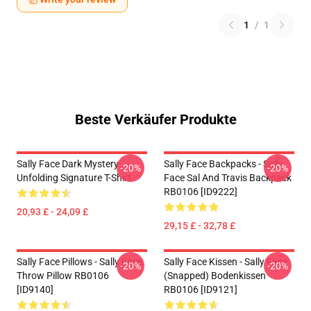
1
/
1
Beste Verkäufer Produkte
Sally Face Dark Mystery
Sally Face Backpacks - Sally
-20%
-20%
Unfolding Signature T-Shirt
Face Sal And Travis Backpack
RB0106 [ID9222]
20,93 £ - 24,09 £
29,15 £ - 32,78 £
Sally Face Pillows - Sally Face.
Sally Face Kissen - Sally Face
-20%
-20%
Throw Pillow RB0106
(Snapped) Bodenkissen
[ID9140]
RB0106 [ID9121]