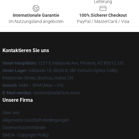
Lieferung
Internationale Garantie
100% Sicherer Checkout
Im Nutzungsland angeboten
PayPal / MasterCard / Visa
Kontaktieren Sie uns
Unser Hauptbüro
: 1221 E Indianola Ave, Phoenix, AZ 85012, US
Unser Lager
: Gebäude 10, Block B, SBI Venture Optics Valley
Pedestrian Street, Bozhou, Hubei, CN
Geruch
: 9AM – 5PM (Mon – Fri)
E-Mail senden
: contact@sallyface.store
Unsere Firma
Über uns
Allgemeine Geschäftsbedingungen
Datenschutzrichtlinien
DMCA - Copyright Policy