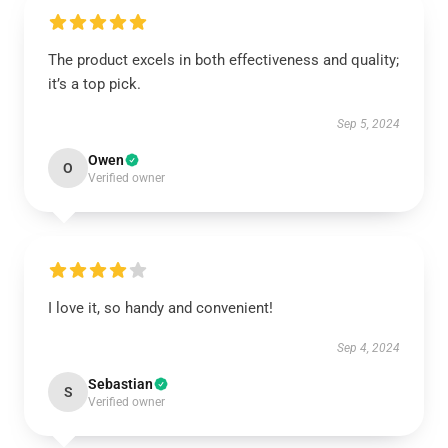
The product excels in both effectiveness and quality;
it’s a top pick.
Sep 5, 2024
Owen
O
Verified owner
I love it, so handy and convenient!
Sep 4, 2024
Sebastian
S
Verified owner