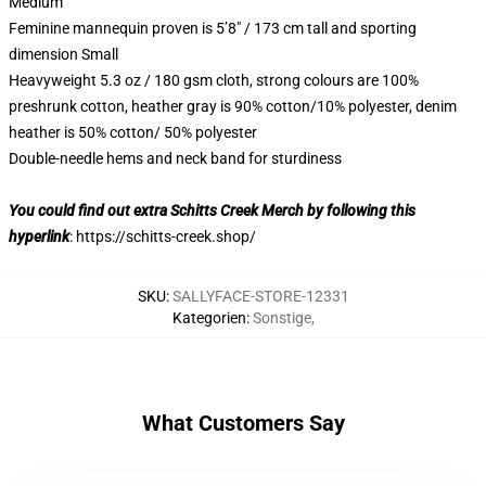
Medium
Feminine mannequin proven is 5’8″ / 173 cm tall and sporting
dimension Small
Heavyweight 5.3 oz / 180 gsm cloth, strong colours are 100%
preshrunk cotton, heather gray is 90% cotton/10% polyester, denim
heather is 50% cotton/ 50% polyester
Double-needle hems and neck band for sturdiness
You could find out extra Schitts Creek Merch by following this
hyperlink
:
https://schitts-creek.shop/
SKU
:
SALLYFACE-STORE-12331
Kategorien
:
Sonstige
,
What Customers Say