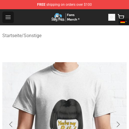
FREE
shipping on orders over $100
Sally Face Store - Official Sally Face Merchandise Shop
Open menu
Startseite
/
Sonstige