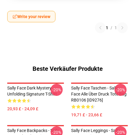
Write your review
1
/
1
Beste Verkäufer Produkte
Sally Face Dark Mystery
Sally Face Taschen - Sally
-20%
-20%
Unfolding Signature T-Shirt
Face Alle Über Druck Tote Bag
RB0106 [ID9276]
20,93 £ - 24,09 £
19,71 £ - 23,66 £
Sally Face Backpacks - Sally
Sally Face Leggings - Sally
-20%
-20%