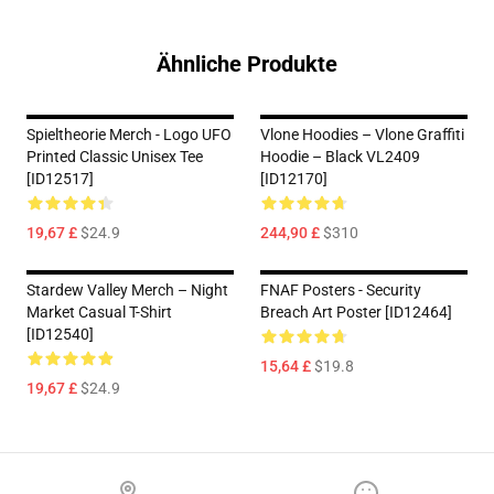
Ähnliche Produkte
Spieltheorie Merch - Logo UFO
Vlone Hoodies – Vlone Graffiti
Printed Classic Unisex Tee
Hoodie – Black VL2409
[ID12517]
[ID12170]
19,67 £
$24.9
244,90 £
$310
Stardew Valley Merch – Night
FNAF Posters - Security
Market Casual T-Shirt
Breach Art Poster [ID12464]
[ID12540]
15,64 £
$19.8
19,67 £
$24.9
Footer