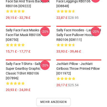
Face Sal And Travis Backpack
Face Leggings RB0106
RB0106 [ID9222]
[ID8848]
29,15 £ - 32,78 £
22,87 £
$28.95
Sally Face Face Masks - Sally
Sally Face Hoodies - Larry Und
-20%
-20%
Face Flat Mask RB0106
Sally Face Pullover Hoodie
[ID8750]
RB0106 [ID8111]
15,71 £ - 17,77 £
33,93 £ - 39,46 £
Sally Face T-Shirts - Sally Face
Jschlatt Pillow - Jschlatt
-20%
Super GearBoy Graphic
Girlboss Throw Printed Pillow
Classic T-Shirt RB0106
[ID11972]
[ID7896]
20,17 £
$25.54
20,93 £ - 24,09 £
MEHR ANZEIGEN