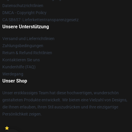
Datenschutzrichtlinien
DMCA - Copyright Policy
CA SB657: Lieferkettentransparenzgesetz
Unsere Unterstützung
Versand und Lieferrichtlinien
Zahlungsbedingungen
Return & Refund Richtlinien
Kontaktieren Sie uns
Kundenhilfe (FAQ)
Werdegang
Unser Shop
Unser erstklassiges Team hat diese hochwertigen, wunderschön
gestalteten Produkte entwickelt. Wir bieten eine Vielzahl von Designs,
die Ihnen erlauben, Ihren Stil auszudrücken und Ihre einzigartige
Persönlichkeit zeigen.