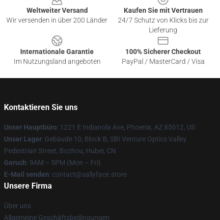
Weltweiter Versand
Kaufen Sie mit Vertrauen
Wir versenden in über 200 Länder
24/7 Schutz von Klicks bis zur
Lieferung
Internationale Garantie
100% Sicherer Checkout
Im Nutzungsland angeboten
PayPal / MasterCard / Visa
Kontaktieren Sie uns
Unser Hauptbüro
: 1221 E Indianola Ave, Phoenix, AZ 85012, US
Unser Lager
: Gebäude 10, Block B, SBI Venture Optics Valley
Pedestrian Street, Bozhou, Hubei, CN
Geruch
: 9AM – 5PM (Mon – Fri)
E-Mail senden
: contact@sallyface.store
Unsere Firma
Über uns
Allgemeine Geschäftsbedingungen