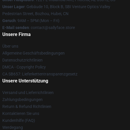
Unser Lager
: Gebäude 10, Block B, SBI Venture Optics Valley
Pedestrian Street, Bozhou, Hubei, CN
Geruch
: 9AM – 5PM (Mon – Fri)
E-Mail senden
: contact@sallyface.store
Unsere Firma
Über uns
Allgemeine Geschäftsbedingungen
Datenschutzrichtlinien
DMCA - Copyright Policy
CA SB657: Lieferkettentransparenzgesetz
Unsere Unterstützung
Versand und Lieferrichtlinien
Zahlungsbedingungen
Return & Refund Richtlinien
Kontaktieren Sie uns
Kundenhilfe (FAQ)
Werdegang