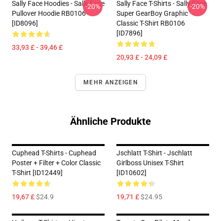
Sally Face Hoodies - Sally Face
Sally Face T-Shirts - Sally Face
-20%
-20%
Pullover Hoodie RB0106
Super GearBoy Graphic
[ID8096]
Classic T-Shirt RB0106
[ID7896]
33,93 £ - 39,46 £
20,93 £ - 24,09 £
MEHR ANZEIGEN
Ähnliche Produkte
Cuphead T-Shirts - Cuphead
Jschlatt T-Shirt - Jschlatt
Poster + Filter + Color Classic
Girlboss Unisex T-Shirt
T-Shirt [ID12449]
[ID10602]
19,67 £
$24.9
19,71 £
$24.95