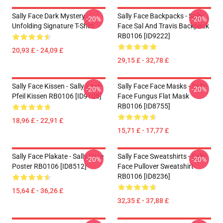
Sally Face Dark Mystery
Sally Face Backpacks - Sally
-20%
-20%
Unfolding Signature T-Shirt
Face Sal And Travis Backpack
RB0106 [ID9222]
20,93 £ - 24,09 £
29,15 £ - 32,78 £
Sally Face Kissen - Sally Face
Sally Face Face Masks - Sally
-20%
-20%
Pfeil Kissen RB0106 [ID9105]
Face Fungus Flat Mask
RB0106 [ID8755]
18,96 £ - 22,91 £
15,71 £ - 17,77 £
Sally Face Plakate - Sally Face
Sally Face Sweatshirts - Sally
-20%
-20%
Poster RB0106 [ID8512]
Face Pullover Sweatshirt
RB0106 [ID8236]
15,64 £ - 36,26 £
32,35 £ - 37,88 £