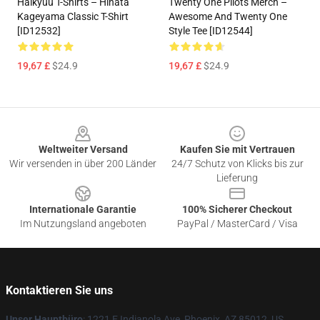
Haikyuu T-Shirts – Hinata
Twenty One Pilots Merch –
Kageyama Classic T-Shirt
Awesome And Twenty One
[ID12532]
Style Tee [ID12544]
19,67 £
$24.9
19,67 £
$24.9
Footer
Weltweiter Versand
Kaufen Sie mit Vertrauen
Wir versenden in über 200 Länder
24/7 Schutz von Klicks bis zur
Lieferung
Internationale Garantie
100% Sicherer Checkout
Im Nutzungsland angeboten
PayPal / MasterCard / Visa
Kontaktieren Sie uns
Unser Hauptbüro
: 1221 E Indianola Ave, Phoenix, AZ 85012, US