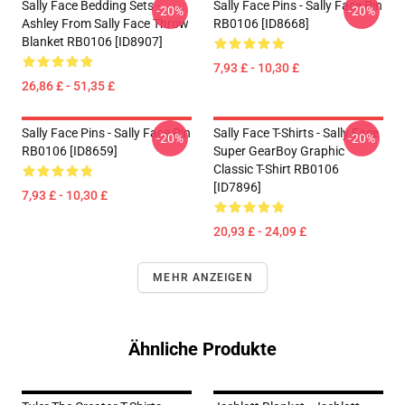
Sally Face Bedding Sets -
Sally Face Pins - Sally Face Pin
-20%
-20%
Ashley From Sally Face Throw
RB0106 [ID8668]
Blanket RB0106 [ID8907]
7,93 £ - 10,30 £
26,86 £ - 51,35 £
Sally Face Pins - Sally Face Pin
Sally Face T-Shirts - Sally Face
-20%
-20%
RB0106 [ID8659]
Super GearBoy Graphic
Classic T-Shirt RB0106
[ID7896]
7,93 £ - 10,30 £
20,93 £ - 24,09 £
MEHR ANZEIGEN
Ähnliche Produkte