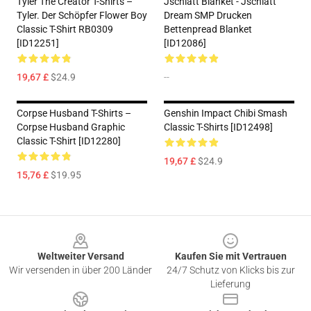
Tyler The Creator T-Shirts –
Jschlatt Blanket - Jschlatt
Tyler. Der Schöpfer Flower Boy
Dream SMP Drucken
Classic T-Shirt RB0309
Bettenpread Blanket
[ID12251]
[ID12086]
19,67 £
$24.9
--
Corpse Husband T-Shirts –
Genshin Impact Chibi Smash
Corpse Husband Graphic
Classic T-Shirts [ID12498]
Classic T-Shirt [ID12280]
19,67 £
$24.9
15,76 £
$19.95
Footer
Weltweiter Versand
Kaufen Sie mit Vertrauen
Wir versenden in über 200 Länder
24/7 Schutz von Klicks bis zur
Lieferung