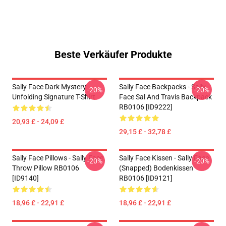
Beste Verkäufer Produkte
Sally Face Dark Mystery
Sally Face Backpacks - Sally
-20%
-20%
Unfolding Signature T-Shirt
Face Sal And Travis Backpack
RB0106 [ID9222]
20,93 £ - 24,09 £
29,15 £ - 32,78 £
Sally Face Pillows - Sally Face.
Sally Face Kissen - Sally Face
-20%
-20%
Throw Pillow RB0106
(Snapped) Bodenkissen
[ID9140]
RB0106 [ID9121]
18,96 £ - 22,91 £
18,96 £ - 22,91 £