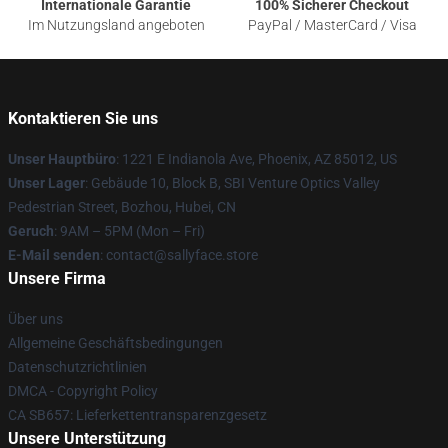
Internationale Garantie
100% Sicherer Checkout
Im Nutzungsland angeboten
PayPal / MasterCard / Visa
Kontaktieren Sie uns
Unser Hauptbüro
: 1221 E Indianola Ave, Phoenix, AZ 85012, US
Unser Lager
: Gebäude 10, Block B, SBI Venture Optics Valley
Pedestrian Street, Bozhou, Hubei, CN
Geruch
: 9AM – 5PM (Mon – Fri)
E-Mail senden
: contact@sallyface.store
Unsere Firma
Über uns
Allgemeine Geschäftsbedingungen
Datenschutzrichtlinien
DMCA - Copyright Policy
CA SB657: Lieferkettentransparenzgesetz
Unsere Unterstützung