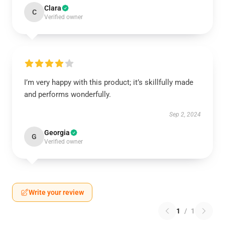
Clara
C
Verified owner
I’m very happy with this product; it’s skillfully made
and performs wonderfully.
Sep 2, 2024
Georgia
G
Verified owner
Write your review
1
/
1