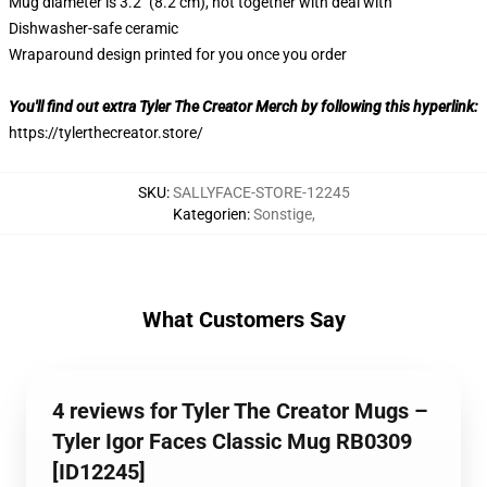
Mug diameter is 3.2″ (8.2 cm), not together with deal with
Dishwasher-safe ceramic
Wraparound design printed for you once you order
You'll find out extra Tyler The Creator Merch by following this hyperlink:
https://tylerthecreator.store/
SKU
:
SALLYFACE-STORE-12245
Kategorien
:
Sonstige
,
What Customers Say
4 reviews for Tyler The Creator Mugs –
Tyler Igor Faces Classic Mug RB0309
[ID12245]