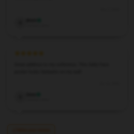
Nov 2, 2024
Brent
B
Verified owner
Great addition to my collection. This Sally Face
poster looks fantastic on my wall.
Oct 16, 2024
Dane
D
Verified owner
Write your review