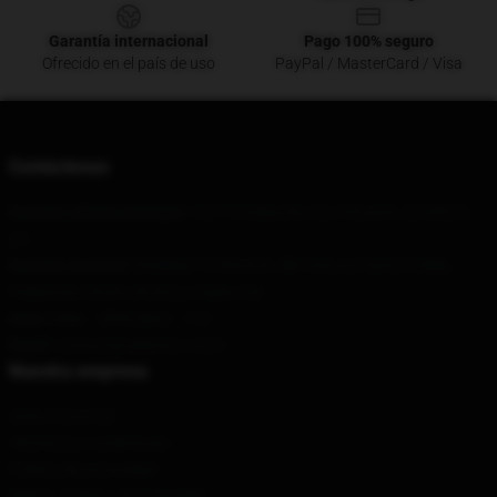
Garantía internacional
Pago 100% seguro
Ofrecido en el país de uso
PayPal / MasterCard / Visa
Contáctenos
Nuestra oficina principal
: 1221 E Indianola Ave, Phoenix, AZ 85012,
US
Nuestro almacén
: Building 10, Block B, SBI Venture Optics Valley
Pedestrian Street, Bozhou, Hubei, CN
Hora
: 9AM – 5PM (Mon – Fri)
Email
: contact@sallyface.store
Nuestra empresa
Sobre nosotros
Términos y condiciones
Política de privacidad
DMCA - Política de Copyright