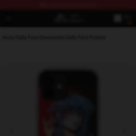
FREE
shipping on orders over $100
Sally Face Store - Official Sally Face Merchandise Shop
Open menu
Inicio
/
Sally Face Decoración
/
Sally Face Posters