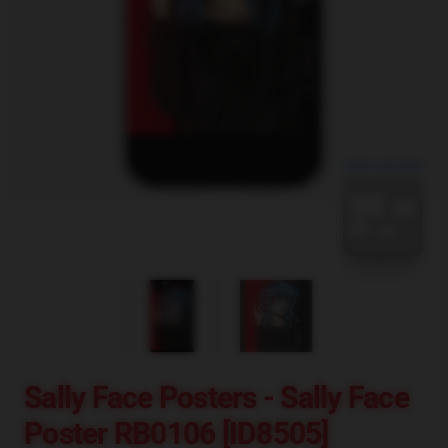
blank template
Sally Face Posters - Sally Face
Poster RB0106 [ID8505]