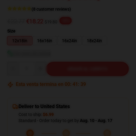
(8 customer reviews)
€22.77
€18.22
-20%
$19.80
Size
12x18in
16x16in
16x24in
18x24in
Ver guía de tallas
Quantity
AÑADIR AL CARRITO
Esta venta termina en
00
:
41
:
38
Deliver to United States
Cost to ship:
$6.99
Standard - Order today to get by
Aug. 10 - Aug. 17