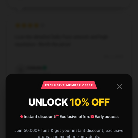
Love the detailed Sally Face artwork and high-
resolution. Worth the price!
Dec 7, 2024
Celeste
C
Verified owner
EXCLUSIVE MEMBER OFFER
UNLOCK
10% OFF
Beautifully detailed and vibrant Sally Face poster. A
Instant discount
Exclusive offers
Early access
great addition to my decor.
Join 50,000+ fans & get your instant discount, exclusive
Dec 3, 2024
drops, and members-only deals.