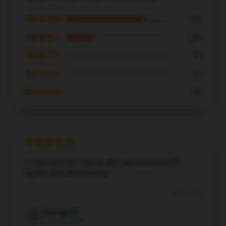
★★★★★
75%
★★★★☆
25%
★★★☆☆
0%
★★☆☆☆
0%
★☆☆☆☆
0%
A must-have for anyone who appreciates both
quality and effectiveness.
Dec 8, 2024
Georgia
G
Verified owner