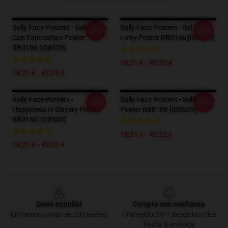
Sally Face Posters - Sally Face
Sally Face Posters - Sal Y
-20%
-20%
Con Fantasmas Poster
Larry Poster RB0106 [ID8513]
RB0106 [ID8528]
18,21 € - 42,22 €
18,21 € - 42,22 €
Sally Face Posters -
Sally Face Posters - Sally Face
-20%
-20%
Happiness In Slavery Poster
Poster RB0106 [ID8529]
RB0106 [ID8504]
18,21 € - 42,22 €
18,21 € - 42,22 €
Footer
Envío mundial
Compra con confianza
Enviamos a más de 200 países
Protegido 24/7 desde los clics
hasta la entrega