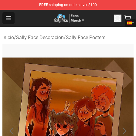
FREE
shipping on orders over $100
Sally Face Store - Official Sally Face Merchandise Shop
Open menu
Inicio
/
Sally Face Decoración
/
Sally Face Posters