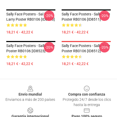
Sally Face Posters - Sal Y
Sally Face Posters - Sally Face
-20%
-20%
Larry Poster RB0106 [ID8513]
Poster RB0106 [ID8511]
18,21 € - 42,22 €
18,21 € - 42,22 €
Sally Face Posters - Sally Face
Sally Face Posters - Sally Face
-20%
-20%
Poster RB0106 [ID8523]
Poster RB0106 [ID8512]
18,21 € - 42,22 €
18,21 € - 42,22 €
Footer
Envío mundial
Compra con confianza
Enviamos a más de 200 países
Protegido 24/7 desde los clics
hasta la entrega
Garantía internacional
Pago 100% seguro