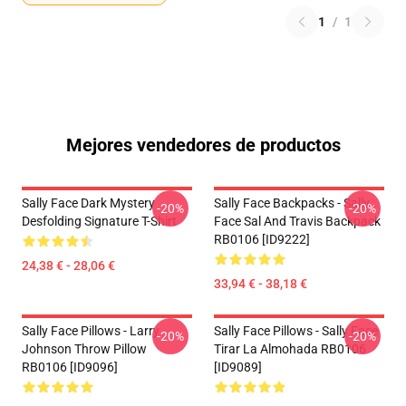
1
/
1
Mejores vendedores de productos
Sally Face Dark Mystery
Sally Face Backpacks - Sally
-20%
-20%
Desfolding Signature T-Shirt
Face Sal And Travis Backpack
RB0106 [ID9222]
24,38 € - 28,06 €
33,94 € - 38,18 €
Sally Face Pillows - Larry
Sally Face Pillows - Sally Face
-20%
-20%
Johnson Throw Pillow
Tirar La Almohada RB0106
RB0106 [ID9096]
[ID9089]