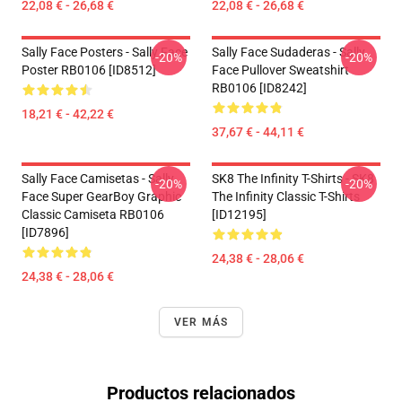
22,08 € - 26,68 €
22,08 € - 26,68 €
Sally Face Posters - Sally Face
Sally Face Sudaderas - Sally
-20%
-20%
Poster RB0106 [ID8512]
Face Pullover Sweatshirt
RB0106 [ID8242]
18,21 € - 42,22 €
37,67 € - 44,11 €
Sally Face Camisetas - Sally
SK8 The Infinity T-Shirts - SK8
-20%
-20%
Face Super GearBoy Graphic
The Infinity Classic T-Shirts
Classic Camiseta RB0106
[ID12195]
[ID7896]
24,38 € - 28,06 €
24,38 € - 28,06 €
VER MÁS
Productos relacionados