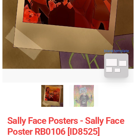
blank template
Sally Face Posters - Sally Face
Poster RB0106 [ID8525]