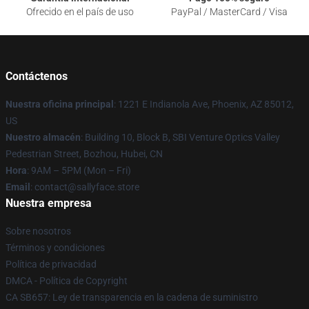
Ofrecido en el país de uso
PayPal / MasterCard / Visa
Contáctenos
Nuestra oficina principal
: 1221 E Indianola Ave, Phoenix, AZ 85012,
US
Nuestro almacén
: Building 10, Block B, SBI Venture Optics Valley
Pedestrian Street, Bozhou, Hubei, CN
Hora
: 9AM – 5PM (Mon – Fri)
Email
: contact@sallyface.store
Nuestra empresa
Sobre nosotros
Términos y condiciones
Política de privacidad
DMCA - Política de Copyright
CA SB657: Ley de transparencia en la cadena de suministro