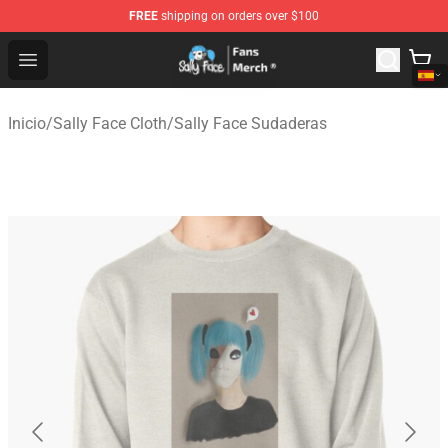
FREE
shipping on orders over $100
Sally Face Store - Official Sally Face Merchandise Shop
Open menu
Inicio
/
Sally Face Cloth
/
Sally Face Sudaderas