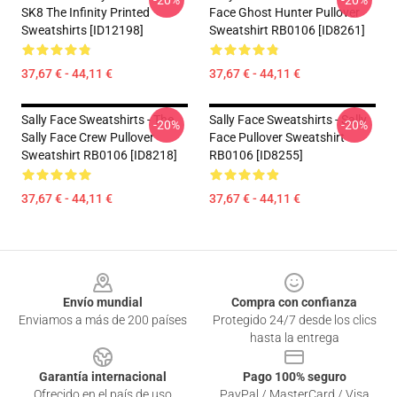
-20%
-20%
SK8 The Infinity Printed
Face Ghost Hunter Pullover
Sweatshirts [ID12198]
Sweatshirt RB0106 [ID8261]
37,67 € - 44,11 €
37,67 € - 44,11 €
Sally Face Sweatshirts - The
Sally Face Sweatshirts - Sally
-20%
-20%
Sally Face Crew Pullover
Face Pullover Sweatshirt
Sweatshirt RB0106 [ID8218]
RB0106 [ID8255]
37,67 € - 44,11 €
37,67 € - 44,11 €
Footer
Envío mundial
Compra con confianza
Enviamos a más de 200 países
Protegido 24/7 desde los clics
hasta la entrega
Garantía internacional
Pago 100% seguro
Ofrecido en el país de uso
PayPal / MasterCard / Visa