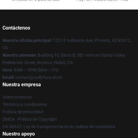
Contáctenos
Nuestra oficina principal
: 1221 E Indianola Ave, Phoenix, AZ 85012,
US
Nuestro almacén
: Building 10, Block B, SBI Venture Optics Valley
Pedestrian Street, Bozhou, Hubei, CN
Hora
: 9AM – 5PM (Mon – Fri)
Email
: contact@sallyface.store
Nuestra empresa
Sobre nosotros
Términos y condiciones
Política de privacidad
DMCA - Política de Copyright
CA SB657: Ley de transparencia en la cadena de suministro
Nuestro apoyo