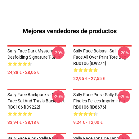
Mejores vendedores de productos
Sally Face Dark Mystery
Sally Face Bolsas - Sal - Sally
-20%
-20%
Desfolding Signature T-Shirt
Face All Over Print Tote Bag
RB0106 [ID9274]
24,38 € - 28,06 €
22,95 € - 27,55 €
Sally Face Backpacks - Sally
Sally Face Pins - Sally Face
-20%
-20%
Face Sal And Travis Backpack
Finales Felices Imprimir Pin
RB0106 [ID9222]
RB0106 [ID8676]
33,94 € - 38,18 €
9,24 € - 12,00 €
Sally Face Pins - Sally Face
Sally Face Tops De Tanque -