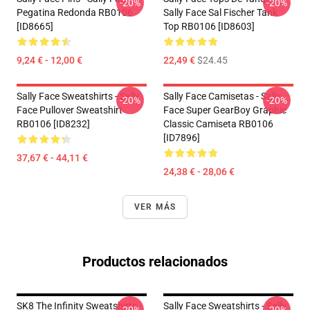
-20%
-20%
Pegatina Redonda RB0106
Sally Face Sal Fischer Tank
[ID8665]
Top RB0106 [ID8603]
9,24 € - 12,00 €
22,49 €
$24.45
Sally Face Sweatshirts - Sally
Sally Face Camisetas - Sally
-20%
-20%
Face Pullover Sweatshirt
Face Super GearBoy Graphic
RB0106 [ID8232]
Classic Camiseta RB0106
[ID7896]
37,67 € - 44,11 €
24,38 € - 28,06 €
VER MÁS
Productos relacionados
SK8 The Infinity Sweatshirts -
Sally Face Sweatshirts - Sally