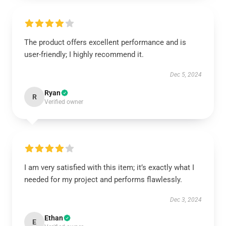
The product offers excellent performance and is
user-friendly; I highly recommend it.
Dec 5, 2024
Ryan
R
Verified owner
I am very satisfied with this item; it’s exactly what I
needed for my project and performs flawlessly.
Dec 3, 2024
Ethan
E