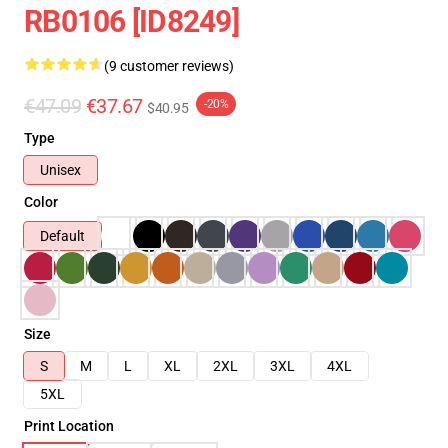
RB0106 [ID8249]
(9 customer reviews)
€47.09
€37.67
-20%
$40.95
Type
Unisex
Color
Default
Size
S
M
L
XL
2XL
3XL
4XL
5XL
Print Location