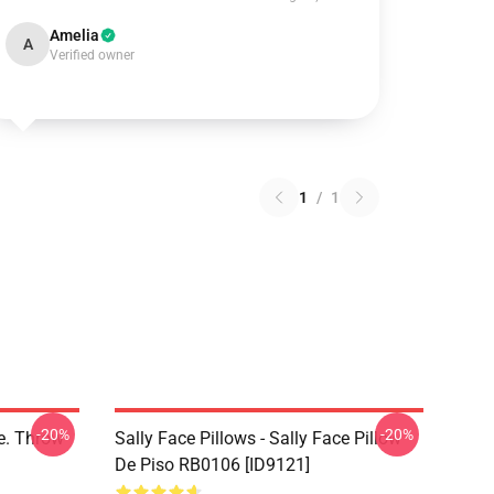
Amelia
A
Verified owner
1
/
1
-20%
-20%
ce. Throw
Sally Face Pillows - Sally Face Pillow
De Piso RB0106 [ID9121]