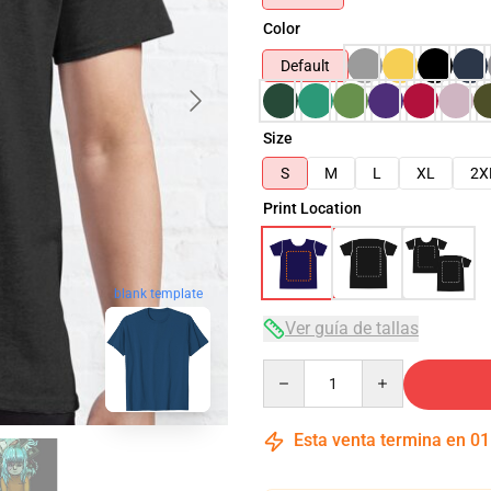
Color
Default
Size
S
M
L
XL
2X
Print Location
blank template
Ver guía de tallas
Quantity
Esta venta termina en
01