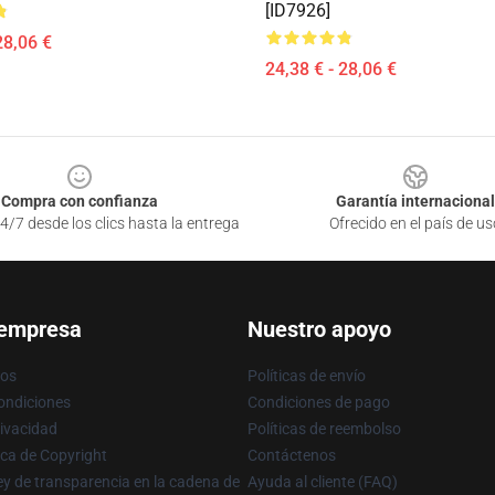
[ID7926]
28,06 €
24,38 € - 28,06 €
Compra con confianza
Garantía internacional
4/7 desde los clics hasta la entrega
Ofrecido en el país de us
 empresa
Nuestro apoyo
ros
Políticas de envío
ondiciones
Condiciones de pago
rivacidad
Políticas de reembolso
ica de Copyright
Contáctenos
y de transparencia en la cadena de
Ayuda al cliente (FAQ)