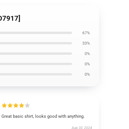
ID7917]
67%
33%
0%
0%
0%
Great basic shirt, looks good with anything.
Aug 30, 2024