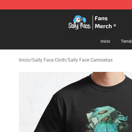
Sally Face Store - Official Sally Face Merchandise Sho
Inicio
Tiend
Inicio
/
Sally Face Cloth
/
Sally Face Camisetas