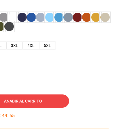
L
3XL
4XL
5XL
AÑADIR AL CARRITO
:
44
:
54