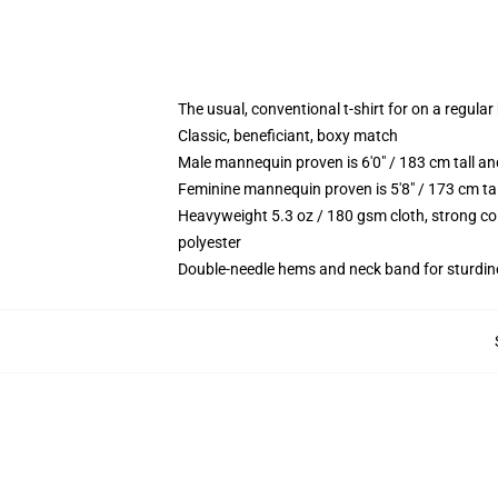
The usual, conventional t-shirt for on a regular
Classic, beneficiant, boxy match
Male mannequin proven is 6'0" / 183 cm tall 
Feminine mannequin proven is 5'8" / 173 cm ta
Heavyweight 5.3 oz / 180 gsm cloth, strong co
polyester
Double-needle hems and neck band for sturdin