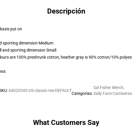
Descripción
 basis put on
and sporting dimension Medium
ll and sporting dimension Small
lours are 100% preshrunk cotton, heather gray is 90% cotton/10% polyes
ess
Sal Fisher Merch
,
SKU
:
44020545-US-classic-tee-DEFAULT
Categorías
:
Sally Face Camisetas
What Customers Say