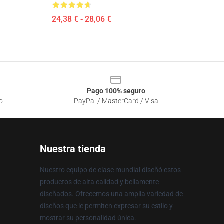
24,38 € - 28,06 €
Pago 100% seguro
o
PayPal / MasterCard / Visa
Nuestra tienda
Nuestro equipo de clase mundial diseñó estos
productos de alta calidad y bellamente
diseñados. Ofrecemos una amplia variedad de
diseños que le permiten expresar su estilo y
mostrar su personalidad única.