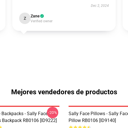
Dec 2, 2024
Zane
Z
Verified owner
Mejores vendedores de productos
-20%
 Backpacks - Sally Face Sal
Sally Face Pillows - Sally Fa
s Backpack RB0106 [ID9222]
Pillow RB0106 [ID9140]