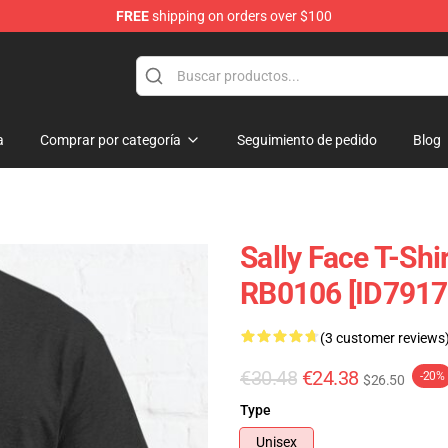
FREE
shipping on orders over $100
p
a
Comprar por categoría
Seguimiento de pedido
Blog
Sally Face T-Shir
RB0106 [ID7917
(3 customer reviews
€30.48
€24.38
-20%
$26.50
Type
Unisex