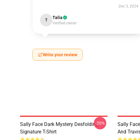
Dec 5, 2024
Talia
T
Verified owner
Write your review
-20%
Sally Face Dark Mystery Desfolding
Sally Face
Signature T-Shirt
And Travi