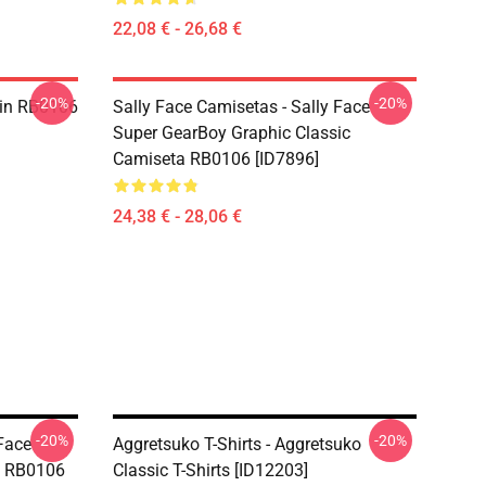
22,08 € - 26,68 €
-20%
-20%
 Pin RB0106
Sally Face Camisetas - Sally Face
Super GearBoy Graphic Classic
Camiseta RB0106 [ID7896]
24,38 € - 28,06 €
-20%
-20%
 Face
Aggretsuko T-Shirts - Aggretsuko
a RB0106
Classic T-Shirts [ID12203]