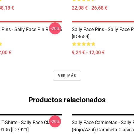
38,18 €
22,08 € - 26,68 €
-20%
 Pins - Sally Face Pin RB0106
Sally Face Pins - Sally Face
[ID8659]
2,00 €
9,24 € - 12,00 €
VER MÁS
Productos relacionados
-20%
 T-Shirts - Sally Face Classic
Sally Face Camisetas - Sally
B0106 [ID7921]
(rojo/azul) Camiseta Clásic