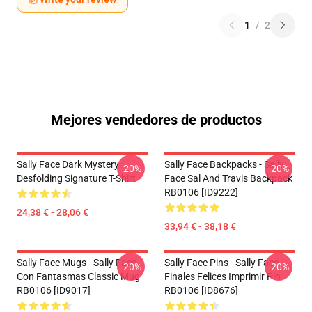
1
/
2
Mejores vendedores de productos
Sally Face Dark Mystery
Sally Face Backpacks - Sally
-20%
-20%
Desfolding Signature T-Shirt
Face Sal And Travis Backpack
RB0106 [ID9222]
24,38 € - 28,06 €
33,94 € - 38,18 €
Sally Face Mugs - Sally Face
Sally Face Pins - Sally Face
-20%
-20%
Con Fantasmas Classic Mug
Finales Felices Imprimir Pin
RB0106 [ID9017]
RB0106 [ID8676]