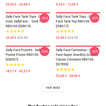
23,00 € - 26,68 €
9,24 € - 12,00 €
Sally Face Tank Tops - Game
Sally Face Tank Tops - Sally
-20%
-20%
Over, SallyFace... Tank Top
Face Tank Top RB0106
RB0106 [ID8619]
[ID8617]
22,49 €
$24.45
22,49 €
$24.45
Sally Face Posters - Sally Face
Sally Face Camisetas - Sally
-20%
-20%
Poster Poster RB0106
Face Super GearBoy Graphic
[ID8507]
Classic Camiseta RB0106
[ID7896]
18,21 € - 42,22 €
24,38 € - 28,06 €
VER MÁS