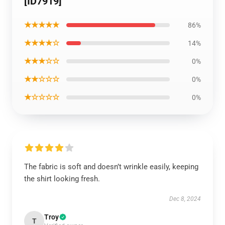
[ID7919]
★★★★★
86%
★★★★☆
14%
★★★☆☆
0%
★★☆☆☆
0%
★☆☆☆☆
0%
The fabric is soft and doesn’t wrinkle easily, keeping
the shirt looking fresh.
Dec 8, 2024
Troy
T