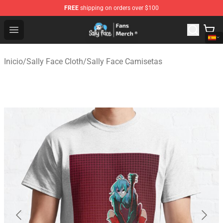
FREE
shipping on orders over $100
Sally Face Store - Official Sally Face Merchandise Shop
Open menu
Inicio
/
Sally Face Cloth
/
Sally Face Camisetas