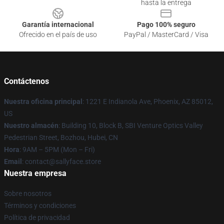
hasta la entrega
Garantía internacional
Pago 100% seguro
Ofrecido en el país de uso
PayPal / MasterCard / Visa
Contáctenos
Nuestra oficina principal
: 1221 E Indianola Ave, Phoenix, AZ 85012,
US
Nuestro almacén
: Building 10, Block B, SBI Venture Optics Valley
Pedestrian Street, Bozhou, Hubei, CN
Hora
: 9AM – 5PM (Mon – Fri)
Email
: contact@sallyface.store
Nuestra empresa
Sobre nosotros
Términos y condiciones
Política de privacidad