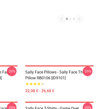
1
/
1
-20%
-20%
e Fanart
Sally Face Pillows - Sally Face Throw
]
Pillow RB0106 [ID9101]
22,08 € - 26,68 €
-20%
-20%
 Face
Sally Face T-Shirts - Game Over,