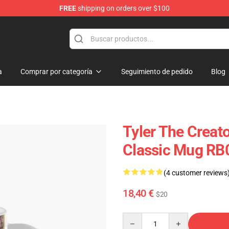
FREE
shipping on orders over $100
p
a
Comprar por categoría
Seguimiento de pedido
Blog
Tyler The Creato
Classic Mug RB
(4 customer reviews
18,40 €
$20
Quantity