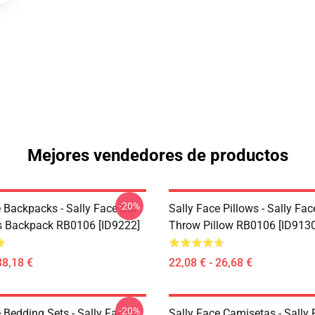
Mejores vendedores de productos
-20%
 Backpacks - Sally Face Sal
Sally Face Pillows - Sally Fac
s Backpack RB0106 [ID9222]
Throw Pillow RB0106 [ID9130
38,18 €
22,08 € - 26,68 €
-20%
 Bedding Sets - Sally Face
Sally Face Camisetas - Sally