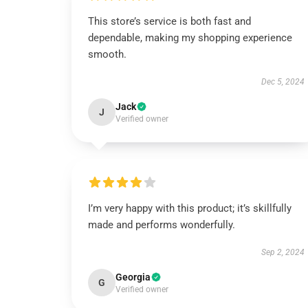
This store’s service is both fast and
dependable, making my shopping experience
smooth.
Dec 5, 2024
Jack
J
Verified owner
I’m very happy with this product; it’s skillfully
made and performs wonderfully.
Sep 2, 2024
Georgia
G
Verified owner