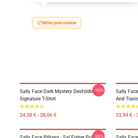
Write your review
-20%
Sally Face Dark Mystery Desfolding
Sally Face
Signature T-Shirt
And Travi
24,38 € - 28,06 €
33,94 € - 
-20%
Sally Face Pillows - Sal Fisher Pull
Sally Face