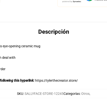
Descripción
this eye-opening ceramic mug
h deal with
rder
following this hyperlink:
https://tylerthecreator.store/
SKU
:
SALLYFACE-STORE-12245
Categorías
:
Otros
,