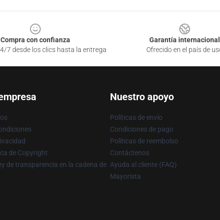
Compra con confianza
Garantía internacional
4/7 desde los clics hasta la entrega
Ofrecido en el país de us
 empresa
Nuestro apoyo
ros
Políticas de envío
ondiciones
Condiciones de pago
rivacidad
Políticas de reembolso
ica de Copyright
Contáctenos
y de transparencia en la cadena de
Ayuda al cliente (FAQ)
Mayorista