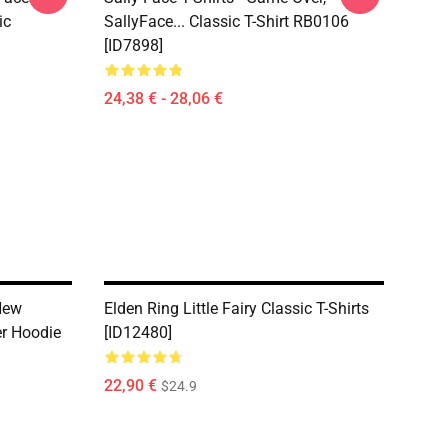
ic
SallyFace... Classic T-Shirt RB0106
[ID7898]
24,38 € - 28,06 €
New
Elden Ring Little Fairy Classic T-Shirts
er Hoodie
[ID12480]
22,90 €
$24.9