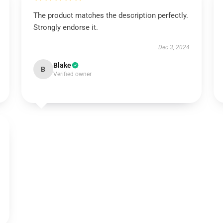
The product matches the description perfectly.
Strongly endorse it.
Dec 3, 2024
Blake
B
Verified owner