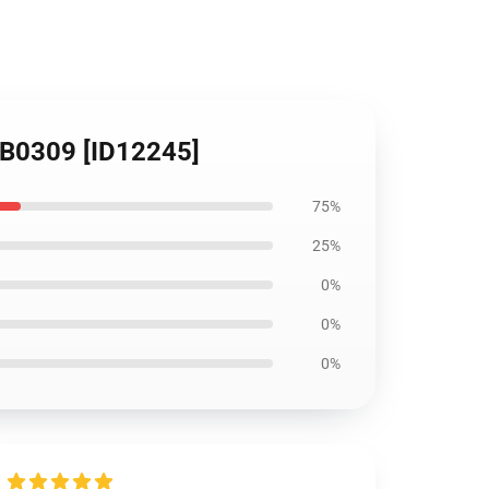
 RB0309 [ID12245]
75%
25%
0%
0%
0%