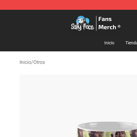
Sally Face Store - Official Sally Face Merchandise Sho
Inicio
Tiend
Inicio
/
Otros