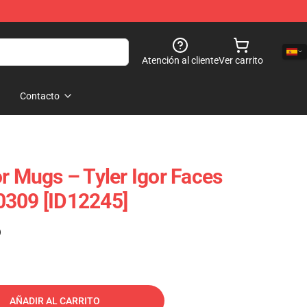
Atención al cliente
Ver carrito
Contacto
r Mugs – Tyler Igor Faces
0309 [ID12245]
)
AÑADIR AL CARRITO