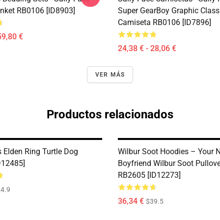
nket RB0106 [ID8903]
Super GearBoy Graphic Class
Camiseta RB0106 [ID7896]
59,80 €
24,38 € - 28,06 €
VER MÁS
Productos relacionados
 Elden Ring Turtle Dog
Wilbur Soot Hoodies – Your 
ID12485]
Boyfriend Wilbur Soot Pullov
RB2605 [ID12273]
4.9
36,34 €
$39.5