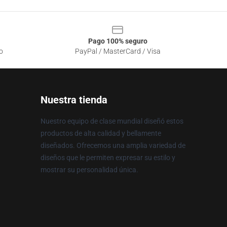
Pago 100% seguro
o
PayPal / MasterCard / Visa
Nuestra tienda
Nuestro equipo de clase mundial diseñó estos
productos de alta calidad y bellamente
diseñados. Ofrecemos una amplia variedad de
diseños que le permiten expresar su estilo y
mostrar su personalidad única.