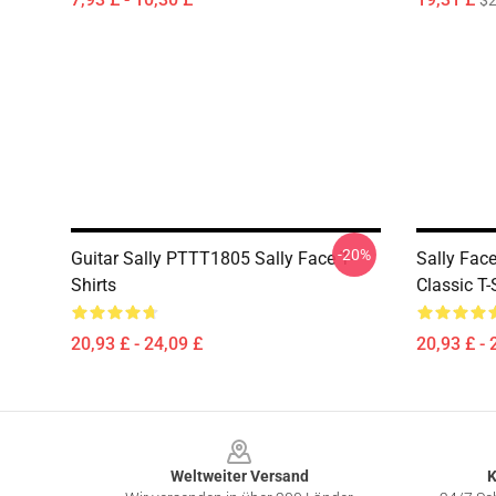
$2
-20%
Guitar Sally PTTT1805 Sally Face T-
Sally Face
Shirts
Classic T-
20,93 £ - 24,09 £
20,93 £ - 
Footer
Weltweiter Versand
K