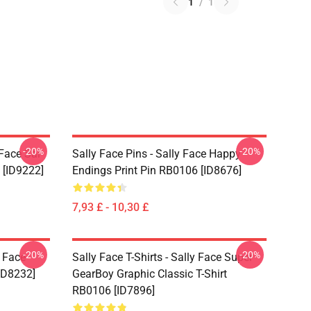
1
/
1
-20%
-20%
 Face Sal
Sally Face Pins - Sally Face Happy
 [ID9222]
Endings Print Pin RB0106 [ID8676]
7,93 £ - 10,30 £
-20%
-20%
y Face
Sally Face T-Shirts - Sally Face Super
ID8232]
GearBoy Graphic Classic T-Shirt
RB0106 [ID7896]