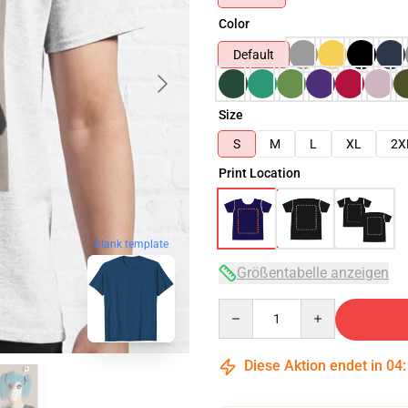
Color
Default
Size
S
M
L
XL
2X
Print Location
blank template
Größentabelle anzeigen
Quantity
Diese Aktion endet in
04