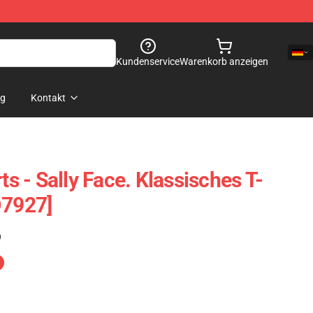
Kundenservice
Warenkorb anzeigen
og
Kontakt
ts - Sally Face. Klassisches T-
D7927]
)