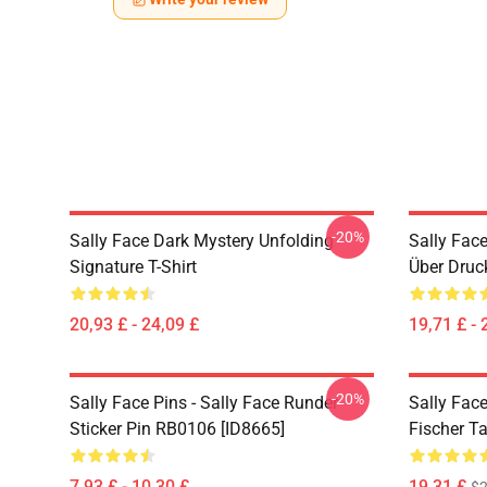
-20%
Sally Face Dark Mystery Unfolding
Sally Face
Signature T-Shirt
Über Druc
20,93 £ - 24,09 £
19,71 £ - 
-20%
Sally Face Pins - Sally Face Runder
Sally Face
Sticker Pin RB0106 [ID8665]
Fischer T
7,93 £ - 10,30 £
19,31 £