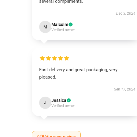
several compliments.
Dec 3, 2024
Malcolm
M
Verified owner
Fast delivery and great packaging, very
pleased.
Sep 17, 2024
Jessica
J
Verified owner
Write your review