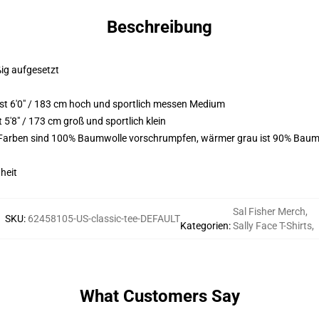
Beschreibung
ßig aufgesetzt
t 6'0" / 183 cm hoch und sportlich messen Medium
'8" / 173 cm groß und sportlich klein
e Farben sind 100% Baumwolle vorschrumpfen, wärmer grau ist 90% Baum
heit
Sal Fisher Merch
,
SKU
:
62458105-US-classic-tee-DEFAULT
Kategorien
:
Sally Face T-Shirts
,
What Customers Say