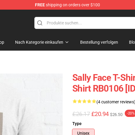
FREE
shipping on orders over $100
p
op
Nach Kategorie einkaufen
Bestellung verfolgen
Bl
Sally Face T-Shir
Shirt RB0106 [I
(4 customer reviews
£26.17
£20.94
-20%
$26.50
Type
Unisex