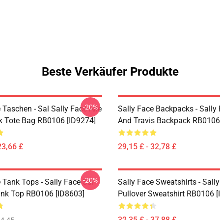
Beste Verkäufer Produkte
-20%
 Taschen - Sal Sally Face Alle
Sally Face Backpacks - Sally
k Tote Bag RB0106 [ID9274]
And Travis Backpack RB0106
23,66 £
29,15 £ - 32,78 £
-20%
 Tank Tops - Sally Face Sal
Sally Face Sweatshirts - Sall
ank Top RB0106 [ID8603]
Pullover Sweatshirt RB0106 [
32,35 £ - 37,88 £