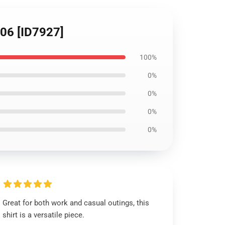
106 [ID7927]
100%
0%
0%
0%
0%
Great for both work and casual outings, this
shirt is a versatile piece.