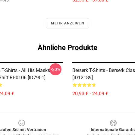
4.45
MEHR ANZEIGEN
Ähnliche Produkte
-20%
 T-Shirts - All His Masks
Berserk T-Shirts - Berserk Clas
Shirt RB0106 [ID7901]
[ID12189]
24,09 £
20,93 £ - 24,09 £
aufen Sie mit Vertrauen
Internationale Garanti