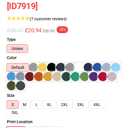
[ID7919]
(7 customer reviews)
£26.17
£20.94
-20%
$26.50
Type
Unisex
Color
Default
Size
S
M
L
XL
2XL
3XL
4XL
5XL
Print Location