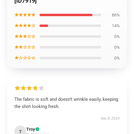
[ID7919]
★★★★★
86%
★★★★☆
14%
★★★☆☆
0%
★★☆☆☆
0%
★☆☆☆☆
0%
The fabric is soft and doesn’t wrinkle easily, keeping
the shirt looking fresh.
Dec 8, 2024
Troy
T