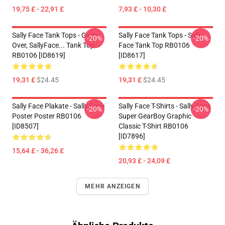
19,75 £ - 22,91 £
7,93 £ - 10,30 £
Sally Face Tank Tops - Game
Sally Face Tank Tops - Sally
-20%
-20%
Over, SallyFace... Tank Top
Face Tank Top RB0106
RB0106 [ID8619]
[ID8617]
19,31 £
$24.45
19,31 £
$24.45
Sally Face Plakate - Sally Face
Sally Face T-Shirts - Sally Face
-20%
-20%
Poster Poster RB0106
Super GearBoy Graphic
[ID8507]
Classic T-Shirt RB0106
[ID7896]
15,64 £ - 36,26 £
20,93 £ - 24,09 £
MEHR ANZEIGEN