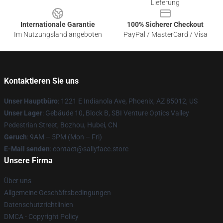
Lieferung
Internationale Garantie
100% Sicherer Checkout
Im Nutzungsland angeboten
PayPal / MasterCard / Visa
Kontaktieren Sie uns
Unser Hauptbüro
: 1221 E Indianola Ave, Phoenix, AZ 85012, US
Unser Lager
: Gebäude 10, Block B, SBI Venture Optics Valley
Pedestrian Street, Bozhou, Hubei, CN
Geruch
: 9AM – 5PM (Mon – Fri)
E-Mail senden
: contact@sallyface.store
Unsere Firma
Über uns
Allgemeine Geschäftsbedingungen
Datenschutzrichtlinien
DMCA - Copyright Policy