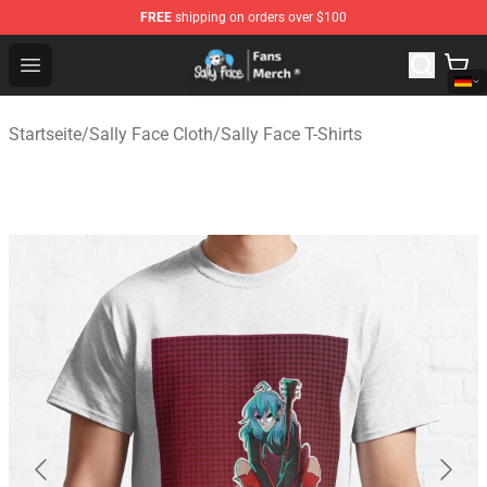
FREE
shipping on orders over $100
Sally Face Store - Official Sally Face Merchandise Shop
Open menu
Startseite
/
Sally Face Cloth
/
Sally Face T-Shirts