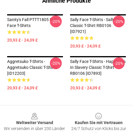
Ähnliche Produkte
Sanity's Fall PTTT1805 Sally
Sally Face T-Shirts - Sally Face
-20%
-20%
Face T-Shirts
Classic T-Shirt RB0106
[ID7921]
20,93 £ - 24,09 £
20,93 £ - 24,09 £
Aggretsuko T-Shirts -
Sally Face T-Shirts - Happiness
-20%
-20%
Aggretsuko Classic T-Shirts
In Slavery Classic T-Shirt
[ID12203]
RB0106 [ID7893]
20,93 £ - 24,09 £
20,93 £ - 24,09 £
Footer
Weltweiter Versand
Kaufen Sie mit Vertrauen
Wir versenden in über 200 Länder
24/7 Schutz von Klicks bis zur