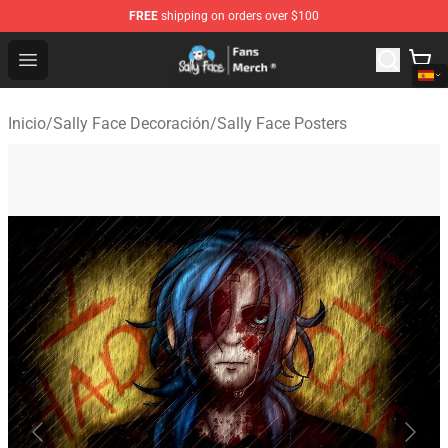
FREE
shipping on orders over $100
Sally Face Store - Official Sally Face Merchandise Shop
Open menu
Inicio
/
Sally Face Decoración
/
Sally Face Posters