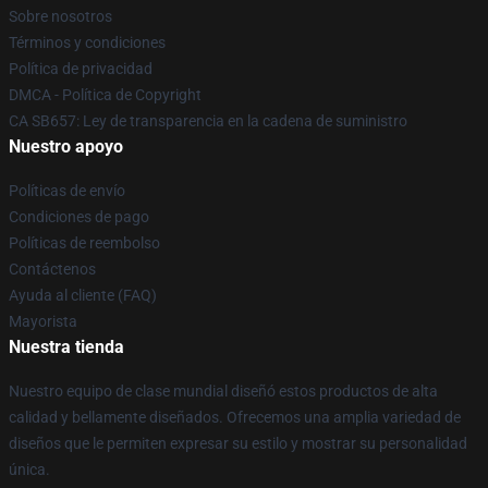
Sobre nosotros
Términos y condiciones
Política de privacidad
DMCA - Política de Copyright
CA SB657: Ley de transparencia en la cadena de suministro
Nuestro apoyo
Políticas de envío
Condiciones de pago
Políticas de reembolso
Contáctenos
Ayuda al cliente (FAQ)
Mayorista
Nuestra tienda
Nuestro equipo de clase mundial diseñó estos productos de alta
calidad y bellamente diseñados. Ofrecemos una amplia variedad de
diseños que le permiten expresar su estilo y mostrar su personalidad
única.