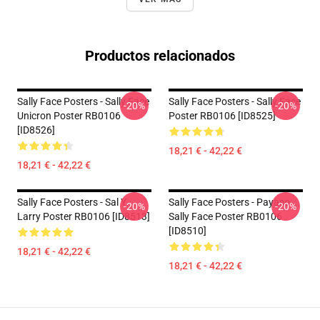
Productos relacionados
Sally Face Posters - Sally Face
Sally Face Posters - Sally Face
-20%
-20%
Unicron Poster RB0106
Poster RB0106 [ID8525]
[ID8526]
18,21 € - 42,22 €
18,21 € - 42,22 €
Sally Face Posters - Sal Y
Sally Face Posters - Payaso
-20%
-20%
Larry Poster RB0106 [ID8513]
Sally Face Poster RB0106
[ID8510]
18,21 € - 42,22 €
18,21 € - 42,22 €
Footer