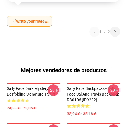
Write your review
1
/
2
Mejores vendedores de productos
Sally Face Dark Mystery
Sally Face Backpacks - Sally
-20%
-20%
Desfolding Signature T-Shirt
Face Sal And Travis Backpack
RB0106 [ID9222]
24,38 € - 28,06 €
33,94 € - 38,18 €