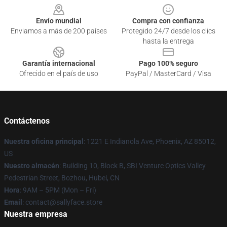
Envío mundial
Compra con confianza
Enviamos a más de 200 países
Protegido 24/7 desde los clics
hasta la entrega
Garantía internacional
Pago 100% seguro
Ofrecido en el país de uso
PayPal / MasterCard / Visa
Contáctenos
Nuestra oficina principal
: 1221 E Indianola Ave, Phoenix, AZ 85012,
US
Nuestro almacén
: Building 10, Block B, SBI Venture Optics Valley
Pedestrian Street, Bozhou, Hubei, CN
Hora
: 9AM – 5PM (Mon – Fri)
Email
: contact@sallyface.store
Nuestra empresa