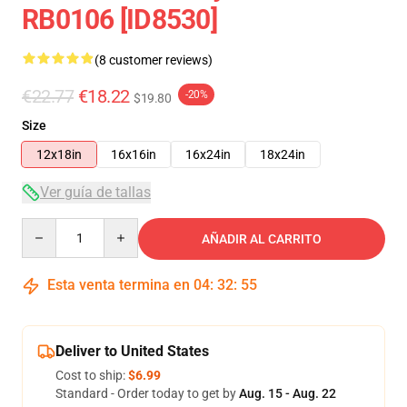
RB0106 [ID8530]
(8 customer reviews)
€22.77
€18.22
-20%
$19.80
Size
12x18in
16x16in
16x24in
18x24in
Ver guía de tallas
Quantity
AÑADIR AL CARRITO
Esta venta termina en
04
:
32
:
54
Deliver to United States
Cost to ship:
$6.99
Standard - Order today to get by
Aug. 15 - Aug. 22