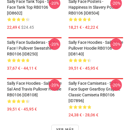
Sally Face Tank Tops - Sally
Sally Face Posters -
-20%
-20%
Face Tank Top RB0106
Happiness In Slavery Poster
[ID8602]
RB0106 [ID8504]
22,49 €
$24.45
18,21 € - 42,22 €
Sally Face Sudaderas - Sally
Sally Face Hoodies - Sally Face
-20%
-20%
Face ! Pullover Sweatshirt
Pullover Hoodie RB0106
RB0106 [ID8250]
[ID8140]
37,67 € - 44,11 €
39,51 € - 45,95 €
Sally Face Hoodies - Sally Face
Sally Face Camisetas - Sally
-20%
-20%
Sal And Travis Pullover Hoodie
Face Super GearBoy Graphic
RB0106 [ID8108]
Classic Camiseta RB0106
[ID7896]
39,51 € - 45,95 €
24,38 € - 28,06 €
VER MÁS