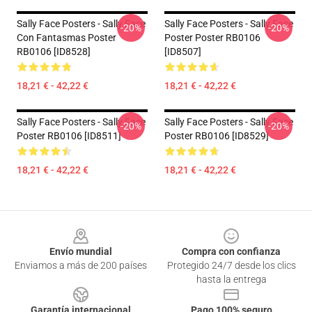
Sally Face Posters - Sally Face
Sally Face Posters - Sally Face
-20%
-20%
Con Fantasmas Poster
Poster Poster RB0106
RB0106 [ID8528]
[ID8507]
18,21 € - 42,22 €
18,21 € - 42,22 €
Sally Face Posters - Sally Face
Sally Face Posters - Sally Face
-20%
-20%
Poster RB0106 [ID8511]
Poster RB0106 [ID8529]
18,21 € - 42,22 €
18,21 € - 42,22 €
Footer
Envío mundial
Compra con confianza
Enviamos a más de 200 países
Protegido 24/7 desde los clics
hasta la entrega
Garantía internacional
Pago 100% seguro