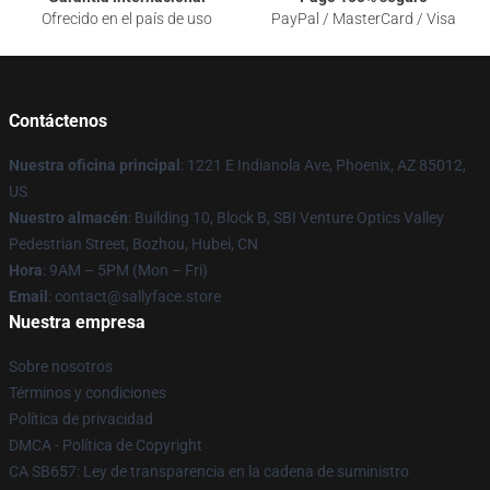
Ofrecido en el país de uso
PayPal / MasterCard / Visa
Contáctenos
Nuestra oficina principal
: 1221 E Indianola Ave, Phoenix, AZ 85012,
US
Nuestro almacén
: Building 10, Block B, SBI Venture Optics Valley
Pedestrian Street, Bozhou, Hubei, CN
Hora
: 9AM – 5PM (Mon – Fri)
Email
: contact@sallyface.store
Nuestra empresa
Sobre nosotros
Términos y condiciones
Política de privacidad
DMCA - Política de Copyright
CA SB657: Ley de transparencia en la cadena de suministro