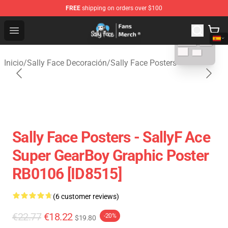
FREE
shipping on orders over $100
blank template
Sally Face Store - Official Sally Face Merchandise Shop
Open menu
Inicio
/
Sally Face Decoración
/
Sally Face Posters
Sally Face Posters - SallyF Ace
Super GearBoy Graphic Poster
RB0106 [ID8515]
(6 customer reviews)
€22.77
€18.22
-20%
$19.80