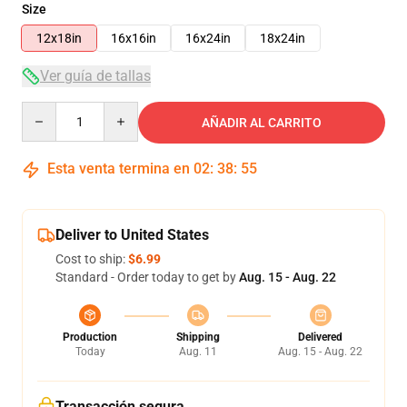
Size
12x18in
16x16in
16x24in
18x24in
Ver guía de tallas
Quantity
AÑADIR AL CARRITO
Esta venta termina en
02
:
38
:
54
Deliver to United States
Cost to ship:
$6.99
Standard - Order today to get by
Aug. 15 - Aug. 22
Production
Shipping
Delivered
Today
Aug. 11
Aug. 15 - Aug. 22
Transacción segura