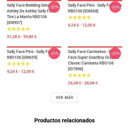
Sally Face Bedding Sets -
Sally Face Pins - Sally Face Pin
-20%
-20%
Ashley De Ashley Sally Face
RB0106 [ID8668]
Tire La Manta RB0106
[ID8907]
9,24 € - 12,00 €
31,28 € - 59,80 €
Sally Face Pins - Sally Face Pin
Sally Face Camisetas - Sally
-20%
-20%
RB0106 [ID8659]
Face Super GearBoy Graphic
Classic Camiseta RB0106
[ID7896]
9,24 € - 12,00 €
24,38 € - 28,06 €
VER MÁS
Productos relacionados