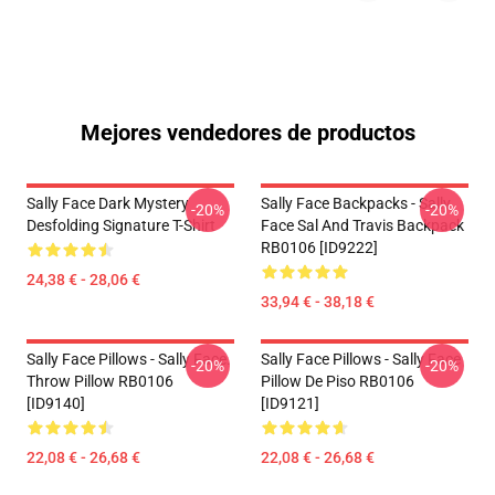
Mejores vendedores de productos
Sally Face Dark Mystery
Sally Face Backpacks - Sally
-20%
-20%
Desfolding Signature T-Shirt
Face Sal And Travis Backpack
RB0106 [ID9222]
24,38 € - 28,06 €
33,94 € - 38,18 €
Sally Face Pillows - Sally Face.
Sally Face Pillows - Sally Face
-20%
-20%
Throw Pillow RB0106
Pillow De Piso RB0106
[ID9140]
[ID9121]
22,08 € - 26,68 €
22,08 € - 26,68 €