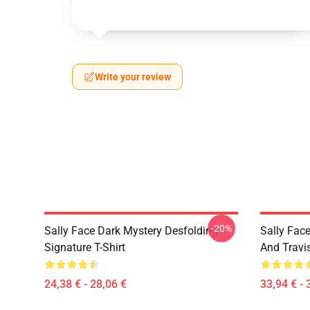
Write your review
-20%
Sally Face Dark Mystery Desfolding
Sally Face
Signature T-Shirt
And Travi
24,38 € - 28,06 €
33,94 € - 