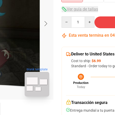
Ver guía de tallas
Quantity
Esta venta termina en
04
Deliver to United States
Cost to ship:
$6.99
Standard - Order today to g
blank template
Production
Today
Transacción segura
Entrega mundial a tu puerta