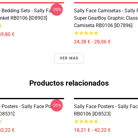
-20%
 Bedding Sets - Sally Face
Sally Face Camisetas - Sally
nket RB0106 [ID8903]
Super GearBoy Graphic Class
Camiseta RB0106 [ID7896]
59,80 €
24,38 € - 28,06 €
VER MÁS
Productos relacionados
-20%
 Posters - Sally Face Poster
Sally Face Posters - Sally Fa
D8531]
RB0106 [ID8523]
42,22 €
18,21 € - 42,22 €