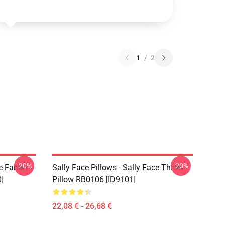
1
/
2
-20%
-20%
e Fanart
Sally Face Pillows - Sally Face Throw
]
Pillow RB0106 [ID9101]
22,08 € - 26,68 €