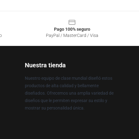
Pago 100% seguro
o
PayPal / MasterCard / Visa
Nuestra tienda
Nuestro equipo de clase mundial diseñó estos
productos de alta calidad y bellamente
diseñados. Ofrecemos una amplia variedad de
diseños que le permiten expresar su estilo y
mostrar su personalidad única.