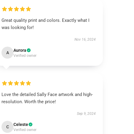
Great quality print and colors. Exactly what I
was looking for!
Nov 16, 2024
Aurora
A
Verified owner
Love the detailed Sally Face artwork and high-
resolution. Worth the price!
Sep 9, 2024
Celeste
C
Verified owner