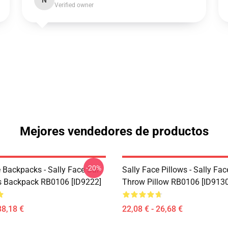
N
Verified owner
Mejores vendedores de productos
-20%
 Backpacks - Sally Face Sal
Sally Face Pillows - Sally Fac
s Backpack RB0106 [ID9222]
Throw Pillow RB0106 [ID9130
38,18 €
22,08 € - 26,68 €