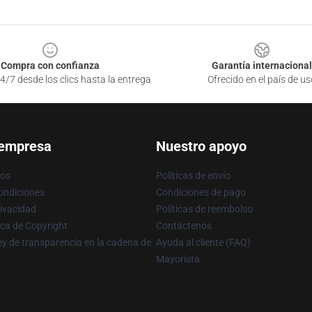
Compra con confianza
Garantía internacional
4/7 desde los clics hasta la entrega
Ofrecido en el país de us
 empresa
Nuestro apoyo
ros
Políticas de envío
ondiciones
Condiciones de pago
rivacidad
Políticas de reembolso
ica de Copyright
Contáctenos
y de transparencia en la cadena de
Ayuda al cliente (FAQ)
Mayorista