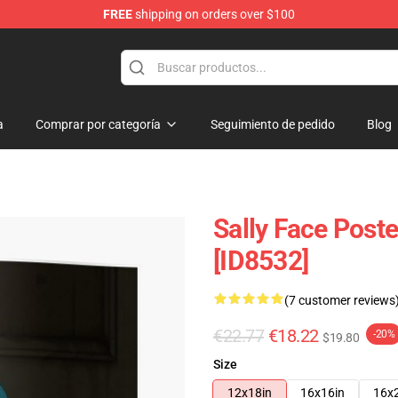
FREE
shipping on orders over $100
p
a
Comprar por categoría
Seguimiento de pedido
Blog
Sally Face Poste
[ID8532]
(7 customer reviews
€22.77
€18.22
-20%
$19.80
Size
12x18in
16x16in
16x