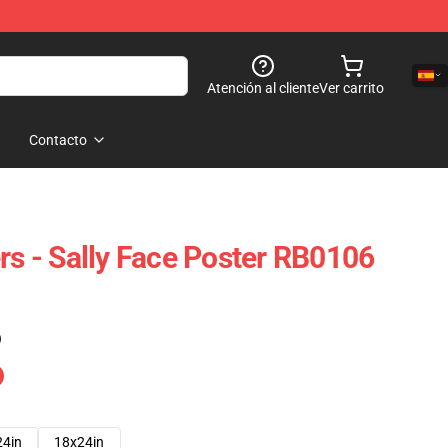
Atención al cliente
Ver carrito
Contacto
rs - Sally Face Poster RB0106
)
24in
18x24in