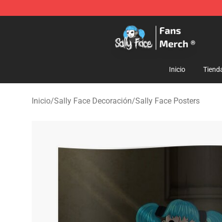
Sally Face Store - Official Sally Face Merchandise Sho
Inicio
Tiend
Inicio
/
Sally Face Decoración
/
Sally Face Posters