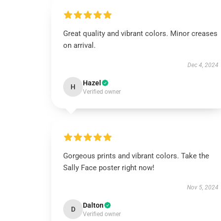
Great quality and vibrant colors. Minor creases
on arrival.
Dec 4, 2024
Hazel
H
Verified owner
Gorgeous prints and vibrant colors. Take the
Sally Face poster right now!
Nov 5, 2024
Dalton
D
Verified owner