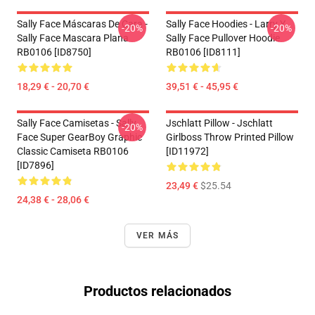
Sally Face Máscaras De Cara -
Sally Face Hoodies - Larry Y
-20%
-20%
Sally Face Mascara Plana
Sally Face Pullover Hoodie
RB0106 [ID8750]
RB0106 [ID8111]
18,29 € - 20,70 €
39,51 € - 45,95 €
Sally Face Camisetas - Sally
Jschlatt Pillow - Jschlatt
-20%
Face Super GearBoy Graphic
Girlboss Throw Printed Pillow
Classic Camiseta RB0106
[ID11972]
[ID7896]
23,49 €
$25.54
24,38 € - 28,06 €
VER MÁS
Productos relacionados