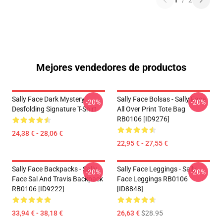
1
/
2
Mejores vendedores de productos
Sally Face Dark Mystery
Sally Face Bolsas - Sally Face
-20%
-20%
Desfolding Signature T-Shirt
All Over Print Tote Bag
RB0106 [ID9276]
24,38 € - 28,06 €
22,95 € - 27,55 €
Sally Face Backpacks - Sally
Sally Face Leggings - Sally
-20%
-20%
Face Sal And Travis Backpack
Face Leggings RB0106
RB0106 [ID9222]
[ID8848]
33,94 € - 38,18 €
26,63 €
$28.95