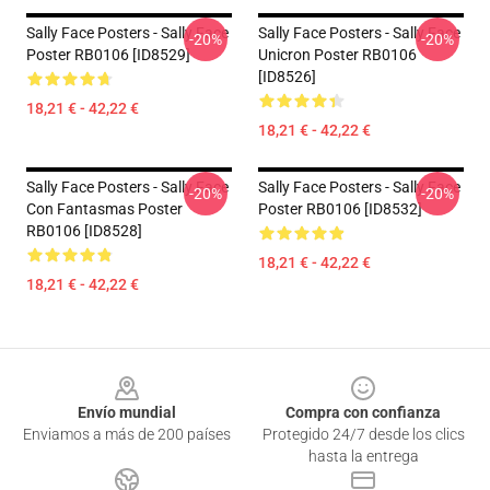
Sally Face Posters - Sally Face
Sally Face Posters - Sally Face
-20%
-20%
Poster RB0106 [ID8529]
Unicron Poster RB0106
[ID8526]
18,21 € - 42,22 €
18,21 € - 42,22 €
Sally Face Posters - Sally Face
Sally Face Posters - Sally Face
-20%
-20%
Con Fantasmas Poster
Poster RB0106 [ID8532]
RB0106 [ID8528]
18,21 € - 42,22 €
18,21 € - 42,22 €
Footer
Envío mundial
Compra con confianza
Enviamos a más de 200 países
Protegido 24/7 desde los clics
hasta la entrega