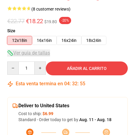
(8 customer reviews)
€22.77
€18.22
-20%
$19.80
Size
12x18in
16x16in
16x24in
18x24in
Ver guía de tallas
Quantity
AÑADIR AL CARRITO
Esta venta termina en
04
:
32
:
54
Deliver to United States
Cost to ship:
$6.99
Standard - Order today to get by
Aug. 11 - Aug. 18