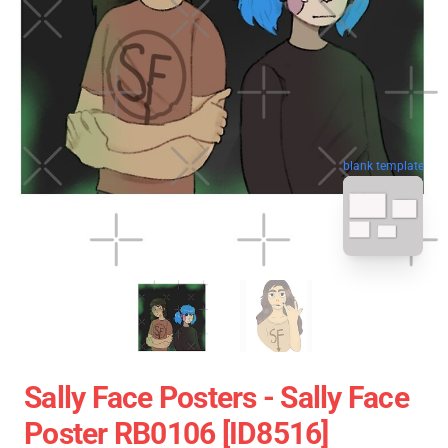
blank template
Sally Face Posters - Sally Face
Poster RB0106 [ID8516]