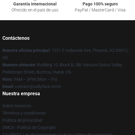
Garantía internacional
Pago 100% seguro
Ofrecido en el país de uso
PayPal / MasterCard / Visa
Contáctenos
Nuestra oficina principal
: 1221 E Indianola Ave, Phoenix, AZ 85012,
US
Nuestro almacén
: Building 10, Block B, SBI Venture Optics Valley
Pedestrian Street, Bozhou, Hubei, CN
Hora
: 9AM – 5PM (Mon – Fri)
Email
: contact@sallyface.store
Nuestra empresa
Sobre nosotros
Términos y condiciones
Política de privacidad
DMCA - Política de Copyright
CA SB657: Ley de transparencia en la cadena de suministro