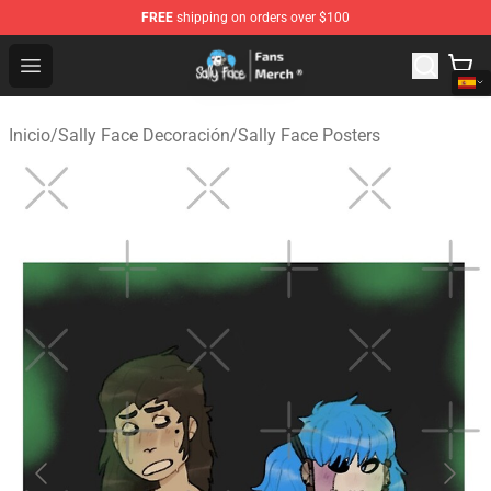
FREE
shipping on orders over $100
Sally Face Store - Official Sally Face Merchandise Shop
Open menu
Inicio
/
Sally Face Decoración
/
Sally Face Posters