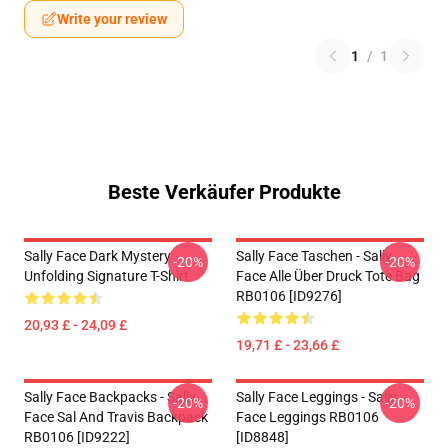
Write your review
1
/
1
Beste Verkäufer Produkte
Sally Face Dark Mystery
Sally Face Taschen - Sally
-20%
-20%
Unfolding Signature T-Shirt
Face Alle Über Druck Tote Bag
RB0106 [ID9276]
20,93 £ - 24,09 £
19,71 £ - 23,66 £
Sally Face Backpacks - Sally
Sally Face Leggings - Sally
-20%
-20%
Face Sal And Travis Backpack
Face Leggings RB0106
RB0106 [ID9222]
[ID8848]