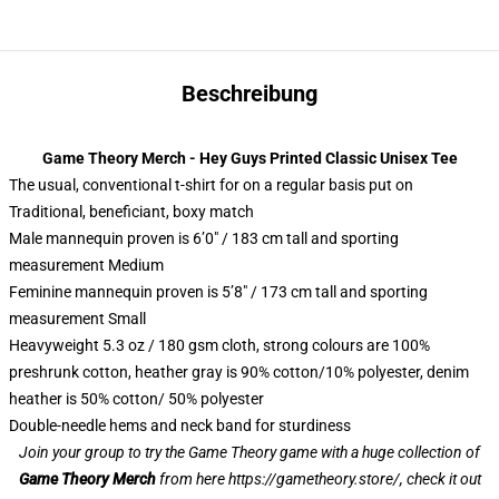
Beschreibung
Game Theory Merch - Hey Guys Printed Classic Unisex Tee
The usual, conventional t-shirt for on a regular basis put on
Traditional, beneficiant, boxy match
Male mannequin proven is 6’0″ / 183 cm tall and sporting
measurement Medium
Feminine mannequin proven is 5’8″ / 173 cm tall and sporting
measurement Small
Heavyweight 5.3 oz / 180 gsm cloth, strong colours are 100%
preshrunk cotton, heather gray is 90% cotton/10% polyester, denim
heather is 50% cotton/ 50% polyester
Double-needle hems and neck band for sturdiness
Join your group to try the Game Theory game with a huge collection of
Game Theory Merch
from here
https://gametheory.store/
, check it out