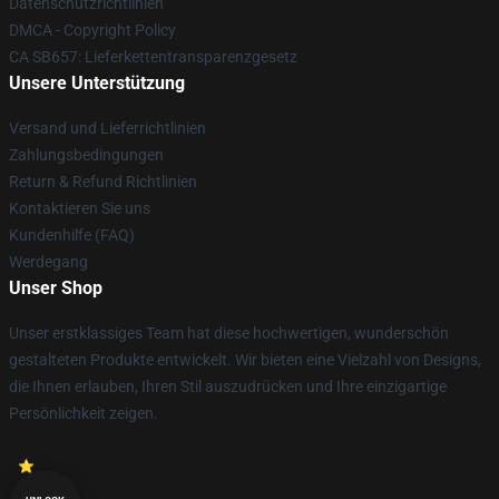
Datenschutzrichtlinien
DMCA - Copyright Policy
CA SB657: Lieferkettentransparenzgesetz
Unsere Unterstützung
Versand und Lieferrichtlinien
Zahlungsbedingungen
Return & Refund Richtlinien
Kontaktieren Sie uns
Kundenhilfe (FAQ)
Werdegang
Unser Shop
Unser erstklassiges Team hat diese hochwertigen, wunderschön
gestalteten Produkte entwickelt. Wir bieten eine Vielzahl von Designs,
die Ihnen erlauben, Ihren Stil auszudrücken und Ihre einzigartige
Persönlichkeit zeigen.