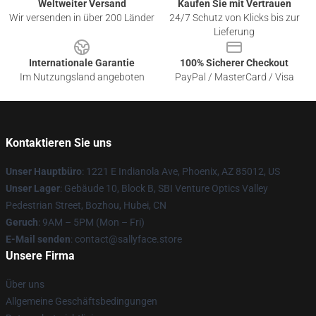
Weltweiter Versand
Kaufen Sie mit Vertrauen
Wir versenden in über 200 Länder
24/7 Schutz von Klicks bis zur
Lieferung
Internationale Garantie
100% Sicherer Checkout
Im Nutzungsland angeboten
PayPal / MasterCard / Visa
Kontaktieren Sie uns
Unser Hauptbüro
: 1221 E Indianola Ave, Phoenix, AZ 85012, US
Unser Lager
: Gebäude 10, Block B, SBI Venture Optics Valley
Pedestrian Street, Bozhou, Hubei, CN
Geruch
: 9AM – 5PM (Mon – Fri)
E-Mail senden
: contact@sallyface.store
Unsere Firma
Über uns
Allgemeine Geschäftsbedingungen