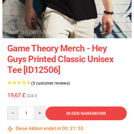
Game Theory Merch - Hey
Guys Printed Classic Unisex
Tee [ID12506]
(5 customer reviews)
19,67 £
$24.9
Quantity
IN DEN WARENKORB
Diese Aktion endet in
00
:
21
:
54