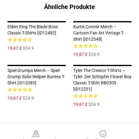
Ähnliche Produkte
Elden Ring The Blade Boss
Kurtis Conner Merch –
Classic T-Shirts [ID12482]
Cartoon Fan Art Vintage T-
Shirt [ID12548]
19,67 £
$24.9
19,67 £
$24.9
Spiel Grumps Merch – Spiel
Tyler The Creator T-Shirts –
Grump Süße Welpen Buntes T-
Tyler. Der Schöpfer Flower Boy
Shirt [ID12385]
Classic T-Shirt RB0309
[ID12251]
19,67 £
$24.9
19,67 £
$24.9
Footer