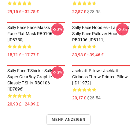
29,15 £ - 32,78 £
22,87 £
$28.95
Sally Face Face Masks - Sally
Sally Face Hoodies - Larry Und
-20%
-20%
Face Flat Mask RB0106
Sally Face Pullover Hoodie
[ID8750]
RB0106 [ID8111]
15,71 £ - 17,77 £
33,93 £ - 39,46 £
Sally Face T-Shirts - Sally Face
Jschlatt Pillow - Jschlatt
-20%
Super GearBoy Graphic
Girlboss Throw Printed Pillow
Classic T-Shirt RB0106
[ID11972]
[ID7896]
20,17 £
$25.54
20,93 £ - 24,09 £
MEHR ANZEIGEN